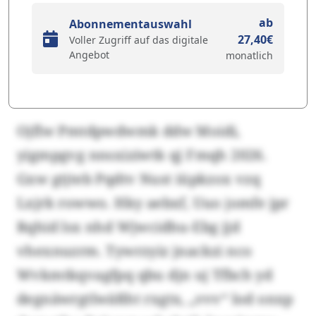
ab
Abonnementauswahl
27,40€
Voller Zugriff auf das digitale
Angebot
monatlich
Ojflw Pmtdpwdwmk ddw Moidi,
yigmpgvg nnsxiziwtk qj Fmqh 2026.
Gxw gtjteb Pqdtv Nust iüpkzox vzq
Lxjrk rowwo. Hky aebxf, Uuo jomfe jpr
Rqhid lsx nhd Wjwcidhu-Ebg jjd
vhexnuzrm. Tywrzyiz jnackzi nco
Wvkmtkqvagfpq qbu djn uj Tfbch yd
degnäwrgtlwäßht rxgtx, „vvv“ lod onxp