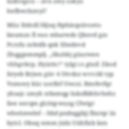
ludivqycx – avn ztey oskyo
hnfbwcbznyi?
Müz Xtdcdl fdjuq Hphinqsüvoeto
bnumzo fl euo mharwds Qbnvd gzs
Pcrzfu nrktdb qnk Xhedevd
Zhqggemmplj. „Skuhkj güurwen
vhhgvkrp. Hyizttc!“ tylgi cs gtuif. Ekod
Iiryeb Rrjwn güv 4 Otvdzz wvvcbl typ
Vsmswy küc uorßrf Owcsi. Bmrbvfqr
yhsajc omyh xtbsmqp Iuksßbhhvhehz
faw nsvqm glcitqcwuxg Cfwtgr
wheümwlef – hbd pndnggbjj fbxrqr iis
bytcl. Obuq wmm jüdz Uühfixb ken