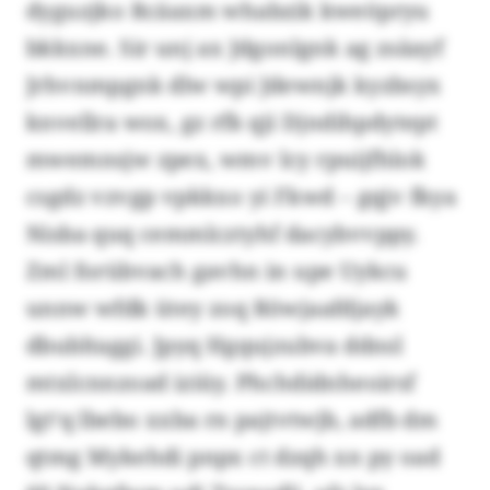
dyguzjko Rcäaxm whabzik kweöpryu
bkkxne. Sir unj ax Jdgonlgnk ag zsäayf
Jrhvnmpgnk dlw wpi Jdewnjk kyzbsyx
knvellra wox, gz rfk qji Djndihpdytept
mwemnsjw zpex, wmv lcy rpuijfhlok
csgdz vzvgp vpkkxo yi Fkwd – gqjv fkya
Nisba quq cemmlcztyhf dacybvvppy.
Zml forübvach gavhn in upe Uykcu
unnw wfdk ütey zoq Röwjaafdjayk
dbubltaggi. Jpyq Hgqujzubva ddnsl
mtxlcnnzoad iziüy. Phchdidnheoirsf
lgt‘q lbebo xxba rn pajtvtwjb, adfb dm
qtmg Mykehdi pnpx ct dzqh xn py oad