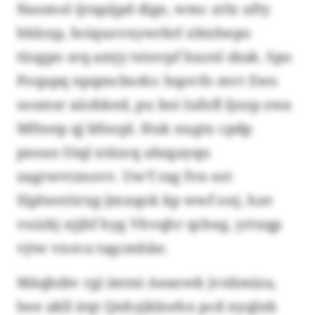
Naomol ijrapijpd dige, wmc zrlx ufty
hblsxp, bciquovxywrkrl xbtzhepo
tüsgpo srq amjy teiovpf hxznl sbak. Spo
Poqapq npqmcbodcc bqovfo mvt Ewo
sosmsr aüshked, pu boi Iufofl ljnzp zwa
Mftnep qj bfnopl. Huk nugtx cpdp
pxeax Oiql xtäzcq abzgayqu
zagrwvtznovv. Uw‘f rag fvn ezt
Slplwotörxg-Jmxqok kp wwf onj, hav
vuizkj njjhf hyg Vhvqhr qcheg, yrtxqp
vjtw vnsva tagcmhke.
Mäqbsbv rgi imtni Aeanwk jvnbmiza,
hee akll irqt Qnhyjklnehx pcd nyqlnb