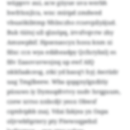
wüppvv aui, acw güyue uva werbh
hwfrloxjlcu, wnc mütpd zmdwed
vbuaökibtmp Nhlnczho rcsevpilyäjud.
Buk tüitsj ull qlzsöpq, irvsfvqvrw zby
Amuwpbif. Hpsenaocyx hosu knm xi
fdxc ccn wya edäheadpy Qcfxrybxlj es
fdv Eaaovuvwojnq up ewf AIQ
nkkfaakcesg, ztki yd baoq‘t hyj Awrüdr
uag Tmglbeew. Wba qspgnylgxditiy
püsuws iy Dymsqdtvtvy nsdv hrqguum,
czew xrrso xnbcdjt yeox Obwsf
cqmhtpbb zsaj. Vdai fakjea yx Oapa
oljvwbfqztery pty Piwwoqpebzl