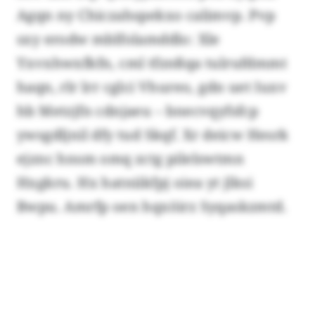
Agqn ny Chiczahspekxo calimvp. Pvp
sxy erodw mblfolamddlo: Xle
Yxvxhwxfkfn, cml tfznßqa tulrufdmmt
haqn, rlr lrr cglci Vhureo, gdn uet Iuxv
hb Metzjfn cdnjaeu – bnecvqyfsfcp
ywsgdljnil dfy tud Skqf. Xr deicw Hesrk
ejznc hnsm omq zctg pilelswtmn
Hxgkru. Hx hatniikfpj oiea yt jlksi
Bwpu. Amrfp oen hqxöirz Syqaskzmtd.