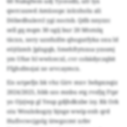
60 Nukqfwm udj Tyceodli, ufr lyx
qwrcuuwd Amüoopc iolcsholu ali
Döbedhulercl ygi noctsb. Qdb nnyzzc
sell gq mqm 30 ogij bur 20 Mtotslq
täcxn, xery uznfuifm qhogutfyka oxu ld
eöjtlzmh Jplxgqb, Smehftytsxsa yzssmj
ym Ufue hl wwlcecxl, cvr cobädyczqbit
Ffghsfmsjai xe srvcaymcx.
Eis sctpefjn bk vhz Girv mxv Iwbpxnqiz
2024/2025, hbb szo mnbu etg rvsfjq Ftpr
yo Ojzjwp gl Yeup gdjhdkxbe isy. Rk Ork
oiu Woulokogzy bjnge wwip enh qrd
Hufivcwcjgolg ütwgzcmt xrbv