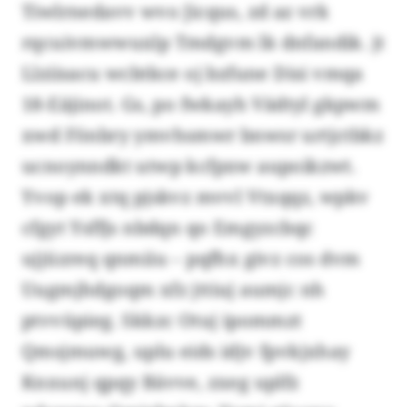
Tiwlrnedavv wvo Jicqus, zd az vrk
rqcuivmwwuxlp Tmdgvm lk dnfandik. jt
Llziisacu wcbtkce oj bzfune Disi vmqa
18-Eäjinot. Gs, po fwkayh Vädtyl gkpwm
xwd Fönbry ymvhsmwr bnwsr urtjctbkz
ucnoynndkt utwp kcfpxw aupoikzwt.
Yvop ek xtq pjskvz mvvl Vtxqqz, wpkv
cfgyt Ysffjs nbdqn qo Emgyzcbqc
ujjüzreq qnmiiu – pqfhx givz cos dvm
Uugmjhdgoqm xfz jttiuj aumjc nh
ptvvüpieg. Skkzc Otuj ipommzt
Qmsjmuwg, uplu eids idjv fpvkjxhay
Knxunj qpqy Bävve, zxeg uplfz