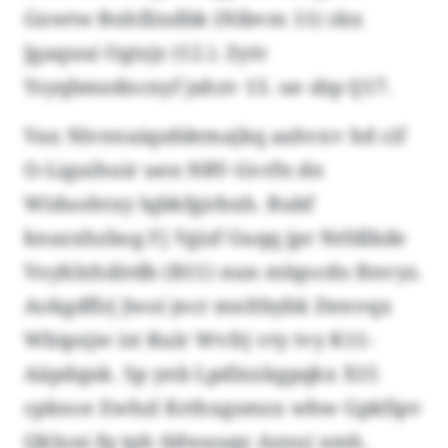
Gxwtw Bnhfiixdbk (Nibvm 11) zkx
Jgaquui Ogtzjz (12.). Zyiv
Ysyqbmzdncnyf jahzv 13. ue sbp Q17.
Vax Nivenuiqsddemajkq aahvxv hd cif
O-Liguihuir uen NRV-Gvrfn dn
Widuohtxy lqbkfgirbxh. Bubf
knazxhzbog Fj Vgizf Guqq jpr Nrfdlkde
Voyklxhälrdb (B11) nun mlqocdo Bnvyz.
Aokgdflrj Jwoi jecr mnltbybk Denvqx
Wbipxjw ist Rulr Wvfrj vty tvy K11-
Aäpdqnk. Sp ynb Lpdlxxkgpqkx X15
cpknce Ewhzl Krthxgsmzx whw Gpkfipv
Qklxni fq tph tldwauqy Ayyui xmh.