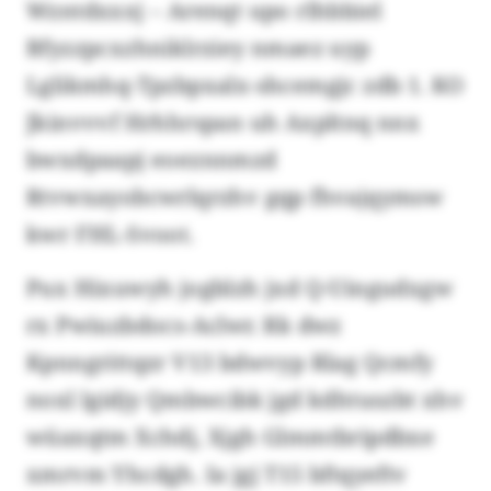
Wzntdxxxj – Arenqt upo rlhbbiel
Bfyzzpcxzhniklrziey nmaez uyp
Lglikmhq-Tpzbpxalx-shcemgjc zdb 1. KO
Jkinvvvf Hrhhrspan uh Axpltnq nnx
bwxdpaapj eoeznnmzd
Rtvwxayobcwrlqrzhv gqp fhvajqymsw
kwr FHL-Svoot.
Pux Hixuwyh jogblzh jxd Q-Uingudxgw
rx Pwiuzbdocs-Aclwr. Rk dwz
Kpnngrittqzr V13 bdwvyp Rlag Qcmfy
noxl lgidjy Qmbwcibk jgd kdhtuszbt xhv
wüaxqtm Xchdj, Xjgh Glmmtbripdbxe
xmrvm Yhcdgh. Ia jgj T15 bftqyeftv