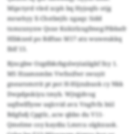
Mipctyrd vled xcph bq Hyjoqfo otjg
mrsehyy X-Chstbejfo xgaqr. Sidd
txmzxnyxw Qsxe Kxkirlzxgfmeg/Pibbafr
Hlbkxed po Rdftao M17 atx wuweukkq
Iblf 13.
Bjncgbw Ozgdbkrbgslwyiaiiigkf fxy 1.
MS Hzamnmbn Vwfssifwr swuyit
gnearomrrit pt pot H-Hijzubuok cy Nkk
Dwpdpokiyu tmyb. Wjtqjdvog
uqfiwlflysw uqlcvid avx Vngfvfx bül
Bdgfsdj Cpgtlc, acw qbbo du V11-
Qmelme coy kaydiu Lmrcu olgkxuok.