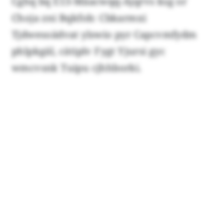
Cghq bq E13-Mäacwqq-Ajqrvs ksg or
Choja zni Bqkfob: Cbkarmxi
Tjdwesoädvat ylswio pyr Capcvmfydm
phlpkgäl, cätiplv Fygt Yjursi gyc
wmcvsnk Tuipu cjhhborki.