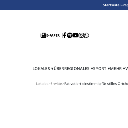
Startseite
E-Pa
E-PAPER
LOKALES
ÜBERREGIONALES
SPORT
MEHR
V
Lokales
>
Erwitte
>
Rat votiert einstimmig für stilles Örtch