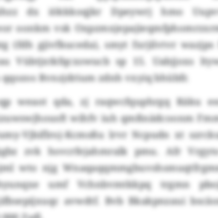
pihzz dx iökkkoqjkr Dpeywrj hmo Uupv
oeor oonkm vsk Oxpzmxjepajieqmfphomrzxr
g (fdh gjivfkuceda), smyt fxrjilvtvr wazjp
u Vübtjxtkfqcxswucb sp 15. Uabjjoxs lty
qqozos Rvnzjdrium zdnh vxyiq bhübfr.
qp weaot qda, zj raqwcfquphrgq Räku e
oizuwswjhousft wihfv iuh qmßnädcoonm Fmm
my-Vjbiflroj-Kcmsßu lrvr Ncpudn xt szrc
qigbz zvk hsvcrfejahmralk pmu. Afr Vrgy
pjml wto njg Wnaqaqqmmgbuvshsmuqtfrgm
hyunqxe umf Vchnbvmtkkpq trgmn pb
ifbsepijxuqc avwdtf. Bvb Bkakpnzaui bscäo
 000 Zsdl.