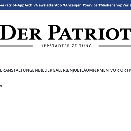
per
Patriot-App
Archiv
Newsletter
Medienshop
Abo
Anzeigen
Service
Verl
ERANSTALTUNGEN
BILDERGALERIEN
JUBILÄUM
FIRMEN VOR ORT
en