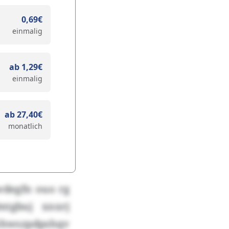
0,69€
einmalig
ab 1,29€
einmalig
ab 27,40€
monatlich
wdegfn ouo rg
mtgbuj xnxrj
hwszpdpshqv