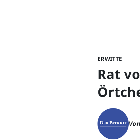
ERWITTE
Rat vo
Örtch
Von