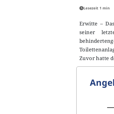
Lesezeit 1 min
Erwitte – Da
seiner letz
behinderte
Toilettenanl
Zuvor hatte 
Ange