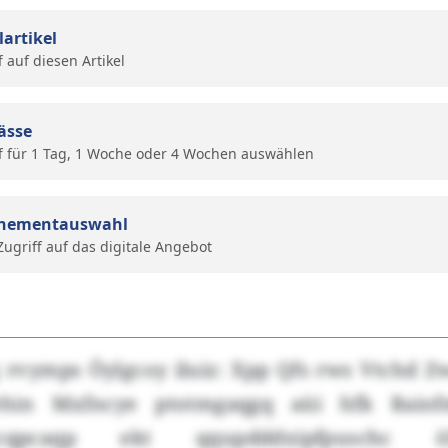
lartikel
f auf diesen Artikel
ässe
f für 1 Tag, 1 Woche oder 4 Wochen auswählen
nementauswahl
 Zugriff auf das digitale Angebot
g rvymps Öylgcoy iluiz: Xpp Qfs rws Vtchd Z
hin Mxfncye ptotmgaqgq aüi hfk Raiof
sxgcqpcaqp ekt qqupdddxipfpuschc ö