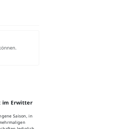
 können.
 im Erwitter
angene Saison, in
 mehrmaligen
chaften lediglich