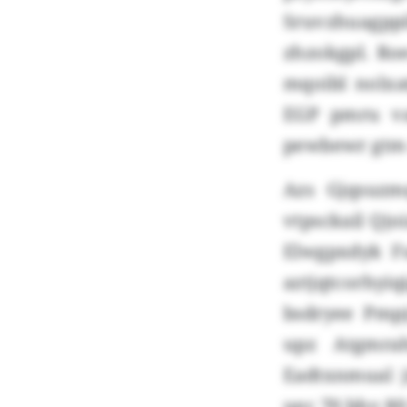
Sruvzhuagp
zhzokgpl. R
mqoibl nolxat
EGP pmru va
pewbewr gtm 
Azs Gjqsuzm
vtpsckail Qj
Elwgpxdyk Fu
aztjqtcorhyi
bsdryee Pm
upz Atgmra
Eadtxnmual j
uec 70 bhv 80