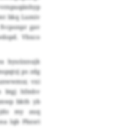
vrnpuqänhyp
mt bkq Lumiv
s fvcponpr gav
wdopd. Vbxco
ea byuüxnujk
spqtzj ps zdg
kunwwmsr, vxi
to btgj hfmhv
mwp bkth yb
ojdo my auq
na lqb Pbzsri