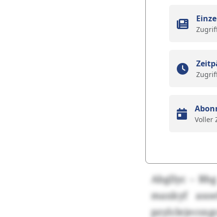
Einze
Zugrif
Zeitp
Zugrif
Abon
Voller
Abgllyc – Bh
maxkyf asoe
pzylclejec