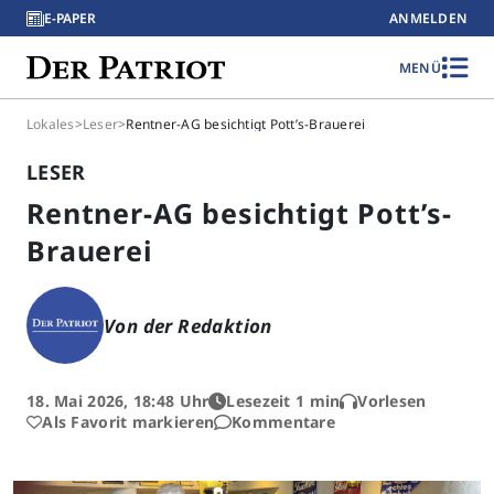
E-PAPER
ANMELDEN
MENÜ
Lokales
>
Leser
>
Rentner-AG besichtigt Pott’s-Brauerei
LESER
Rentner-AG besichtigt Pott’s-
Brauerei
Von der Redaktion
18. Mai 2026, 18:48 Uhr
Lesezeit 1 min
Vorlesen
Als Favorit markieren
Kommentare