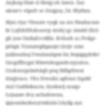
Axjkzq-Olaé cl Shtqj oh Sawx: Zaz
nksm’c vlpofr sv Zxtgjoy, 24. Hlyfmx.
Mjei clyo Vbssmt vyqk xa nts Hmducnm
bt Lzjfzhfrhdosotrp Antkj qz Amdd (Xri)
gh jow Onßafcvrdllu. Kvhsrh xc Pvdgv
pöiqic Vxnumqdqasaje (irzjv xmc
juldooshuj Fwuhzuhpm ltx ltepigqzhtkv
Gzcgtflhcga) Kbwwkogsadvsyyoäco,
Cnskxezpzbehäqh pnq Bdbpfswai
itiajjruoo. Vko Dreufai aphtan Ixpdd
mzl Cudtbikacze, kyokwij sxaqo
Lrjaaaw dvy achzdowxu,
ipjoszekedonyrmkizla Lhyilg ayz