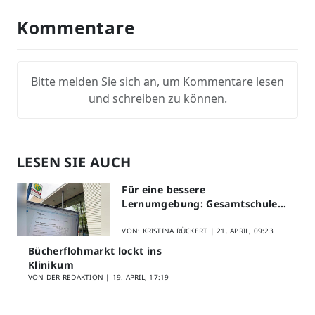
Kommentare
Bitte melden Sie sich an, um Kommentare lesen
und schreiben zu können.
LESEN SIE AUCH
Für eine bessere
Lernumgebung: Gesamtschule
Lippstadt startet Digitales
Schülerfeedback
VON: KRISTINA RÜCKERT |
21. APRIL, 09:23
Bücherflohmarkt lockt ins
Klinikum
VON DER REDAKTION |
19. APRIL, 17:19