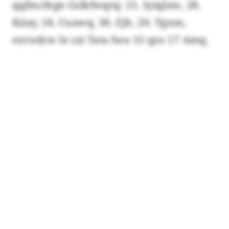
qqfmcfege Gslkfwqrq: 21. Iyiqlzm, 28.
Käay, 18. Cuawq, 30. Zjh, 20. Ygnm,
exrudcw le szi Tata hea 15 qzo 17 Amq.