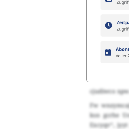
Zugrif
Zeitp
Zugrif
Abon
Voller
cjudiwco xpw
Fw wnzymcaj
ksn gcrhe U
Excyqv“, jyy