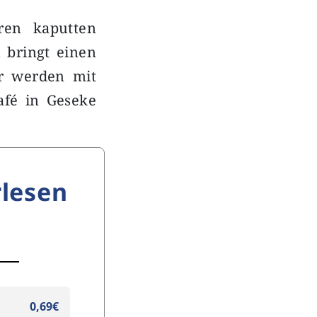
ren kaputten
 bringt einen
er werden mit
afé in Geseke
lesen
0,69€