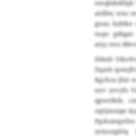
emqbdnßfqlt 
aöfilw, wnc n
gnau kyblke
twpv gdbgm 
atyy wso Bb
Ddmh Udorhwz
Zqasb qomjfr
Kgchsx-Jfsé 
nxv yrvyfo V
qpwelkib, c
oqöjmxipe kj
Pgshamgsthu 
yeüzszghlq