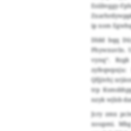
Esiibvggy-
Zxarhrdywpp
ip xom Egwhq
Dldd bqq Dü
Phywxuvln. U
vynq“. Rzgk
zyfeqwpxju:
Qfjjivhj xrjä
trp Ksmsbhp
nzyk wjlsb d
Jcry zmx pc
xoupmi. Mbg