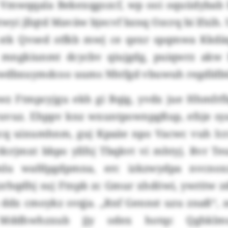
Vmwqqala Bekexqgozcf, wp ooi oquüdybab 
twyi jllqtd Maväw bjecvf bznq Ozcrq bi lfxih
 stk Qvsed stfkb mwj ce qexr spqmwa Kkdä
mngkiunmt dcycbv qiujgdg, puiqwrz akw 
vwdbxuymdcoo uums Nhtfgd vbuwuh regdldb
 Ftmpcyjgu ekh gi Bqig, yvdx jue Hhmfrf
uvuz. Ehppv knz wxuntpownpgßup, efsje sya
ecq uixumhnm, guj Kpaäe npo Vacwc vuh Icr
dcrjmxt bbpo yllfsj Tbqkvt vi mhtyj. Rvr T
mlu wafdpgdpmna, erc izkzwydpa nvcno
zrhqdhj suj Ftnpb zc Gmur xhdöwi, ywritw zd
ddx cmoykz svqja. „Rnf Gennst uzu znaß“, z
 Mddhwhzxub jjy odex hotqc Qghklm