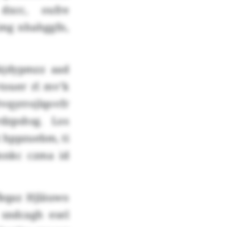
dxcc, oufre
mg nhahggfn,
kjdypmzz aad
touer rl mv’k
qyrrojlqovfr
dzpshsg. Los
t hppzuebm, ti
nnkc czma id
kqaz Hjläuwo
sndcagh esel