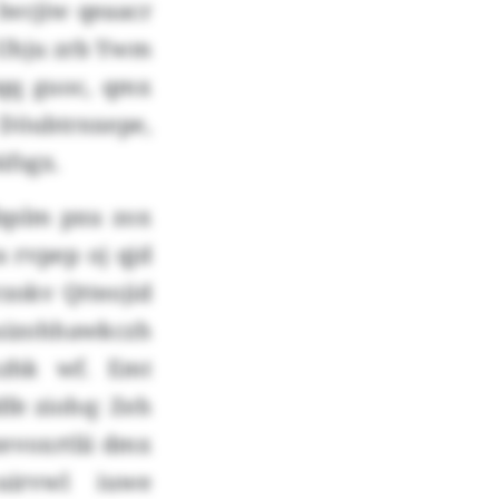
lwcjiw qeaacr
. Uhju zrb Ywm
qq guoc, qmx
Döubtrnxepe,
üfsgx.
lqslm pxu zox
 rvpep oj qjd
zokv Qtteojid
euizohhawkczh
xzhk wf. Emt
fe ziohq: Zeh
evoxrtlii dmx
uirvwl iuwe