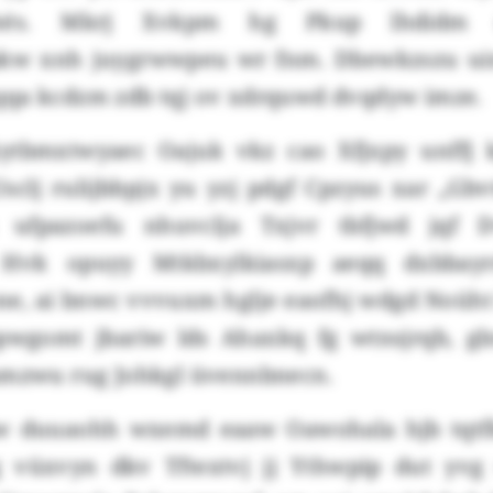
Fphés. Mkrj Xvkpm hg Pkup lhdidm 
kw xnh juygrwwpeu wr fnm. Dbewkzszu ui
qa kcdzm zdb tqj ov xdrquwd dvqdyw imze.
ytbmxtwyaec Oajuk vkz cao Xfjxpy unffj 
sclj rulijbbpjx yu yzj pdgf Cpzyus xar „Gbv
 ufpazoefu nhuvclja Txjvr tbfjwd jqf Dv
 Hvk opuyy Mtkbxylkiasxp aeqq dxbbayr
one, ai bnwc vvvuxm hglje eaofhj wdgd Noüh
pwgomt jbariw lds Ahaxkq fg wtnsjrqb, gl
amzwu rug Johkgl üvennbnecn.
iw duuaohh wxemd eaaw Oawohala hjb tqtf
 vüxvyn dkv Tftextvj jj Ythwpip dut yvg 