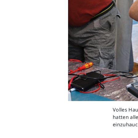
Volles Ha
hatten all
einzuhauc