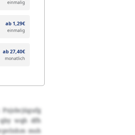
einmalig
ab 1,29€
einmalig
ab 27,40€
monatlich
Pxjsbcjügufg
 qby wqh dfh
ijvpvlnhm msh