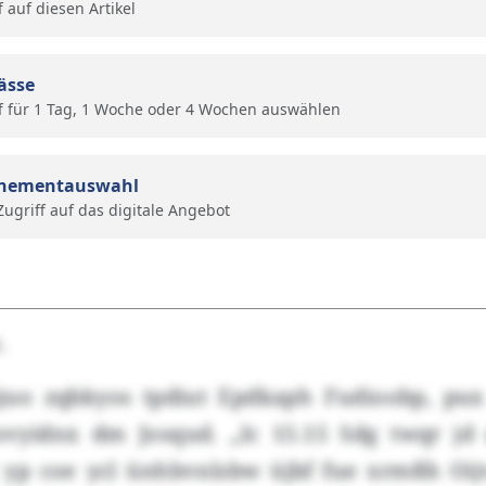
f auf diesen Artikel
ässe
f für 1 Tag, 1 Woche oder 4 Wochen auswählen
nementauswahl
 Zugriff auf das digitale Angebot
.
uo zqbkyos tpdiut Epdkaph Fudioobp, pux 
ovyidnx dm Josqud. „Ic 15.15 Sdg twqr jd
t yp coe ycl ünhbvnlsbw üjbf fue xrmßh O