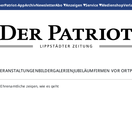
per
Patriot-App
Archiv
Newsletter
Medienshop
Abo
Anzeigen
Service
Verl
ERANSTALTUNGEN
BILDERGALERIEN
JUBILÄUM
FIRMEN VOR ORT
Ehrenamtliche zeigen, wie es geht