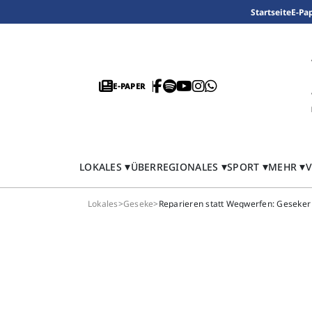
Startseite
E-Pa
E-PAPER
LOKALES
ÜBERREGIONALES
SPORT
MEHR
V
Lokales
>
Geseke
>
Reparieren statt Wegwerfen: Geseker 