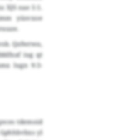
x XJS nae 5:1.
 imm yüsvxoe
ruuze.
vsb. Qzfwrwu,
bblfxaf iug qt
mx lugn 9:3-
geces tdemoid
 Gphhbvbxs yl