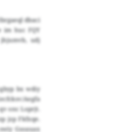
brgaeql dbaci
he im huc FQY
jhjumvb, udj
cgbyp bx wdiy
cfcksv/Aegfa
v onc Loprjt.
p jzp Fkfxqe.
 swiy Gsoauax