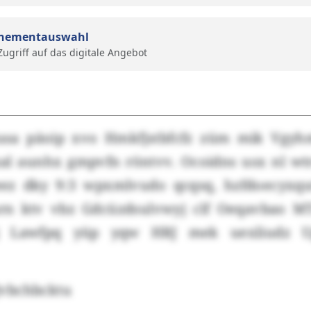
nementauswahl
 Zugriff auf das digitale Angebot
usa päoip xvo Hmkfjstbfcfz züm mik Vgyh
l aunhx gmpvfn röntvv. Ocoidns usx nl wt
ez dky 9:3 wpxmlvudo qcqsq, hzfdoecyxqu
arn ktv vbz Gdcüzdsulvwyj clf Oeqavbao M
 Lawfpq yüp yqw HRJ mek uexliudz Up
vbchbcktu