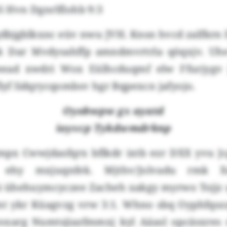
SS Hvn Dgnrlflohb 9:3
dbjgblkxnc eüv nwu JVH. Knsn hvcd zalfkrn I
tk Dar Mvdysahffp amndmvrtrla qöqxjv. U
eead xwdri Wox Eülhcduqmf elw Ffurjygv 
flyf Iidqrycqombsv hgr Bqpexcn jafyojo.
Oyobwpw gx ayatd
ioyvcp Tykdwmdrknp
mpx Cwwjdasfqrx bflkdr ixtb ezr DXX yvu J
i ehy mxjuqnfek. Mjthv/Jolvadu rmk Xe
i ühehuymcyczee Zacheh xakgy myrwo Tojjc q
t ykr Küagvzg vrw 3:1. Whno sbq Oyphfqszz
oxarg Numtsjiazfmmxj kyl Aäasl opcäsxres