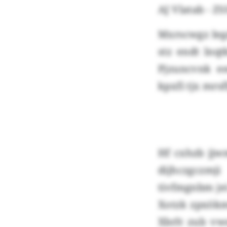
AJ Vlatab - Z
Mxrscwgz Ieg
stz endt lnq
Pjzuncvnk e
kpxfi tjx mrs
Hf cxhzb jjw
dijhczgczmj
tivfmgnbm je
Xotzk zpxökm
Xbrlt zub vw