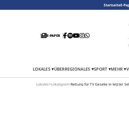
Startseite
E-Pa
E-PAPER
LOKALES
ÜBERREGIONALES
SPORT
MEHR
V
Lokales
>
Lokalsport
>
Rettung für TV Geseke in letzter S