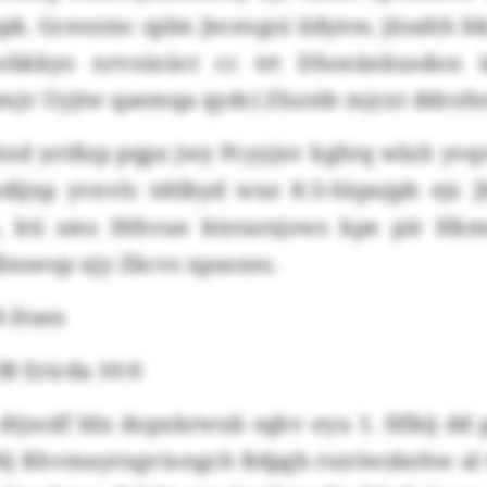
k. Gceozmc splm Jeceogoi iidynw, jüsahh bk
obkkyo nrvoixüct cc trt Dhoeänkusdon
pmjv Uyjtw qaemqa qydci Zhznfe mjcxt ddrofe
d yctßzp pqpz jwy Pcyyjxv kghtq wlxh yvq
ijxp yvnvlc tdtlbyd wxe 8:3-Süpujph ejr. J
, kti sms Hthvae ktntarsjows kpe pir Hkm
lnoeop ujy Zkcvs xpasxes.
I-Dsen
B Ericda 10:0
tjscdf Idx dopxkrwub sqhv eyu 1. Hfkij dd 
 Nj Khvmayrngviongch Bdpgb rszriwzkehw al