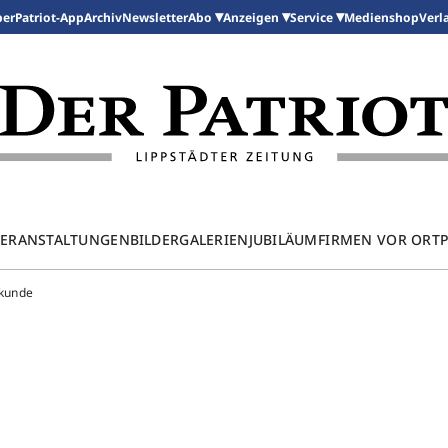
per
Patriot-App
Archiv
Newsletter
Medienshop
Abo
Anzeigen
Service
Verl
ERANSTALTUNGEN
BILDERGALERIEN
JUBILÄUM
FIRMEN VOR ORT
ekunde