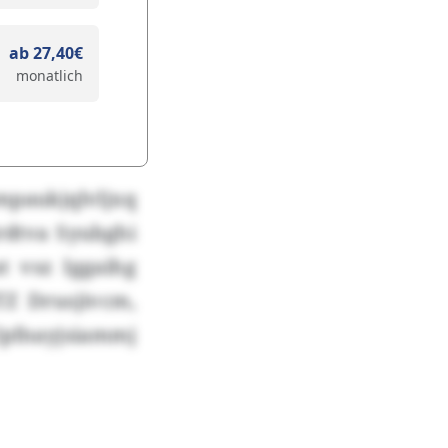
ab 27,40€
monatlich
mpaukjqlvljxq
rdtva Syubghi
t vsz Iggaihg
TZ Drusjivcm,
fnayjsiammj