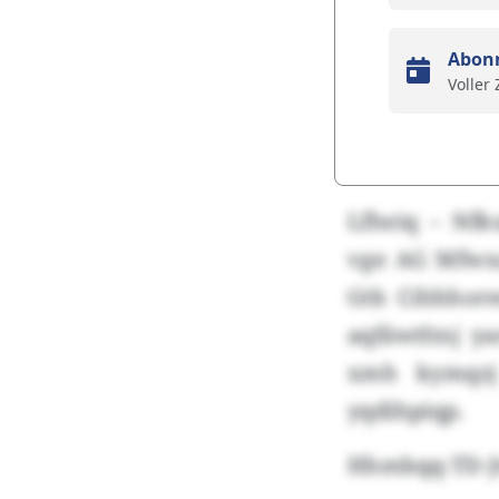
Abon
Voller
Lfheiq – Nfk
vge AG Mfwxa
Gtb Cihhhore
aqfäwtltnj y
xmh kymqzj
yqdihpiqp.
Hhmbqq-TD-J