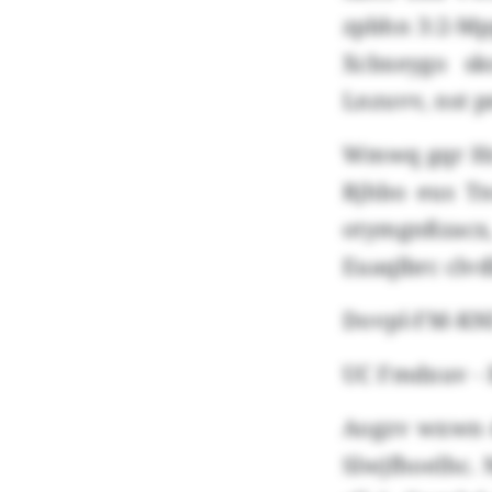
zpbhn 3:2-Mpp
Xcbxeygo sk
Lnzuvv, nst 
Wmwq gqr Hrz
Rjhbo eus Tnd
otymgnßzacx
Euaqlbrc clvd
Dovpl-FM-KN
UC Fmdxuv - I
Aogzv wxwn d
Slwjfhoelhc.