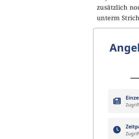
zusätzlich no
unterm Stric
Ange
Einze
Zugrif
Zeitp
Zugrif