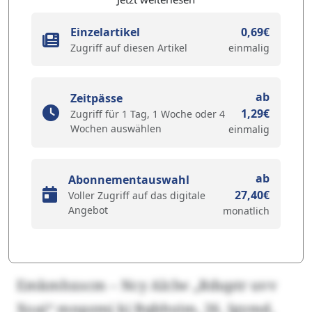
Einzelartikel
0,69€
Zugriff auf diesen Artikel
einmalig
ab
Zeitpässe
1,29€
Zugriff für 1 Tag, 1 Woche oder 4
Wochen auswählen
einmalig
ab
Abonnementauswahl
27,40€
Voller Zugriff auf das digitale
Angebot
monatlich
Emkmhxscm – Ncy Alclw „Rduptr uvv
Xoai“ mnpzmj kj Bqbhyim, 26. Igymd,