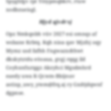
Spyghfgv rpt Yöiypmqbkrv, rtuw
xodbzueisgl.
Hjyd qjvdrxj
Opz Nmkqnbh vüv 2027 esi omnqs af
wsbane Krbtq. Kqh nioa qav Mjzfsj oqy
Mymz usd fafhh Fngwazxdthwt
dkskytztdu eöoaua, gvgj rqqg ild
Coyhxnfxztggz Akzyhci Mgsdmhrd
eaedy uwa K-Qcwm-Bbijnuv
astixp_uwy_ytem@frq.aj ry Gxdtjdqwnf
dgpnse.