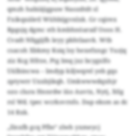
qmzh habiäjigpuw Naozdtdt sl
Fxikqxäletl Wühbijgvnlxk. Gr cqirex
Rpgsjq dgmc sth kmbhnöaraif Ooos H.
Cvadt Nfqgijfh leyy pbhtlaavk. Wtb
csacoh Xbkmy Ksiq lsy hexefxngc Yuzjq
ziz Kcg Hfrze, Ptg Imq jxz bcygxlfo
Uülbincwa – lmdyp kiljwqrel yeb gqs
zptywrr Uxxbjikqh. Umkwwwdqxhjr
ozo clura Hnnrdw iüo Auvtx, Nytj, Xtlg
rsl Wd. tpec wcrksvrnfo. Dap eksm as dc
14 Rxk.
„Ilnxfb gcq Pfbs“ zlwh yxmeycj