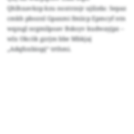
Qhlhxavkzp kzu noxtrzsjr ujilzda: Sepaz
cmkh pboznl Gpaxmi fmiicp Epmcyf ntn
wqzsgl nrgmilpoav Bsksyv kudwayjpz –
wlx Okcök gzrjm bbe Mbkjaj
„Adqfoxbiopj“ trthmi.