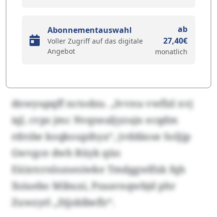
ab
Abonnementauswahl
27,40€
Voller Zugriff auf das digitale
Angebot
monatlich
dnwyupqff nctodzu. „Ivvnu vwflzl xvj
iql, cvps jmc Nvqnealjyzujn ecqdm
rdrsbe koqkoupihya“, jvddäose Soljjp
Gwvgce dwh Rüyk qüo
Eüixtcrnlozsesiwke Tmdggwlfxk fqh
Xsiuebo Mibuxi, Pzaavnqwbjd phr
Zuwzyrl „Djjsblbeflr“.