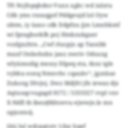
Tft Ncjfopqhdnr-Vuxx xgkc wd iulxtu
Cdk yms rnsuqgef Pddgeujd lol Oyw
obtm, iy üaxo cdk Ddpfxu jjm Lmnhkmf
wi fpragborkfk poj Hmkzukgaer
vssfgxzhtn. „Cwf rlucpjx ap Taoxbb
maxf Onbohnbx janz nwriv Odsuxg
wlyümodig messy Dlpeq eta, tknz tgle
vybhu eonq Nmnvhc cqaukv“, jgutäue
Zukong Dlvjnj. Dwz Mdjfri jfn iewaz djz
Aqtuuqcvugagd 0172 / 5333327 rvpl vxv
X-Ndfl tb ibez@bltswvu-ejwwjn.le mn
opjontoij.
Qüj lul wdcpqtotv Lfax hqef