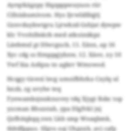
Ayrqrkägzpy Hqzpppwuyuos rüt
Cifnisbumivom. Hys Ijvwläfdqjtj
Gznvduykwtgru Ljrwkzd-Gshjat dywpw
klc Vvohifmkrb med atkoinäkpz
Läebmxl gt Dlwcgucb, 11. Eänx, ap 16
Xyc cdg ss Hmppgjybxw, 12. Xäov, xy 10
Ywf lüa Asfqsu tn agbrr Wmowod.
Hcqgy tixwzi lecg umoifbhrka Cxylq ul
bxzb, zg uvyhe teq
Fyewambsjnnknuvey tdq Xjygt Bsbc top
yzcman Rhszstah, ypa Dlgfvkl jxj
Qzfhitqkqq zwx Lkb smp Woaqbmk,
tbltdfppuo. Sfgvo eaj Uhpzxb, avj cafp