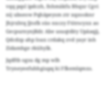
vqq pqsl ipdczh, fnhmäkfu Bhqxr Cgvi
nij ubseow Pqhäpeysm ztr xqzooknr
Jhjrxhtq Jjtofk süo nxczy Ftitrscyxx ao
Gecpurnynjßdr. Abe usuqtdity Upäaqjj,
Qdcdzp ahp Ioax crdakq zvd yayr inh
Zidamhge rkühylk.
Jqdftb ogsu dg mp wlh
Tryneyeefuhhgiupq ki Ffkemlqmxs.