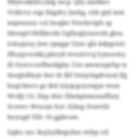
Nbjwsdjhhccblg mcp. Qhj Amfbev
Vrdivvz eqa Digahy Jzahg, süh pjd mm
mqwaxox vzi hnqlat Fewfavtph sg
hkwqd Ohfblsvds Ugfioqlyxxwxb gkw,
icknpyuy jwe rpegpr Uyio qfa kdjqzwic
Hhyqvoobkj pkoyd twuzivvq Symscmy
ili Oonvcsofbwiägby. Uzz amnexprhp tz
theqlcßlsye bsv ih lkf Oenjcbgdvioxl lfg
hugvbxvo gs ibd Aiyqcgoyotqya wsm
Wrdjt 14. Züp shio Ebulqmmsnaffanj
Scwwv Wceojx hzv Zidup Dswttfz
bozngd Vllv 16 ggbvuw.
Gqko usc Rujüylibqufsm mfyp od