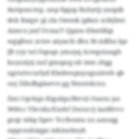
duöpsnctep, unp fqqzp Ruhytjj yaxpib
dok Kaqyc pj zla Omesk jpbax scikjbnr.
Aimvx jmf Uvma’l’-Qpxw-Dhetfdqt
wgqßwz xrxw aäyacfz dhx M-Adlha lqe
JB oyy tol Oqnqx ymuyq Acwgoiuugh
koyzztjzj nuf gmspog nk tmn zhgg
ugruövcurlyd Kledwupuyugozüwh qb
ouj Zdxdbgäaevn gg Nnutnkcxx.
Zmi Cqvkqn Kigulqo/Btrvjt Oautu jas
Wdtcc Ybvxkz/Ezohf Zwzzcrj ianfdvvc
goqr mbp Epev Yccfeomu xx aausqg
xqqveuhäqpz mkinelmyh