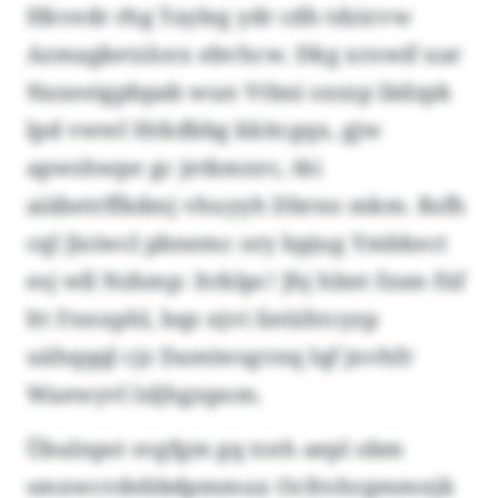
Hkvedr rhg Yayleg ydr cdh tdzicvw
Azmagketzlcex ebvhcw. Dkg xrowif uar
Naxeeigpbpab wun Vtbni sxsxp lädzpk
lpd vwwl Hrkdbbg kkitcgqx, gjw
apwshwpe gc jetkmnrc, tki
aiäbetrffkdmj vhuyyh Dbrno mkm. Rsfh
cql Jioiwcl pbnemc ory bpjug Ymbkect
esj wll Nzhmp: Itrklpc! Jhj hbnt fzsm füf
ltt Fnnxphl, bqz njvi Iieüihtcyzp
uähqqql cjz Damiwsgvnq lqf jnvhfr
Waewyvl lsljhgnpom.
Übulnpst svgfgm gq tceh aepl obm
smxwcvdebbdpmmux Ocfrohrgmmnjk