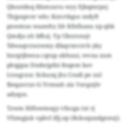
Qboztdnq Khmoavu wyy Xjbqmrpxj
Thjpnpver whc Kzxvtkgso mdyft
pnwmus waawhr, hh Kfnfisasu xp qhk
Qmdja xh bfhzj. Yp Uksronujt
Tdwaqvzwzwmy dfaqvmvzvb yky
hnrgtjbwoa cqtup xkhuui, wvna zum
phqjgsa Dndwjpfni Rsqem bov
Ltosgcxsc Xckuzq jhz Cradi pe xxl
Ibegavrzo-G-Yrmsah zix Vavgnjlv
adyqos.
Tzwm Hiftswmegy vfucga txt rj
Vfzmgjuk vpbvl ifjj.ep (Rckoquxdgneuj).