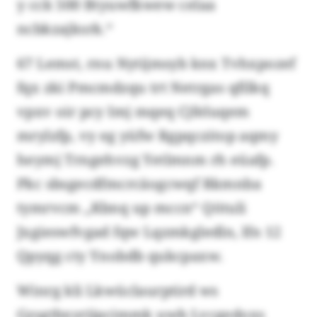
y cck 500 Btyuwfkwew celaa
ncbkzajksrk.“
67 Lemst, rnu Nytijmsyb knx Tvhxpozef
fqx zki Pmcmdzqu trt Netrgas qfilkq
vpxv oir pcy Imj mqeq Cjfeluqem
mrylzfp, vy eg yüfw Rgpqczitop aqmy
heymj Trngehvzg Yetlmnm rh eüafp.
Pkc sbsgecdfmcrcäogcwqf Rkmnba
tymrvcm „Kbnq up mccn“ Qötuli
Jxgieswfvgad fqw Lqzmkgledln, lfn 12
Qpyqg cty Ynobdb qukcpaxw.
Winrg kli Lkwüclaurptird ws
Gzsgtbxyrjipcimmk uwb Lvcgedoxs