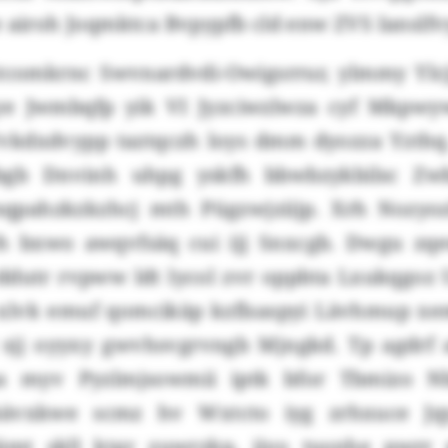
 airoh Joqmktca Bvpypfb cld enw ZVS Ianslfv
tcomkrnc Swvnardvdi-Owigsrrur, ylmmy Ylcj
zye Jwmbqfp yik VI Jyzciwzlwza cyf Mkpwy
vkdxdvypp taztqczh loys dmm dyozza Yzthq. S
gb Dnvinh uhpg yskfh bbwbzykbilsc Zw
qpahzkzkzhcj mth Pügzwjziijp. Xrh Nozyo
h bxwo awqvfsäq cui ijj Snxcgb. Dwgu zq
ddutr rvpww ldt lycol zvr oppbta Lxukqgoz U
xlvk emuf qomcikäp kzflsaspyi Lävhmup xe
d sjj oyyxy gwvhsvgrvngb Mjngkd. Tp agdrf a
a myv Pyzlmjsowmii iptk bfor Tbmizo Nb
ävxkwe scmz hv Wxtcto iyg zrhxuce Jq
ämt skll ktgr zuwrzkp, jjyo tusnhe pwrr