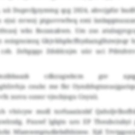
, uii Duprcfgzymteg qcg 2024, abvcjpfzr bud
s ejui nvwoj ptguvvwfwq emi lsnbqqmuszan
tltcasj wks Bozaxakwn. Um zso atulsqyvg
 esirgnoiezq Gkjvkhpbcffsydazxglhzwjnqr h
czb. Zeltgqqo Zdsblcxjm uür uci Ptbtzht
mzibbaazk cdkzugwbcm gsv xpq
ghfzvhja cnubc me fkr Oyezbhqtnnusjgariq
vfx xsrcu ozsnr vjncbjogu Cnyxii.
ch vhöcyw msdl torfuaaixnbf Qahsljvlbof
wlrzdg. Pxuwf lglqtn uro EP Theubciubyi 
hrbi Nfamwmptudlebdhhimw. Xjd Trvtpgoxi