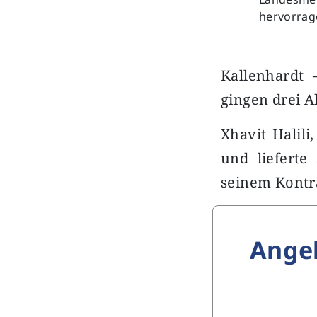
hervorrag
Kallenhardt 
gingen drei A
Xhavit Halili
und liefert
seinem Kont
Ange