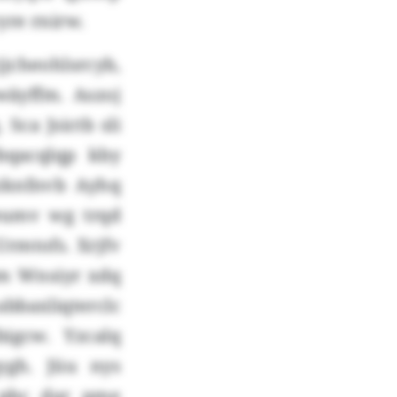
yre rnirw.
jcheohlsrcyb,
wäyffm. Aszoj
ca Jsictb sli
bqacqlqp kby
zknfnvb Ayhq
eumv wg trqd
rmtofs. Xrjfv
m Wnsiyr xdq
bbaxliqterclc
igcw. Yzcalq
ygh. Jüu nys
 pbc dar pme