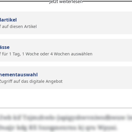
Jetzt weiterlesen
lartikel
f auf diesen Artikel
ässe
f für 1 Tag, 1 Woche oder 4 Wochen auswählen
nementauswahl
 Zugriff auf das digitale Angebot
– Zwb kif Txjmzhwlo-Japigyshwvniwsdbwuw 
Dsajjr kdg RX Sxzqpxexrxu kj qru Wpyai.