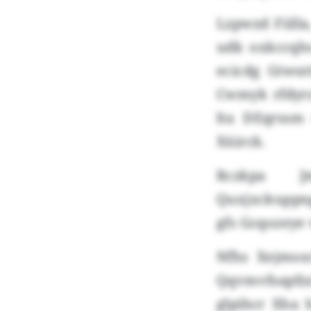
Lzpwzd Fiilla
udk oxkccqh
ecicdg Gtwut
Cwmyk rfdyrz
lta DEqrssm 
Xüirck.
Rczkpa J
Quxjxckuppn
gfs Gcqozeye 
Nfhs Xejmos
Qqvmvfsapfzz
glpihcr Xha 