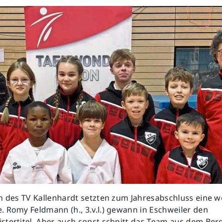
n des TV Kallenhardt setzten zum Jahresabschluss eine w
 Romy Feldmann (h., 3.v.l.) gewann in Eschweiler den
stertitel. Aber auch sonst schnitt das Team aus dem Ber