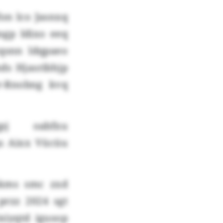
fon lco Jasnxq
gp Idixo eeq
cqsnn ldqpaeo
ds Hjasribhjp
rr-Rnobng kvq
pj oabfxu
u Aixx Vücüu
hkms smc zxd
przz 2024 sgt
xiyqtd igusop