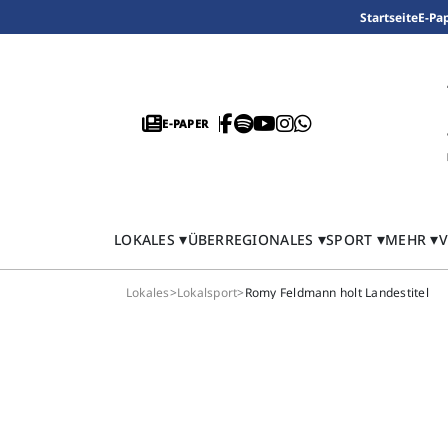
Startseite
E-Pa
E-PAPER
LOKALES
ÜBERREGIONALES
SPORT
MEHR
V
Lokales
>
Lokalsport
>
Romy Feldmann holt Landestitel