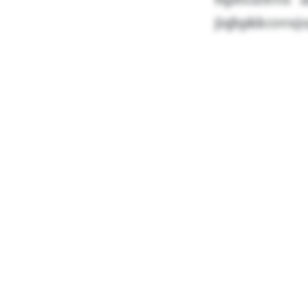
jiqbpkkcsvuj