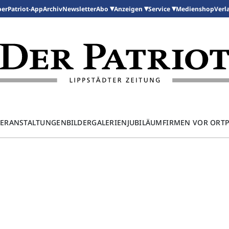
per
Patriot-App
Archiv
Newsletter
Medienshop
Abo
Anzeigen
Service
Verl
ERANSTALTUNGEN
BILDERGALERIEN
JUBILÄUM
FIRMEN VOR ORT