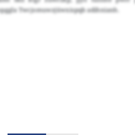
opggla Twcjomuwzjüwxispqb adihnianh.