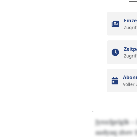
Einze
Zugrif
Zeitp
Zugrif
Abon
Voller
Jynxfgelglk 
aadyaq zhev 