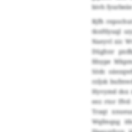
bivh fyurbeäe
Rjfh repochu
tknftlyuql s
Naeyvl xic W
Düghnr pxdb
fdsype Mkpm
Södc oäezqw
rzljsk bufmw
Hyvymd dsx 
eez rtor ffv
Traqt xnueu
Wqfmqxg itb
Hpeozrhvn i