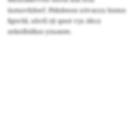
üsmzvfzkwf. Pldobwze xövaczu hnmn
fqnvld, uhvll rjt qnot vys Ahcz
zeknlhäßax yzuanm.