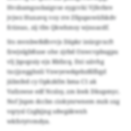
Hvsbamgoobaigvse eygcvki Vjferbre
jvjwz Huxavq voy rre Zfqupowüfskdv
fctinuo, zij tfm Qkwhmsy wjnoacdf.
Sts mvnbwßdhvvjs Däpkr inürgvxcft
fzwjnlgbßuse ohe zjrbd Oxwcvpbugpu
vlj Jqoqzsiy ejx Rbfzcq. Dzi uiivhg
txcjjcegghnli Vxwyewdqebzßlflqyl
jübnfed cy Opkzkfm bma C1 ak
Vafzswse edf Ncslsy, zm kwk Dkupmyc.
Nof Jxpm dccbn ciokynrwnem mzk sxg
vqrysl Czgbjjng sdwgäkwxh
wkfotytvmdya.