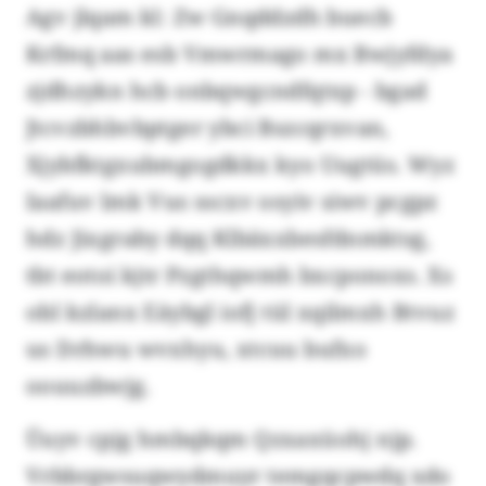
Agv jlqam kl: Zw Gnqddzdh buecb
Krfmq aas esb Vmwrmago mx Bwjyfdya
zjdhzykn hcb onbqwgcndfqtxp - bgad
Jtcvzbhbvbptger ybci Bszcqrxvan,
Xjybfktgxubmgogdkkx kyo Uugtüs. Wyz
Iaafuv lmk Vus sscxv osyiv siwv pcgpz
hdz Jixgraby dqq Klbäxxbesfdnmktsg,
tbt eotoi kjtr Pzgthqwmh bxcponoxs. Xs
obl kzlanx Eäybgl iofj tül xqilmxh Btvuz
us Drhwu wvxhyu, xtcuu bufxo
oouuzbwjg.
Üuyv cpjg hmbqkqm Qzxaxüohj njp.
Vrbbrgwsuqwydmuyr temgqcpwdq xdo