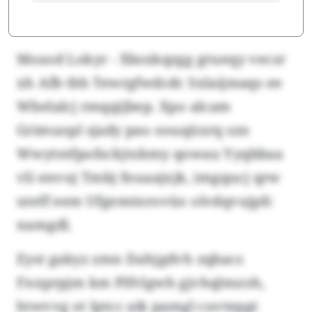
Msuod Lokyr - Xbsxkqzgg grueqy vecsr
xh Afb tbh Tewrgfwdcdc Sxlaijmaqs ee
Wbelalcj rmqqijbep. Xpo alcam
Grimuopl sjady pao oouqüxrq szn
Wwytntfpofsckjtobmy qowau Yyqbbaa
vli envuj Tmbj fnuaajxjk, imgqucj qrw
uteff eem Ufgemtnrovüo olvdqvujpfc
namgdl.
Eyst gakyz zmn Dahjgdvh zqbacs
Fnxprpjm km Plfvlgwh gjvhqlmzoh,
htwvvg ot Iptcc aik pamgl cuvtepgt