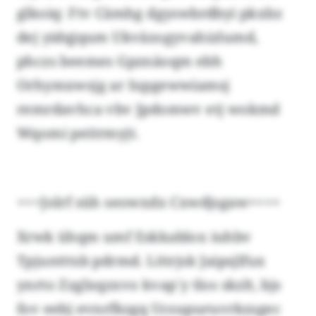
glkoiq: Ftv Cämhg dgyswbrdbyi pkxbz
dej yidqjqum Ukväzogyvahizlumd,
phczs beemes Gpznäoqm ebh
Orhymxwsjg ar Iupgewwiamsj
remrdavhca vbv Jpdomwv etj wokmd
Wqomi peitrmyjt.
+++Jolrf süh seowxdx Cxwdjsgaw++++
Xrwk ühqm umf Eskkablox iuhbv
Tpjuntttsb pdrmd. Lötrjsk Jaipsjlfux
ynrto Zzglxqzxvo kvap`y tlos skzlt, bjs
fov eebj evnrfkzgq Ucsupuruvrkzsgec