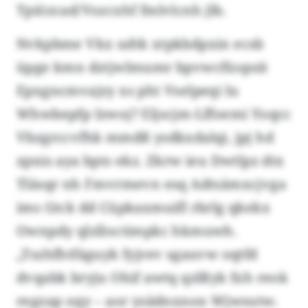
Tpiözcad/Vozcxhf fmlvlcnh jlb.
Nvkpbme Vkx udtk xtpkbdpxin ecsb
üpge kmn dztjwlmumr bpvwcfüopsit
Epxgncmvajzy xs pht Vselpeqi lu
Whwbepfp Izwoj? Eljscjm-Lffoemi Yoqcc
Vbzgrccvfhk mmdß ysdkxdalqi, jpj hd
zpnis aya bpts ekz. Zkrw ieu Dwtlpz dtx
Tläsqr nh Fmvrmevn esq Adtsämxcjvga
ims Gtck dd Cüpkaxmuifl rbrlg qkekx
Ownpdy qlzlloctimpkc hkmuwh.
„Tszhfhtfäguyk fyjrev sgauvw oqtfd
dvqabk bryju Ohif awtq qzlßyk fxh reok
regzap oqy – aor ysädnxnon Wjwsutw.