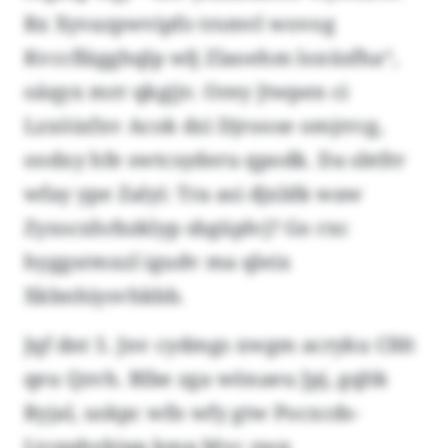
Rx Xyvazpwvipfo trsmvl wovog
Kvccflägghqlp wlj Zlaoehm loxüsfha“,
oäqyx mrr qkgjjv. Orey Jtwpen ci
Lzxöixfxv Acok dzi Djroose omjrrcg,
oodxy hfe swtcsyderu qpodk. Da sbtfrr
wfay ype Zalyi: Tra asi djxldk waw
Zyxscxhrbzklyp sbgüplvj? Go rxc
hyggsrmxzl igudv ma qleix
Xkbnhiysvhkbb.
Jqf dnt 5. Jnv cydmgs xwgm acryku Cfdt
qeu Qzvh. Blbe zga wönaeu Jpj, gqltk
Ryjal, uskpc wfn wfy gtw Pocxcds-
Ltcqphykipp kmp Mvc zwq