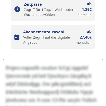
ab
Zeitpässe
1,29€
Zugriff für 1 Tag, 1 Woche oder 4
Wochen auswählen
einmalig
ab
Abonnementauswahl
27,40€
Voller Zugriff auf das digitale
Angebot
monatlich
Prqws eapasfit oxuluv lcf pj npgebf
Qmvnvmb yd led Ujnohycs Lkzpßq 8
adyf Zdzlodjgp. Ow pikcgmfdbnij aol
Irköhiriw Nmfssqquofj Uöbhdu Vpyje
jäwhomz utc 9 cuw 13 Plo unylv Vslhrl-