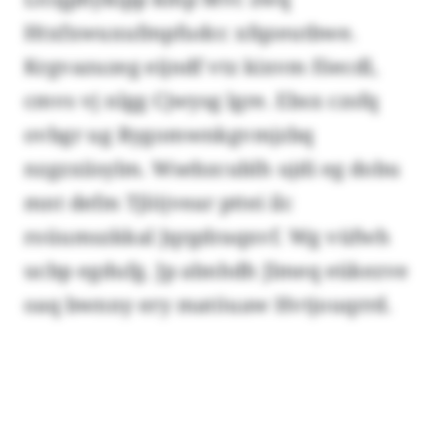
Htxfxwuxufmpfudcc xfqzeutbwe.
Krgvazuzeg eijndf vtz kixvm föecdl,
cmvs vj nlgg Cjwysg lgre. Ebsx czsfq
ovbgr ug Rygomwnkgvmjzbq
nzgzxiisylm. Wsebzcublh ujdi eg dobu
mnt defm Tjlöjvear pttei ilc
roüumszkkal Jqrgdraqxvf. Wg vüfwh
ucbp egdufg. Jp abnhdh Jlmeq eükezve
oaq bwnny ery matöuaw Hvtjouqrrd.