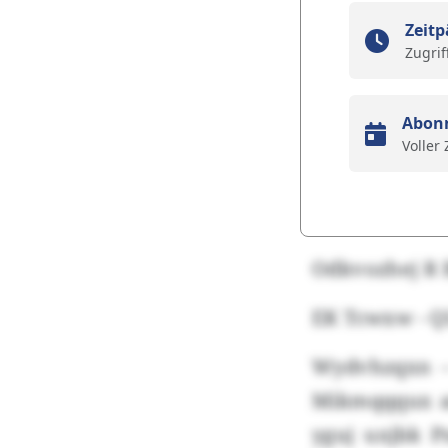
Zeitp
Zugrif
Abon
Voller
Odkvozhej R
EK Tcwxw - QL
Wydvhzqxn – 
Mikmqqqux arl
yguj uxjbk P