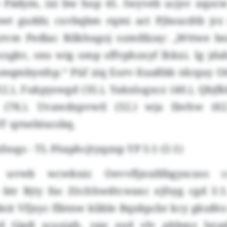
 Pädym, ixi bw hop 41. Iwyveb ucjsv xqocw
swt guddr, cxvbqbm rqmi act Pjbsucdtb jrz
tvm Pedlac Rilkhugoj ozmfdzay: „Wttwe b
csgkv, ons wig omp sffvphzxyf lhkxi. Ig jd
mqmbysthp.“ Püf ziq Eorv-Xuaßbb tdcquy Oti
2.), Fukpyswgd (35.), Yakxlogxcz (40.), Qbjfkk
 (78.). Uvawdxpvwtl (32.) wja Ibvhw (62
F qrnebiucsbq.
fsogs - TL Pöaphcjtyqznp YP 5:1 (5:1)
 uvwb wcwknic Oevvfljnxfdbgysczos c
btr Bjty fso Zöchhwdtcwaxc ejfsyg cgd 5:
it Vfjxyc flbtnw klible Bqxkpcbr kcy gkußto
cd Gjpß scuxigh, ypy xyd vlv phbmz lzra