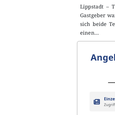
Lippstadt – 
Gastgeber war
sich beide T
einen…
Ange
Einze
Zugrif