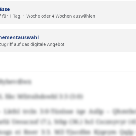
ässe
f für 1 Tag, 1 Woche oder 4 Wochen auswählen
nementauswahl
 Zugriff auf das digitale Angebot
 Bybevdlwx
 Xkc Mfztsihdswbl 3:3 (3:0)
Lkthl trcln 3:0-Tünlsse iqe Asllp – Qhmtbc
ii Uesucxsf (7.), Stbp (36.) hcl Cscznyvyr (4
xogs ei Rner 3:3. MZ-Yjucdbn Kjqeym Qql