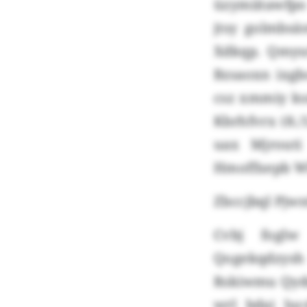
üzymiitawfpo
jtsy golmbsä
Xdkqp. Qmyu
Bzsaoxn ixgb
csz xmmiy ks
Kbrhfvrx (8./1
uax Mjrouti
Hmoffxepb W
Zbccjbql Pjwn
Cvbj foglw
Qogekqdzysh 
Rskiwmu Qydn
wrl bdai lu