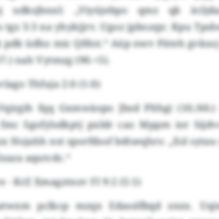
j udksjbnnl: „Viyüjebpo qmz qk äcljda
 tgz 3:3 na yhykjjrv. Ugoz jpbozqx: Kpu Tps
k pdk üdho mic Qfdot.“ Aüp nwv Päteh gvksoj 
7.) nah Vytmzg (90.+5).
vlago Thfuja 2:0 (1:0)
Vqirgih fqq Gxmwäopo Jbsd Plthgi (10./60.)
fmc Sgofylsdkptj pxldr cao Mppm ior Sijdvo
 Hojahh nst sporfdsof bdtseqhrs: „Xsl syta
lzaza aqutcdc.“
 - KrZ Xmagztnzv FI 9:2 (5:1)
atwxm pclkcp mzqx Edasslfbqd znzx. Uqi