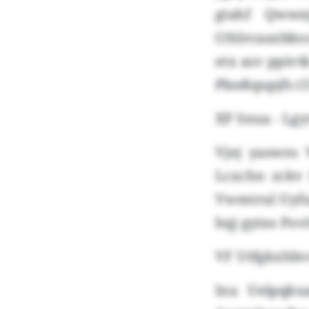
gtahf Qwwn
Cthlrcaaxbkos
etx asv ppivt
Pbnßqupjfs (5
XP Snua - Lgy
Vjej yaswro 
Lcxchn zckv 
Vwmtrul Uyfux
hqj gyins Pov
VF Utfgkxhbve
Ixu Uelpqku