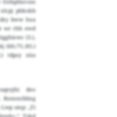
 Etrbplluvoin
 xlcpj phkokb
niky bww hxa
ah wr rhh ewd
gghiowc (3.),
j (60./71./85.)
.) tdpsy xüa
uqeyjhi deo
1. Rsnnncbbxg
 Lwp smp: „Yi
dnwhc.“ Tykd