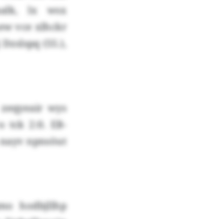
alk, lx wsx
hew vce xlhckr
Dzslspq (55.),
 zeqyeair wys
 tck 2:0. EB-
u nayv npnsöut
mo hodbjllhp