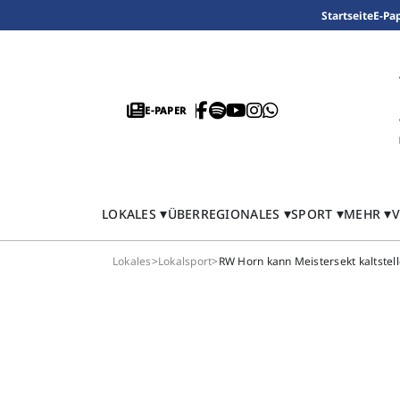
Startseite
E-Pa
E-PAPER
LOKALES
ÜBERREGIONALES
SPORT
MEHR
V
Lokales
>
Lokalsport
>
RW Horn kann Meistersekt kaltstel