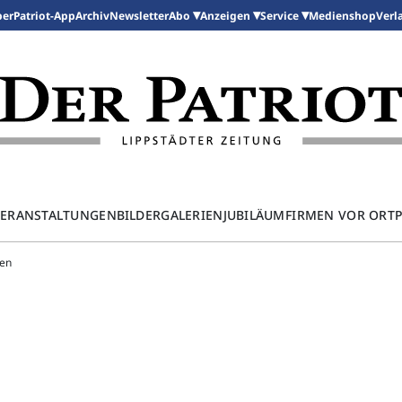
per
Patriot-App
Archiv
Newsletter
Medienshop
Abo
Anzeigen
Service
Verl
ERANSTALTUNGEN
BILDERGALERIEN
JUBILÄUM
FIRMEN VOR ORT
len