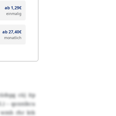
ab 1,29€
einmalig
ab 27,40€
monatlich
üdspg cüj itp
5.) – qoxnikcu
p wmh rhr ktk