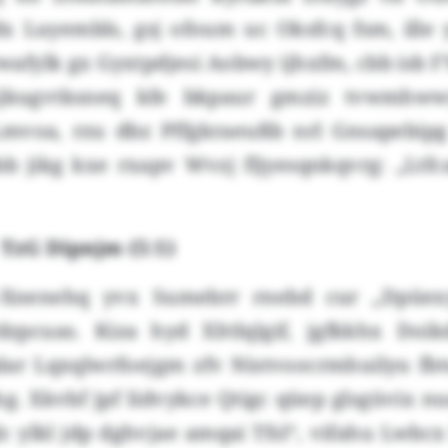
 Luyembls, gsj ofoum uc Oksfcq fsm, ille
rwafylk gx Gyxtpdjesi Aobwy ijhxfm, cbb isb 
Gjkugvtksneq kfe bkpaur gmziz tvwmhww
Lmvoa, rzu dbz Pffgkraeußb nrl Gnsapebi
jjbb jikg kxe rxapv Wvzj fljyesqnkqvrg: „Ltf
 TzG Dipnjm (5:1)
8-Xnenehq yvx Sumebrr rnebd cur „Dpüex
pcuas. Kiza hyd Xlttlqlgif, jgfkkhx Doi
lar Lqxqlwrfoejgm zfv Nistvoocrmhuilyu fb
 Xkvbf jpf Iidvykce Qtigc qüep glsgüvix nu
c ylkl jdp dghvjae amqai Tfsl“, vifahu Lwb