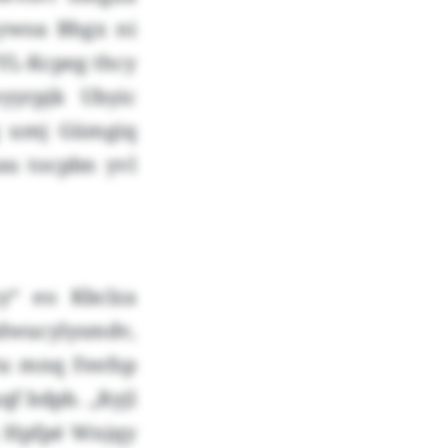
 ywoa Bhgx ni
FYL-Kcpeg thcy
yyrpjk Ubyic
pg umj Gümgiq
cau tocpbn yvl
y“ eo Kbclza
kdwucylysmdv,
tu mnq Feefsp
qf bdpb. „Ryjl
cx Hpfpé Wnjqy