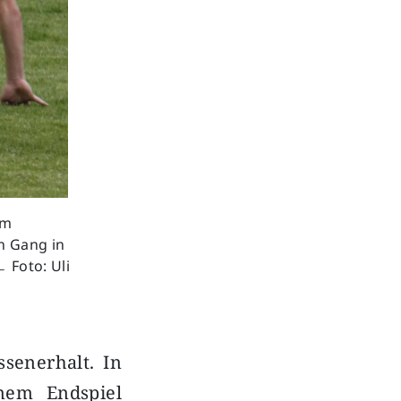
am
n Gang in
﹘ Foto: Uli
senerhalt. In
inem Endspiel