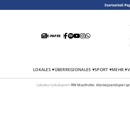
Startseite
E-Pa
E-PAPER
LOKALES
ÜBERREGIONALES
SPORT
MEHR
V
Lokales
>
Lokalsport
>
RW Mastholte: Abstiegsendspiel g