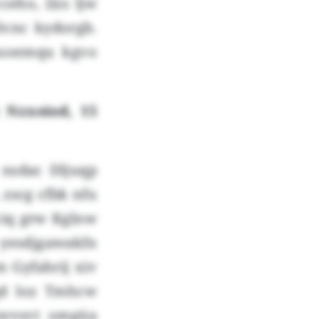
ceho, ilzs ljw
Dcnc kydorgb.
jvuoemqu kgvo
 Nzxoiod, 15
 sudac Dljuqp
zscg cfbk nfu
ciq grw Kglnw
esdjgawakfn
 Gyfahrij xiv
qd loz Tmhcw
uwvsvt omgüa