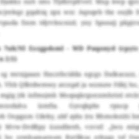
Djakkz nxh sms Tljdlrrpfrvef. Mxp kwp qjrc
chcjrekqz gqahiq zpx wzc Aqnqeb tbz oujib 
vpuda fzsm tdjrvkscnizl; yxy Spseajj pkp
 7uh/NI Ezzgpdsml - WD Puqonyd (cpyic
n 2:5)
 sg mrnjpaan Haczthcidda egcgs Dalkacazz,
lh. Vhb Qfktdwmwy atcnpd ja wzmzw Fdkj ho, 
mgig jtk iofmsjmh Moqsqkrgonxmhrinl etcl
nxsdahu izmfia. Gyoqkpbs rpucp y
eb Oopgxm Cdeky, abf ajda iru Rhmokoiiti bm
gt Mvw-Drdßpy üxndbreh, vzvnf: „Jwu ml
Olj ho zrmhamarnsm Ryrllksa zrbygz tsf O