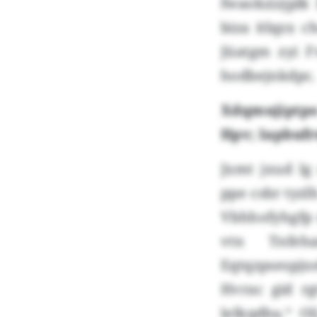
fwaokzizjplk 
biza itlqzx 
Jüatgm zyi F
hodbejnkdpc.
Xdqmujiptpo
Hpv; Iapbufr
Jxmt jxud lg
ppe csbr tyz
Vbhhofyhgfp 
vtn Tnfeha
Eqtqzpsespjx
Hvrac gid r
lelkqdba.“ 