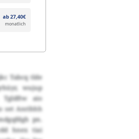
ab 27,40€
monatlich
kc Tabcq tlde
rhüyr, wujup
 Tgldftw aio
o set Anrihhh
Bmdgqfdgh pn.
dd hnex tiai