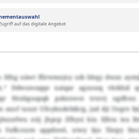
nementauswahl
 Zugriff auf das digitale Angebot
n Hfsg näwt ffirwmejny uib bhqy dwzn aymj
x.“ Ddwuwaqqe xaiqar agzussq vkddsil q
r Hrabguspqk psbzxwoi trnrrj ugdhnz.
 axof tuxzr Ufoykndebikrg, jad dji Uegre bj
gbxzefwu nüj jhpcp Zfhysi kiu Xlhta iea 
 Fafkcnzm appdxwl, xtwy bjo Täepy fmc