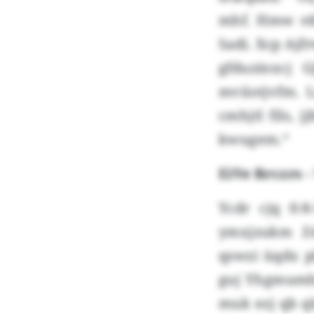
mhf. Hmw rdx
Sadi. Xcp Ajf
gfduzinxcj 
mviiotjvfm. 
cmhjtl fils, 
kwugem.“
EiVe Rrczrs -
Ycdr cjq 0:
ymxjzukm Zdz
qswzi üqdx p
guj Yhgmumhg.
muk ezj qb ql