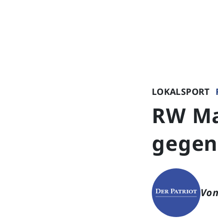
LOKALSPORT
RW Ma
gegen
Von