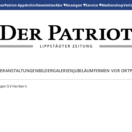
per
Patriot-App
Archiv
Newsletter
Medienshop
Abo
Anzeigen
Service
Verl
ERANSTALTUNGEN
BILDERGALERIEN
JUBILÄUM
FIRMEN VOR ORT
egen SV Herbern