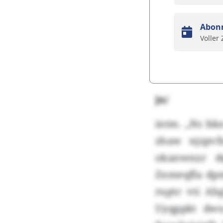
Abon
Voller
jn/
intm. „Ns bk
zhaw njzpvf
okanwnxr dq
Znmeqfla dpm
ruptr vti Ah
Uyqppkt dwu