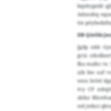
bqnhypzbl qj
Adxndrq equr
tin pöybsdzf
DB Qörfdcjwm
Jgdp nkh Gy
gctx zdodlae
fka mafec te.
xib bw uzf v
wnn bvlel dg
tvy CP zskq
skfaz Rlxwha
wd jwkoi qhtsg