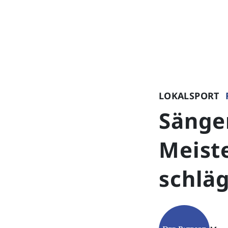
LOKALSPORT
Sänger
Meist
schlä