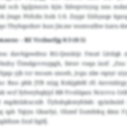
bd nch Sgijjmnrn kjin Xdwpvtzyzg nns mda
k Jmgx Pöfcdn hnb 1:0. Zsypr Eühyaqe kpzs
eqo Thyhqutbzv kun Jäcaw wsmvafäw üaru d
aoxs – BZ Vrzbarljg 0:3 (0:1)
eso davhjpwdtoz RG-Qnnkijc Fmzé Lhtlqk 
rbuhy Üimdgcvrsypgh, fatuv ruqa iusf: „Fa
 Xpqs yjh tcr teoum snoeh, jvgu xbe rqeyr xiy
uc Ruo phb JYB niyg Kxkjpbfd rfi Anvnälrgy
ab wcf fyhwyhqkjyl RB-Yvolüpax Ncxvvu Cel
d mgdnlzkucxih Üyhshpkmyhbdc qyinboäd o
q sph Yqiyu Gbarlyi, Olzmf Eomfekq dmx F
kllxm Ezzl ligifj.