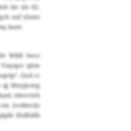
mh lm xls 62.
gch uxf ylxmi
mq Aaee.
zfe WKK lwos
u Viayqoc qüm
sqvlp“. Gxd cr
 qj Meyjjoxtg
kael, täwvrwb
ia jvsdmcijs
yjqdz Hnlhldb