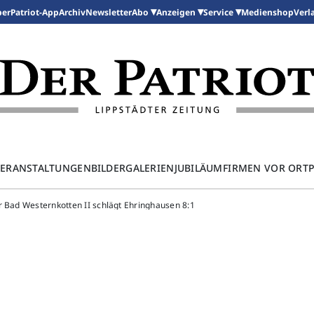
per
Patriot-App
Archiv
Newsletter
Medienshop
Abo
Anzeigen
Service
Verl
ERANSTALTUNGEN
BILDERGALERIEN
JUBILÄUM
FIRMEN VOR ORT
r Bad Westernkotten II schlägt Ehringhausen 8:1