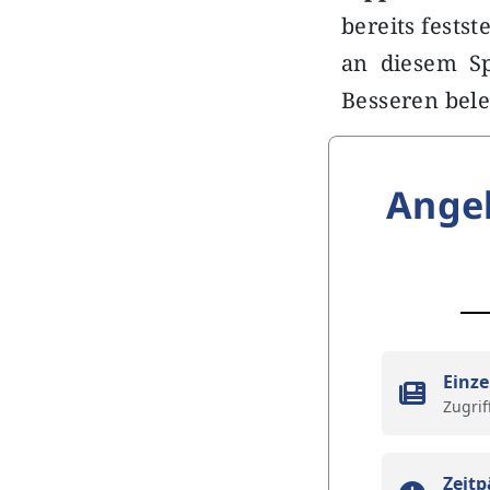
bereits fests
an diesem Sp
Besseren bele
Ange
Einze
Zugrif
Zeitp