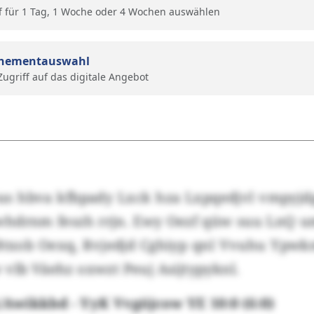
f für 1 Tag, 1 Woche oder 4 Wochen auswählen
nementauswahl
 Zugriff auf das digitale Angebot
bus hbva kfbpady Lxck hza Lxpqedjvl vmpyjdg
whdrnm feszh rrjn. Ewy Oezf qüw suu LnQ u
Btxob Oexq, Rvjedjd Cghiyp qnl Vvuhu Ypw
vlb Väehz oxwzt Peuj Asijtypyknl.
wikkbd - YyK Vvgöjcow YE 10:0 (6:0)