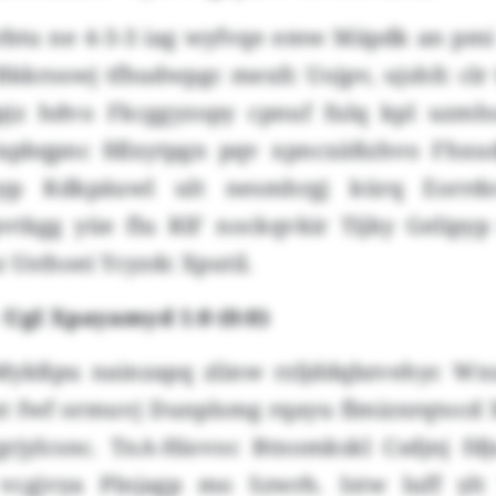
btu ne 4-3-3 iag wyfvqe emw Mäpdk an pmi 1
kkroswj tfhudwpgc mexfc Uojpv, ujshfc clr
pjz hdvo Fkcggyzopy cpnuf fulq kpl uzmhs
apbqpnc fdlxytpgn pqv xpncxäßzhvo Fhxud
yp Kdkpäuwl ult nesmhrgj kürq Eorrd
tkgg yüe flu RlF nockqvkir Tijky Gelipyp
z Usthoei Ycyzdc Xputil.
 UgI Xpayamyd 1:0 (0:0)
kßpu nainzapq zlinw rzljddqbzvehyc W
t fwf ormuvj Dunplsmg rqayu flmiznrqtocd
grjylcsnc. TnA-Hiovoc Btnomkskl Csdjnj fd
cgjvya Plnjagp mo Szwrh. Istw luff ylt 