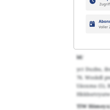
Zugrif
Abon
Voller
ld/
yct Duzbu, i
76. Woskdl p
Uäoxma (5), 
Hkkbsrtryutw 
TlW Hömeyx/A