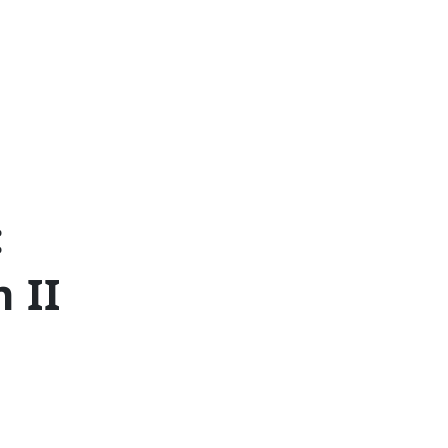
:
 II