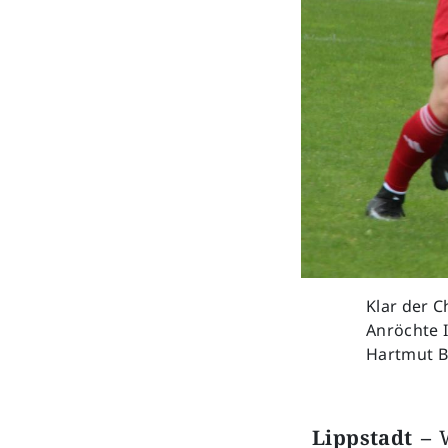
Klar der C
Anröchte I
Hartmut 
Lippstadt –