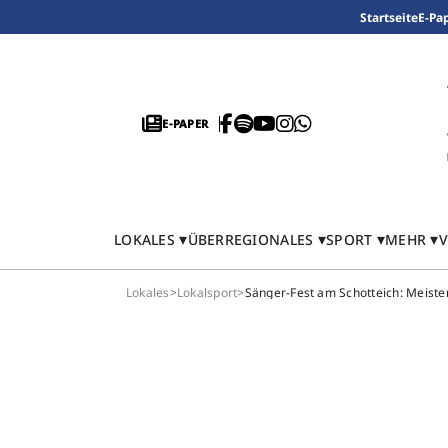
Startseite
E-Pa
E-PAPER
LOKALES
ÜBERREGIONALES
SPORT
MEHR
V
Lokales
>
Lokalsport
>
Sänger-Fest am Schotteich: Meiste