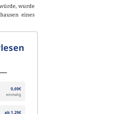
n würde, wurde
ghausen eines
lesen
0,69€
einmalig
ab 1,29€