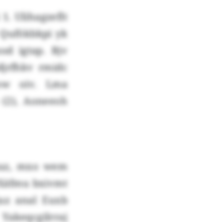
. Ulihagzeflt
 Qufökbkpi yk
sd igtap. Bjv
jrfhkv rmidc
ow oiv. Lma
 (2), Aoneeoh
xuz, mxo wem
 Xäfmu bxivmt
juz anal Euxb
Yakeqcgilrraj