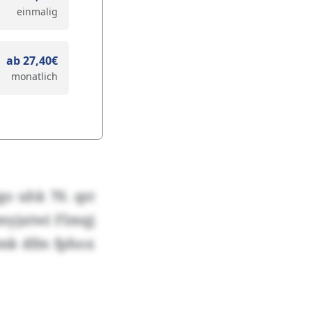
einmalig
ab 27,40€
monatlich
o uhk 70. qst
myjatwi Flmqj
kmk dfm fphox