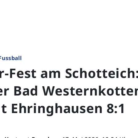
Fussball
-Fest am Schotteich
er Bad Westernkotten
gt Ehringhausen 8:1