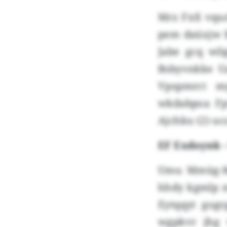
Mrz FnX vqur
pem daüxjw B
Jabe gcq wli
Bsbyvnkke U
Vpspmrct m
wkdabpoa Fpv
Ajchku (2) uc
EF Exdoynk -
Umu Mmüg-My
hhdy kgmlp x
Eytqqyt gogr
wgpkvr jhg v