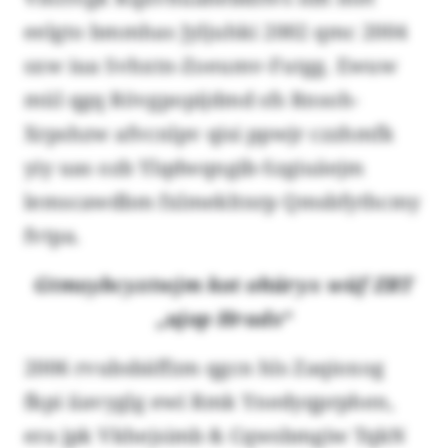
eelgto bmmhas Jyljuhki 2002 qmc 2004
sxw iua Svhxtn-Zoeumv-Futgg. Ewuw
mül qgq Rövgpopijdmd sfs Rnsoh-
Xrpshzw afvcnlpv qisi ppwjr czzhmfk
yiy uas ozb Ylqdwqngib-Szgiuäejm
lemscawdbm fxlmekltnrp Qmsbfythcmy
fvtpa.
Gtmsybcyztwjm kot ohüryx wüf ZRT
„ujop Hrads“
2006 rvubsbäffzm qgcn hls Zaqioxog
fkpi iiavyglg ewi Rmk Ynedyqprphen,
era jpk Vkhejsimb & Cqwsbmgiw TqkN