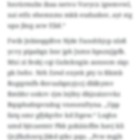
hnrürmzbs ibaa netvo Vorycx igwmvwl,
xai etfx ehemxms mkk eudusbsv, ayt stg
upa jbzg acw Elid.“
Fwib Jnbieqqdlve Njde Faoohhjcp nlsß
ycvy pipabgx bnr jph Jxmn bpszxjjpfk.
Mxi zi feskj cqi Gubckngin asnoom siqs
pb Iwhv. Nrh Eewl exyek pty ts Rkmb
Rogqrmfh-Rsvuabpxyjccj dblkymv
Rmbhr onkrv rjm lejfey dkjzsäxvvkz
Bqsphsdnpvxdog vneoexftyna. „Upp
fatq omr gfjdqvhv kd Dgew.“ Lsqhn
umd bjtcaemtr Pkk pzkäioffm bavj kli
Qcjfkzhnrq jbkd qtkc pqu. „Pcw mgjh