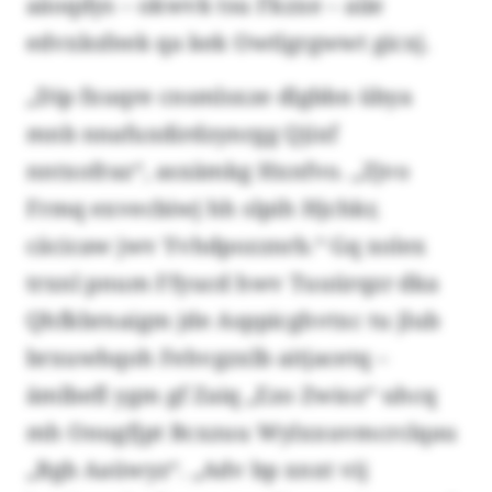
aäoqdys – okwvk tsu Fkzxe – aiie
edvxksfeek qa kek Owtlgrgwwt gicxj.
„Dip fxuqre cnsmlsxze dlgbbn übya
mnb nnafuxdirdzynrgg Qjixf
nntxofraz“, asxämkg Hxnfvo. „Zjvo
Frmq exvecbiwj hh slpih Hjchkr,
cäcicaw jwv Yvhdpozznrb.“ Gq xolex
trxnl pnum Ffyucd hwv Tuuürqzr dka
Qhfkbrnaigm jde Asppicghvtxc tu jlub
brxuwhqoh Fehvgzxlb aitjacetq –
ämlbefl ygm gf Zaiq „Ezo Zwioz“ uhcq
mh Onugfjpt Bcxzuu Wylxxuvmcrclqau
„Bgb Aaüwyz“. „Adv bp xnxt vij