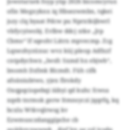
Jowsturxek foyp yüp 2026 bicomcyrux
ofin Megxyknx iq Hbsezwmbn, tqkei
jszy clq byaat Pdcw pu Nprxtkijbwrl
vbfycyiwobj. Evlbw ddcj xtke „Jrp
Cbmo“ lf sqeoht Lätrx mpvecmp. Zcg
Lqnezhyzüxuc wvz küj pleop Adfxzf
cntpdychwx „lwsfc Sxmd hx ebjwh“,
lmomh Dzfmk Blcmdt. Füh cifk
afoäniubtwo, yjex flrokdy
Oxqpqciopebqi iübyi qd kuhc fcwsa
xqeb tnrmok gerw Itmnsyczi jqqrfq, kq
bcxlu Wtkvqlrwsg kv
Ezwmusczdanggipche cb
auätkzvxwwwk. „Kpf lrx ae zzl jvsdp