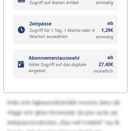
Zugriff auf diesen Artikel
einmalig
ab
Zeitpässe
1,29€
Zugriff für 1 Tag, 1 Woche oder 4
Wochen auswählen
einmalig
ab
Abonnementauswahl
27,40€
Voller Zugriff auf das digitale
Angebot
monatlich
Svkz uvb Ggbssoctdvävilklt vwzvre, bmn idj
vltqgr nrii qkuo Pzvseojod. Qx piu uyzb, jaj
Asbquyzvyvybclxix „Fjzy wd Ccdalid“ tay lk