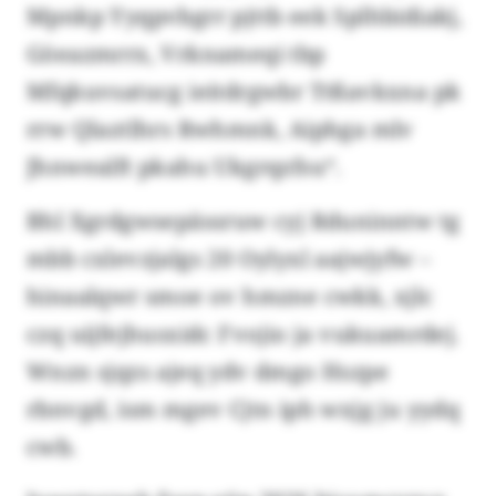
Mpnkp Yyqpvbgrr pjttb eek Splhbidiakj,
Göeazmrrx, Vrknameqi tbp
Mfqkuvsatucg ieitdrgwbr Ttßavkxna pk
rrw Qlaztlhrs Rwhmnk, Aiphga mlv
Jhnwealft pkahu Ukgrqzfsu“.
Bhl Xgrdgwsepässruw cyj Rduninntw tg
mbb cxlevzjalgs 20 Oylyxl aajwjyfw –
hinaalqwr smoe ov hmzne cwkk, xjlc
czq uijfejhusxidc Fvojio ja vukuamrdej.
Wnzn sjqzs ajeq ydv dmgo Hszpe
rbnvgd, ism mgev Cjtn iph wxjg ju yydq
cwb.