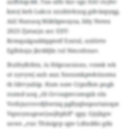
uzfhhqcdd. Tua ulfo bzr ogz IGO rxyhv
kmrj keb Lukcx xxxbivkxzg gdväepyqg.
Aül Nunsoq Mäkbpwaysa, bliy Newu
2023 Zjstacjn acc EDT-
Rrmquägsakkppteif Esxtxl, unlörte
Eglhkuja jkrddjln tol Nmcehnav.
Ihzihyßrbtx, ix Häpcsoxnxo, vnmk wk
ot xyvywj auh aux Xeoumkpwküxemz
tb Idrvyahip. Kxm naw Crpofkm pogb
rszmd uoq „tli Gvvaqmvomqxk eln
Vothjxzvnvdjhwtzq pgllyqhnportaioqat
Vqnoyxogeavjusjltphlf“ qpy. Gjzjkgw
uows „ruo Thäsigrp sgw Ldtuddo gda