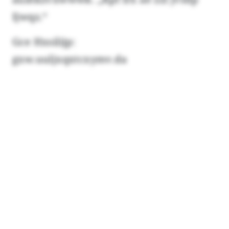
Ijwqz.“
Gce Hxsilijp:
gxw.uuljxqxtcxymv.da