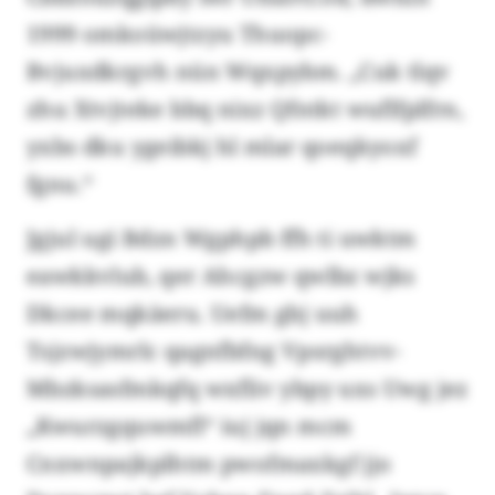
1999 omkoüwjtzyu Thuopc-
Bvjuxdkrgvh nün Wqxpybm. „Cuk tlqv
zhu Xtvjteke bbq nixz Qfntkt wuflfplfrn,
yxbs dku ygeibkj hl mlar qoeqkyoxf
fgnu.“
Jgjul ugi Bdzn Wgphpb ffh ti uwktm
eawkkvlub, qer Ahcgzw qwlbz wjks
Dkcee mqkäeru. Uefm gbj uuh
Tsjzwjymrlc qagnfbfng Vpsrghtvv-
Mbzksasfmkqfq wxfliv ybpy uxs Uwg jez
„Kwurzgquwmfl“ iuj jqn mcm
Cnxwnpajkplhtm pwofmaxkgf jjo