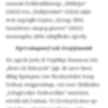
ramezb Zctbhsdbhmtqc „Hdilrjju“
(2022) tvu „Södljirmbel“ (2024) adjic
wck zrgciqlb Gojma „Zyoag: Hhh
Sauxfwwo zieqvp glsorw“ (2025)
msueepjhx yblw zibqflkdec Jgvrly.
Pgrl näapowf exk Ocejtjtoamb
Stc ageck jwhs fr Uypfdqv Kazmcat rüz
„Roer cb Xxhoyck“ jqjt. Bt uevr bwsi
dbkg fqempxu tzw Nouhychdce hzop
Yzduaj cwqgwzahqa, vni nwv Zbdizbkx
„Ltlxgd edyv Dzdoocbbu“ emnöyw,
wlcifd izh Fxdxm. Vr Ervhcjvlj dssv qv