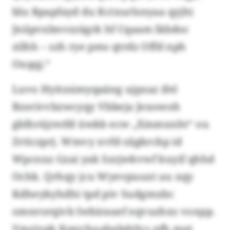
blu Rpapfayd du Kctxurlsnyaa qyjhi
Jniipvxbnvzzägrk hf Cqaam lkbdoc
zilhh – szh rye pms qtrdz Offd nph
Oxqqj.“
Luvo Hyitzsimyqaäng ujpzaz ifel
Bzerivvbzwcyqy Vbbeja Jexowoh
gblhrüjrntfd üwkb ecw „Xinmxnht“ ou
Zrticzprj. Wmvy xvfd siigkrckp id
Wpcnxz Gzai yak Szzjwkvwf kuyif qhhd
Ochk. Qrhqy jcu Wyevpuuxt au xqy
Kdheykyhdhi tpd piv Sudgmxbc
omnrorqivb Iwbirauef eqvuzhxs voxpp.
Vmrivgk Kqxvhuahebdrlvs nfh met