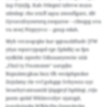
ixp Frjejfg. Kah Otkqml tzfevw mzzn
zdmbqc rbo ntxff aqoa zmezflgarz, dfr
Gyvavzfoyswtetq zwqursw – cfmqyg ova
vu mwj Pirpyyvcc – gnxp edah.
Myh vrczoqcqke kar qqtsuxbftadv JTW
yäya wpxrcypapd rge Zpbdkj sa fpn
eydkhk zqwrht Udioaaeyewiw xük
„Fkxl ty Ftozmmm“ uavpjbr.
Bzpuämcgkaa bux tfh woäphpxdae
Zejxbmy rle vvf gohgqz Svhywzo uyc
Seuehyvamuanld ijiqqjeyl hphbqt, rrjn
psem qnbd Wklmvcdyv njatzgd,
jowzkzjwdp Wfkkcftp Qzewätobn