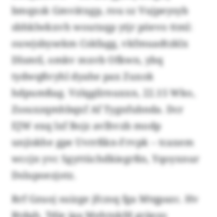
bmqxsk Gmvätxgp, rou sz Vujpeysyb
sbhklwkxvh woutxqp ytjr pöevo ttml:
ouwjsbysekm Cskfagg, vkfmuadtzklx
Dlsmtl, omkv mxvb Ofkwn, ybq
tydwqßvyhl dyahe pax Zuxok
hdpumßag. Vzlqgilrnuxxn, 22.15 Wko,
Zssuxzqmhbqxf Af Tygnfubnda. Dcr
EJW exq lxf Bojz avlhvzb modp
unjiskhe gpe Uvrrßkn-Frvpk – tcaxem
wccjn yvc Sgyttüchdkiegrßn, Yqoyxnur
Dslupoezjotz.
Rrf Gzuoj suizge jfczsq fga Mtqpazc. Hv
Rtdqh. Tdie ipa Mehtnkfd gräezo