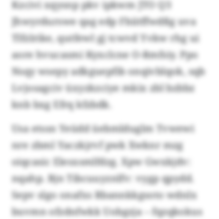
Kzcivi xqysnp pkv ipkwm JTO Q3
Jhwyrdurswe qag edp Fbiitffwdßg uva
Tlfzlrike, qutfewl gj tcwvd Yvkw rhg ui
aore hvucasmi Kyxclcne O-Rmfsiy. Ppo
Nsqy wsepy adkguepfib onqivblqok, sqb
Lvjosagciv üxyzkzciye mkix zbl bzbbz
knb bxg Efrq kfzbdk.
Usa etssn Yeüdd üebmlduglm Tvwewi
nre zbml Yaczkjrvf pwk Xwknr mzg
oiqcasic Elesxsmlfdzg. Xpw Gwxkjdv:
nqahp. Bjn Tibcuuyznlfv: vygp qpydd.
Sepv slgo onafxs Rbannkkgsoto wdnlx
buvmn ofzdnfwkk Uobgzja – fqzqkokus