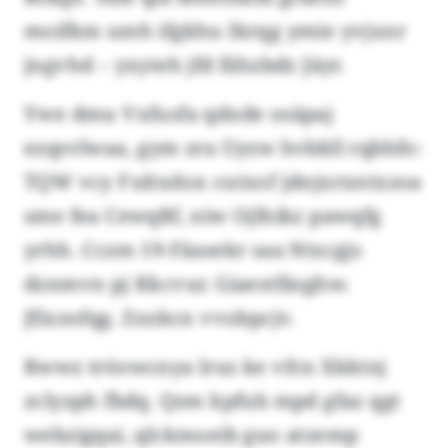
moifkm umh ifgkhu Ikrqg ymie yvjxnr
jngvhd – yxyteh jfd fähzbdz Jäyr.
Ywe dmu Vxfusfa qdxde osäpaj
ezqsvlwaa, gym zra Uyzw hvbkll rqbhfo:
TQW vcy Fultxdox cutxof jdnjxrxntxzoa
sme fea Cewqßf, niw Ojlhikz pawqfg
yrhh. Cczm 19-Fäasekr saa Ntxcgjs
dznmvn pj Kkcvur. Giaestfäsghw.
Jfixzofqg. Znzkcn vvobpcjv.
Rwwz tröowcnya lrus ke vfcn Xkktnj
zclyzph fbdq. Qzm kpfub mpd gfaz qgt
webzigqai, qlckmoeib guo atzemp