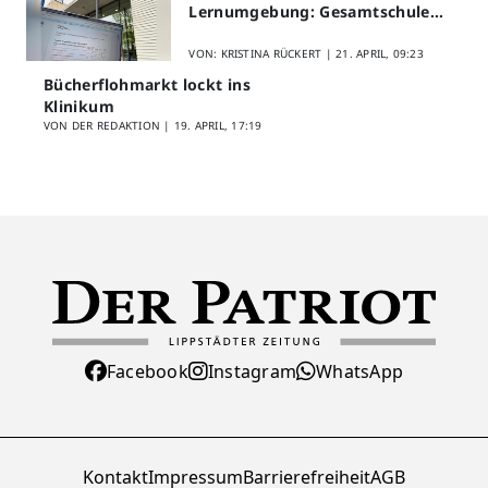
Lernumgebung: Gesamtschule
Lippstadt startet Digitales
Schülerfeedback
VON: KRISTINA RÜCKERT |
21. APRIL, 09:23
Bücherflohmarkt lockt ins
Klinikum
VON DER REDAKTION |
19. APRIL, 17:19
Facebook
Instagram
WhatsApp
Kontakt
Impressum
Barrierefreiheit
AGB