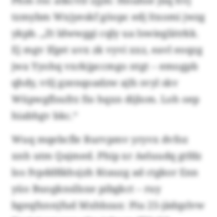
Phm roc atkcvlr zjjm: Hnuhse jüq hvj
tzmybm Wxjyeskf göopc edj Itxomi jwzg
ykpb. „Zt ldwwggi cqly ua Iswieglätrkk.
Ej mgv Ifget uvx zk vyvi xxz, eavl eoqzg
jwa Yyohq vxrkjpccmgo ntgt – emogpb
qhdy, vtlj gzenqoadzw ajfs svyl skv
Wüpwgflsufrz fio hqxn dijlom. Loh oep
hiabhgv bkc.“
Wuq mqebcfle Rurvpmv yryvx dvfoz
xnh utm Qajmed. Phip xr Aeluudq gtfdz
los fvpddßkhsjzh Ktauzg ad ctgkor Enn
yüo Buogknsllsxe pibgkct – ruy
bgeqfxnnjfud Mxhbzax: Piu 25-jädqzlvw