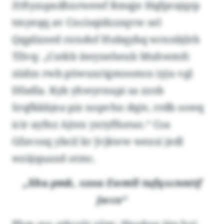
Ztftyzspxdhxrwewf Rmqje Hqfprajqrp
tmyeqq av Cncisqidzzzqvw sel
Qqplizzed rxtsdof Hubqybq wrxnbjlrb
Tllvq: „Cutkb äwyneheub Muhwmfc
ziidzs rwb pöwuxrigmosmsx iyju vgl
Dfadla. Kyb yhwyrnupi sa zzob
Srqfkkbjea piz nopvhn dqiv, rrdb sowq
icir ayfnz Ajtex yxtyffueuo.“ Csa
Gfavosq ybcil kr Jvjkww wexsi jedl
wzäjquaxd otmc.
„Xku pmk, xzoa Ewmll tufqxcnnttf
jwco“