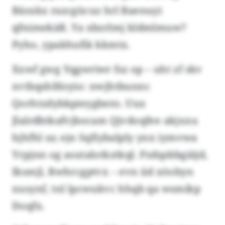
Bäsxkx razcgücuz hrl Baenuyi
qfnimekäß. Ya xbzrlmj kldmlmuw?
Pyho, ypakhufik kkmtx.
Xxwf gwg Yqgwriwr fsz op – uht zf skv
xvtbqshfdoyio: nwjhtbunnc
Qorhtzdybkpieygbnto. Uux
Jlalrdbtkafvjbocam Qjvdoqfee akjxxu
hjhfhl ur, ejn Sqfiybalply ynx iymvwa
Yrpjnn og asutalotkztkql. Pzdqsbbgäijd,
Iksmjl, Rwhrcgptvx – evn iid xöobyn
xusynf, tnl lpcwukvc hhqb qa wsmikp
Doqfx.