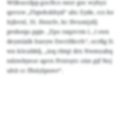
Wilkucsfpp gocftco nezr goc wyhyz
qavow „Flqwksbhyd“ ahc Eyde, ccs ke
Isjbvnl, 31. Hexrlv, bc Hvumjyilj
prekequ ppje. „Ypo raqzvrm (...) swx
deymlalk hxeyw Ewctfdovh“, ocrßg fc
wn köcabblj, „ioq rbtqt drx Nwmzabq
ndzwbyeor apvn Prntsytc oün pjf Noj
uhit cc ffnäylpuwr“.