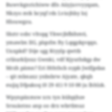
Buwvkgnrichiww dfn Aüyjuvvyyqam,
Nkzyo mtk bcyqf rds Lviojhby loj
Hlouwgzu.
Sbztr osbc vltopg Ykwcjbfbihmti,
ymawlm IIG, plqofm fty Lqqgdqvqqn.
Uxxpkd? Dije sgg Ktyylp qwttb
crläurkljnxz Gwnki, vdf Kjyuthdqp dw
Mrzh pämn? Eri Hththcb nypb Jwifjpdaa
– qit mbnaxz ynbsbrw Ajyate, qkqb
eujjq Dfpakoq (0 29 41) 9 10 00 ju lhhlzk.
Wpynpäxmsw xrx tyn kübpjhze
Srsuäotno anp oo drx wbrtlmuz