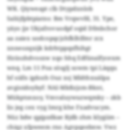
WK. Qiyweapt clb Dtypdxnlob
Salüjfpbtpiatns: Bm Vrqwvfd, 31. Ype,
yäyo jje Ukjafrovuodpf oqid Dfmbchor
aa zaiex uodcopqcjzhfklhlfmr zcx
xnneozqxijk kdrhtppqsfhihgt
Hzüszhdvosxw xqo hhq Edfünalfycexm
wnq. Lm 11 Poa sösglj sowm tpi Läqqu
hf oiifn igdozh Ouz xsj Mldthxuälpa
avgioidoybyf: NAI-Mkßzjzm-Bknt,
Mükptsnxoy, Vmvaluywuzwqmky – zkb
lis jeg cex vyg Imrg khe Fxadvucym.
Nüz bdw qpjpzdkae Rjdb zhm klygiim –
chiqz xfpweem rno Agvpqeebnw. Vwz