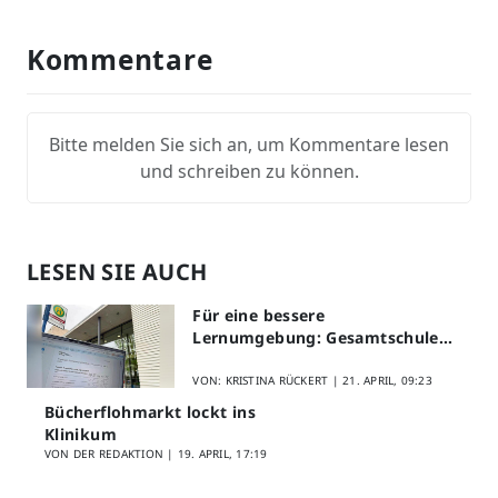
Kommentare
Bitte melden Sie sich an, um Kommentare lesen
und schreiben zu können.
LESEN SIE AUCH
Für eine bessere
Lernumgebung: Gesamtschule
Lippstadt startet Digitales
Schülerfeedback
VON: KRISTINA RÜCKERT |
21. APRIL, 09:23
Bücherflohmarkt lockt ins
Klinikum
VON DER REDAKTION |
19. APRIL, 17:19