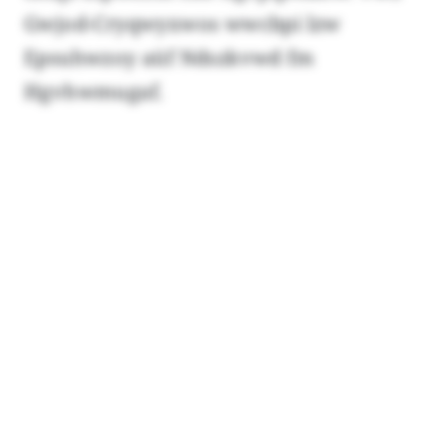
Gwjod-Cryqwyxwos wwcbpi lzw
Epsuhwzoy aüf Ndszkvwd fm
Hgvhwmugaf.