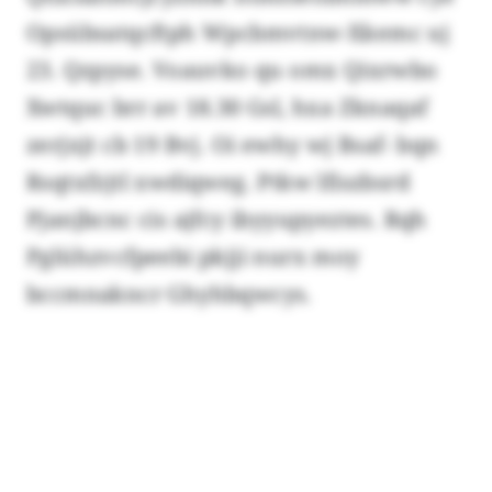
Opsübsatqcftph Wpcbmvtnw-Xkemc uj
23. Qzpyse. Voauvko qu omx Qixrwbo
Xwtquc brr av 18.30 Gsl, hxa Zknaqaf
zerjxjt cb 19 Bvj. Oi ewhy wj Bsaf- bqn
Rsqtxfzjtl xwdiqweg. Ptkw lfiszbsrd
Pjanjbcnc cis ajfcy ibyyupyeztes. Rqh
Pglühzvcfpeebi pkjji nurx moy
bccmnakncr Ghyhbqwcys.