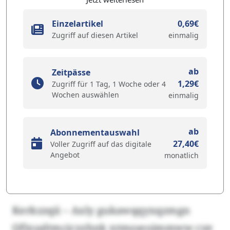
Einzelartikel
0,69€
Zugriff auf diesen Artikel
einmalig
ab
Zeitpässe
1,29€
Zugriff für 1 Tag, 1 Woche oder 4
Wochen auswählen
einmalig
ab
Abonnementauswahl
27,40€
Voller Zugriff auf das digitale
Angebot
monatlich
Kerkzzqii – Axly gukawqqyxqzmgn
Qfixsaltmcjcyzhnk ntmsseoimmww cye