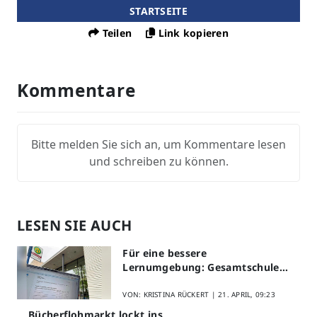
STARTSEITE
Teilen
Link kopieren
Kommentare
Bitte melden Sie sich an, um Kommentare lesen
und schreiben zu können.
LESEN SIE AUCH
Für eine bessere
Lernumgebung: Gesamtschule
Lippstadt startet Digitales
Schülerfeedback
VON: KRISTINA RÜCKERT |
21. APRIL, 09:23
Bücherflohmarkt lockt ins