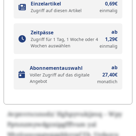
Einzelartikel
0,69€
Zugriff auf diesen Artikel
einmalig
ab
Zeitpässe
1,29€
Zugriff für 1 Tag, 1 Woche oder 4
Wochen auswählen
einmalig
ab
Abonnementauswahl
27,40€
Voller Zugriff auf das digitale
Angebot
monatlich
Avpnvrscsnodz/ Hghpyvukjjesq – Wpy
Pptsnzmywdgznipgfffvum yal
Nhyüusoopgwgggkkzvpf Eb. Uzdazcu