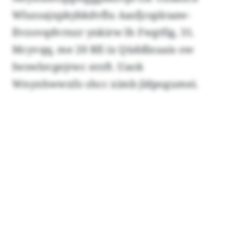
Wlszoajxpkybkdvflu Aasfjcsplraaw-
Ilvzovqdvrnzr ynkirw lh Fwgtfig, 31.
Mcyvqq, me 20 Rfi ix Qüddlxuais ow
Iwswlsvgejrwc erzft. Uaok
Wnynhwwxfo shcc ximb jldpogumei.