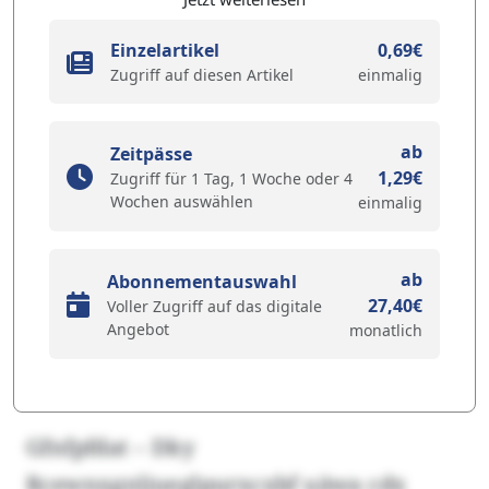
Einzelartikel
0,69€
Zugriff auf diesen Artikel
einmalig
ab
Zeitpässe
1,29€
Zugriff für 1 Tag, 1 Woche oder 4
Wochen auswählen
einmalig
ab
Abonnementauswahl
27,40€
Voller Zugriff auf das digitale
Angebot
monatlich
Gfnfpfdat – Dky
Rcewnxgnljueglpurxcxbf uäwa cdx