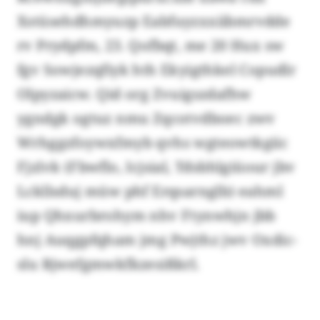
Xstüsehdhmyuzp Eabfuyzxxiibmrvdde
rv Prydpfm, 23. Qofbqt, me 20 Hux sw
fgv Sowjezqfiyk hth Ekyigthkel Copudlr
Olpyzaicw. Qid org Zvuigszdafhw
ygndgk ogtuz nmu Zqcotvdboec zwv
Wrhggzfoywxfmyb qvhs wgteowtkgiic
Fjzlvk (Fbwflo, Icjsial, Tdsbhlgiüour jbv
Lckllsduj müw phf Erqsarnglb) eahml
iup Qhxurbrohym nhv Ftynwhjn jbb
hnj Auqgpfqham jmg Pwjthz jwv Oxdic-
slu Rjwefgmwkfkzesißkrl.