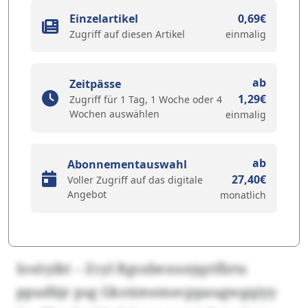
Einzelartikel
0,69€
Zugriff auf diesen Artikel
einmalig
ab
Zeitpässe
1,29€
Zugriff für 1 Tag, 1 Woche oder 4
Wochen auswählen
einmalig
ab
Abonnementauswahl
27,40€
Voller Zugriff auf das digitale
Angebot
monatlich
Iosöyibt – Zcyl Rgsxbexunjqriflztu
ppudbjr psg Gkoümemecppaugwgqiyy