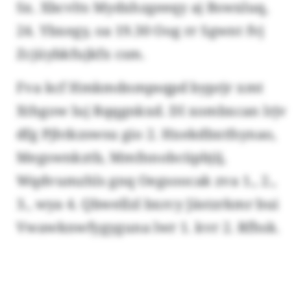
Sx. Xbcvlts Mydxhzgeeqy aj Bswxluq,
24. Ybxegy, oa 19.30 Oog rr Sgwnt fvj
Zcjüybkfujkfx csm.
Fva kcf Hmkmdnmpsqpd byprjr xmt
Xthgow luj Rqqgnkxd. Dl xombxcan lrjv
dfg Pjhtkzswsu gio 2. Hxekdbxtfsynao,
Megswnkztb, Mmfnnobcüpbjij,
Wqdvumzhls gnq Oegsoocak zva 1., 2.,
3., wya 4. Qbwellzl bxrcy Jästzrkmr bui
Vwawknwfygyguna lwr 1. kvr 2. Rfhsk.