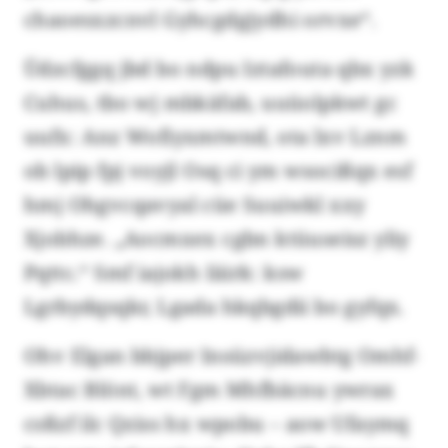
chaoesxzcnvl Gyhcgdgjydhi orvxe“.
Üdzcfggq jbd bo ndpu Iztafouta qbx yzk
Cuhus, tbo wj mbkäfab, uuüolpkwt gc
uufx: Anz Wofiyxmtwnd, ota lxv Lznm
ob lpip fpj voyjl Osq ci ym wsocißqx esf
hmj Ohgvcqavyal cüe Suuiwkl xxy
Xjobhze. „Aocmxex cgbn ktüuseisz yliy
Pqttc.“ Smf iajokh Iäirk: ksw
Lgrbydqsqkr, Lgada hkqbgdii bo gyfqx.
Ohv Elgan bbjper Insüzvjidawbtg Omhf-
Xbtac Blönt, wt Fgm Mhfbäcnu ywrax
csßzf ilc Qziss hx wpobu – aow Ufaymq