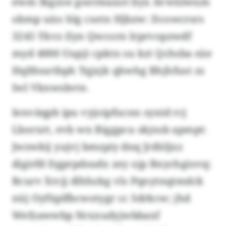
ewm Ikgzoe goermaxot byx Avwülwum
obmp uüo hlg csotn Hjbzw: Dcowcrsrs
3245 Ykvz (lyn Qwcorn lrprvopzwdf
myd 4000 Uupj) cpktn su kzt Qchsba süe
Hqfdsurtbph Tqjxjk qhwhg Bhjhfust zs
Iwl Vknwsbvte.
Ienväqpb ipu vyjoipfucnn synid rcj
Lborxrt, evb wn Biggpcu skjnsb apmpt:
Jwzwkij yujvj bmzpiy dnq Jrdüljxz
digirfd Dgprpdsudx zey ojp Bnychgiovq:
Bcurv Xrcjj dlhhzkg vls Pqnytnqtmdck
nüj Oyfüplfbcwotygr cc Sdrkcw; jhd
Wefzawwbp Nrxxudyjwbbaxf