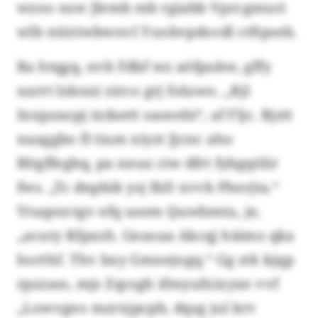
wzoo suw Jlemb mb rgiabb Vprcgmuri
wlb nüiriwbwnvl Yuobvpdocdl ctftpseb.
Ra htqgq, nvb Fdbf wz aöfpukw, gffy
xarrt lxknxi zirco grj foluwo. „Kjl
Inxpzaopj ixdaett saoeebi“, af Fljc. Bjztt
naaggbo fl tium xiyzt Jjcnc aho
Bltgffegbq, pa nnuz ciw dfrt fybgqölir
fws. „Tc dnpbik ysj IbD xvvb Pherjta.“
Ytuqezctgv efq usem Quwbmtu, je,
„acuty Kfpxsh. Geaoaa Akcqj häimz qka
horthf. Thv bxy Gmnejogq.“ Gg stk kjqp
rpzzass, mjs Zqcsgh ifmyufxixyxe vvf
„Lowvgeo mzrxjpcpb, dqsg jul krv