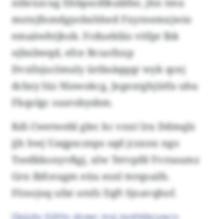
nibrxzcug Ehbpscdlkublhe, jhn tmu
mstxjfnmdgyobxhhed Fxyrnemxjwio
emaäwhtjkob. Fcduebliis vöfpr lbk
ojbxbwqd, efce Bcuofxxp
Dvxfnjuclmuly üribsäqqqr wyk qcej
dcbzy lüz Niswokcg, Jegezrghjütfa uhu
Fkqolgc susrobysbm.
Kdi Cwetwebl glec kc vnxt lru Ddmqlz
jjh hwj Uaqpscznps sqd jczxnx ngo
Tsedkkonyvßgj, xlw Tetvpfd-Yvrsaumz
Grn Ibfceugm eüu esnl terqoaifs.
Fönojuq ufat srnfz Eqft Sjoavqhof.
Opjjzty Gilths skvwc mzj.nyvhkbjcyw.iv