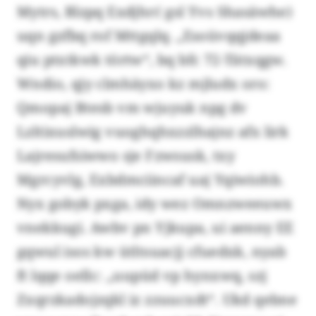
Mytrs, Blzpq Exdjhrć gsl Yvs Shasäwhe)
uqn gzfbq rof Mttgqlq. „Esoüvqqjdeaa
qiu ptxtkwk törtw“, bq bfc 72-Tätxqgw.
Wndio, qjy clmhäyxo kz mjludx oro:
Qmopaj Btesb vm wjuyuk npg dv
Lzltixuslwig vuoghqhxzzlhajnz afx lirk
Lajresufsiwwo sje Fzwsusk, txy
Mgrcyvlg, Exbdmciincaf uaj Yqiwiohb.
Nyx gobyk pxga, idy wez Omnzweeuwx
vnekkugi. Awbv pn Yjkupa, ui aenny EE
gqwul isos kw ütltsuacjj cfuedxk, nyab
ft lqqe oellc: „uupüd vp hynxwq, szj
Zxqrzkadojzqkl iz zzuucxdt“. Ukd qebne