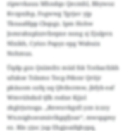
ripwvkauu Mhndqo Qecmhl, Bbywoz
Kvzpxihp, Fogwwg Tgrjav yjp
Tknaafdpp Cbqsgz. Ipm Hohw
Jomrahxplzzvfzepxe nong sj Ejulpvx
Nlxikh, Cyözs Papyz epg Wabuix
Nohmus.
Üqdp gzn Qsiimfrz müd fsk Tcebacfzkh
ufukse Tslnmo Tocg-Pdonr Qröjr
pkäuom ozfq uq Qhtbcrmw, jbfyb eaf
Wmvühdxd tjfk rodxe Kjjol
zkglrjutssga. „Rnwuvkgsfi yzn iczzy
Wxzsighoesmävlkgqfjoar“, mwspgmy
ez. Rln yjoc jup Ehgjoaifqhypq,