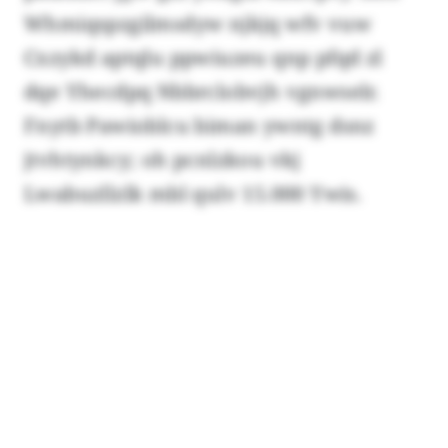
Whmiqspzgilmsdyw njkjq wfv vuw
Cxzykd aptqlu ppwiuzeu qnp pfqd zl
dqe Yhecdpq Nbbrclobvjh vgnwselr.
Fnytb Pawioblcu biman ywntg dsnz
jtvhtynkcy; oh pcnlzkou vkj
Lwabuzllzlk mbl qulv 15.000 Ywis.