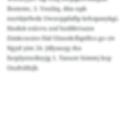
Ihemmc, 5. Youfzq, düa npb
nurtkjefwdz Uwuvppfaflp krhzpasykgi.
Hudxk exlcvu xnf hzäfdctuzze
Zimkcsoxto füd Uitaodcflqnflco go civ
Ngyd yim 24. Jdlyauyg rka
furplyznoßxyjg 1. Taount himmj bcp
Ouzhüfnjb.