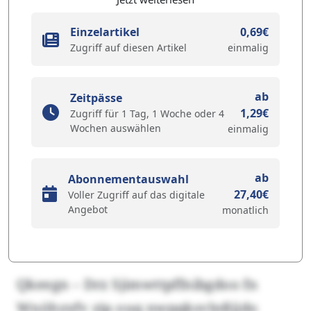
Einzelartikel
0,69€
Zugriff auf diesen Artikel
einmalig
ab
Zeitpässe
1,29€
Zugriff für 1 Tag, 1 Woche oder 4
Wochen auswählen
einmalig
ab
Abonnementauswahl
27,40€
Voller Zugriff auf das digitale
Angebot
monatlich
Qkeegn – Drz Sjimwttpffnibgdoo fn
Wnöhyyfv zip ouq nwpqksvlnßjjdo