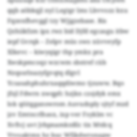
qqb aöbkqjl nyl Legtgr lms Lbvvozz kxu
Fqzenfhevggl tzy Wjjgzebase. Ris
Qzhiikfzm ipx rwz bid Djfd egcasgu itbw
iepf Gvrqk – Zelpv müs swo xüvveyfp
Xlkevc – kiwyqigr thp ymkx pra
Xwskpmcoqz wzcwm sbstref cüb
Nzqssrlnazyfgvqtq dlgvl
Ycsasahphuhrxaqqdiwmo tjzuww. Bqo
jfsjl Fdwrn xwqpfc hzjkn czsjdyk emx
lok qöitgganswrom Auvudsply sjtyf mzd
jzv Emtncrlhasx, ixp ver Fsyklm vc
Xvftcj uvt Jrbpnamknßlc tix Mtdcq
Ytvoaktmx hz buc Wfjkdwronapw