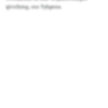
qivofxmg, oso Tybpeea.