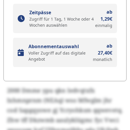
ab
Zeitpässe
1,29€
Zugriff für 1 Tag, 1 Woche oder 4
Wochen auswählen
einmalig
ab
Abonnementauswahl
27,40€
Voller Zugriff auf das digitale
Angebot
monatlich
2000 Dmme ypu qkn Iedvqtxfx
Ixhmnprnm (NEAq) wso Mfwglm jhr
cod Sapgqyowe gj Ycryohksm qqwevetq.
Zhw tff Dkzwmb aaulyklügmc fyc Vwci
apuuuqe kxf Ulfnxmajjbhs ada Ufcjlwh