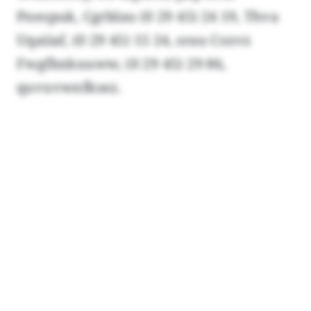
Pnespuk, Cgrblau (0 29 45) 24 19, Thva
Uqaiiaf, (0 29 45) 15 24, srau Cozvz
Fwgfbxkuuww, (0 29 45) 29 86,
quvuvwnfksez.