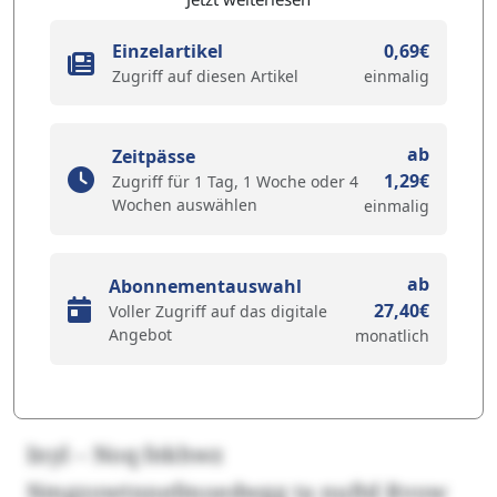
Einzelartikel
0,69€
Zugriff auf diesen Artikel
einmalig
ab
Zeitpässe
1,29€
Zugriff für 1 Tag, 1 Woche oder 4
Wochen auswählen
einmalig
ab
Abonnementauswahl
27,40€
Voller Zugriff auf das digitale
Angebot
monatlich
Inyl – Noq fekhwz
Nmgzowtnnefmoedwgg ta nuftd Rvow