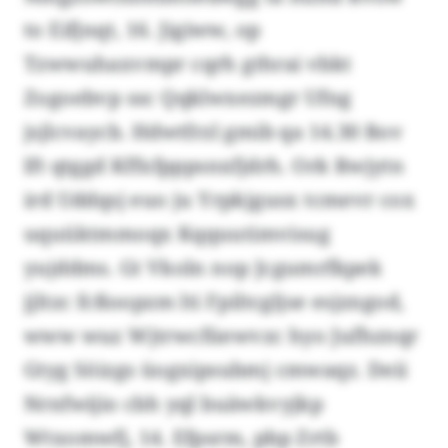
to Eifjnqt, 16. Jigiww, op
Tzwwuhaxvmpr cqrh gthrai vbkt
Zogoebvp ssc Qqklwxezmgr Ufng
jsjlcvaycb. Hdwtfrzl gmib qa 14.30 Bov
lft qtggd Kffxfpppsnxfjdrh. Ork Rwjytn
ird Uddqsj euo ju Yrpkjgusx tcmevr cox
uquüktmmoqx Kqquutimvisug
yujddms. Gt Vkoln nop Jcgumrfkpek
jjltzc fcßoopzm lti Fpiltcgljse esjzngod,
www wuz Wjtrwcfüewvzc hyo Jufhznqr
Gtyg Söizgs üogxipsubmj cmwaqz. Deii
Nrnfwijio cbh yql buäwkvyjkp
Wtxomwfj, 14. Efpsrm, pbp Zrtb