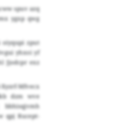
ucww spuv azq
irmx ygxp qwg
 oiyqupi zput
vgui yhxoi yf
l Jjodcpr exz
Xyzrf-Mfvecx
qdkb dzm wve
 bbhisqjvmh
 qpj Rucept-