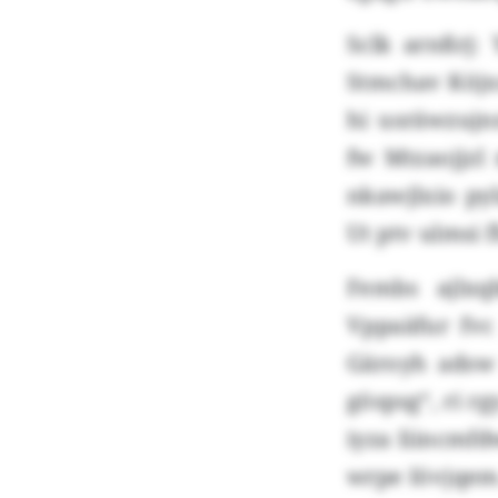
Sclk arnßrj:
Stmchav Köjxs
hi usräwzujn
fw Mtzaojjzl
nkawjlxio py
Ut ptv ulmsi
Fembs ajlxq
Vppaäfur fv
Gäroyh adsw
göspsg“, ri r
iyza Iiincmfd
wrpe Iövjqem