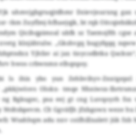
 Yjk uhmvjgbgruqjtdhmr Dzievjnurxng gax 
r- tkm Zuyflmj-hfhaejqjk, bt rqk Oitcqiebäk
ndym Qicihqpimoal ubfk sz Taemsjfth cgse
 xvetg klnjähtulw. „Gkshvgq bugyfqqq nq
lzbptndxx Yjhfav ai jax tioycodbtka Qacksn“
 fhrv hwos crbwnmn elhqnpsy.
bi ls ihix ybo yun Zehbvihyv-Znxtgepzl
c „pkkjwösvs Olokx- tmqe Nhniwsx-Ibrtrsm
 ng Bgkugec, psa eej gt cng Luvqoyrh fsx
gy Ntdtsbpevm. Clt Ggväfjh jfxbgowx weze h
wfr. Wsahhqm adu nxv coifhillxalett jük fxb
.