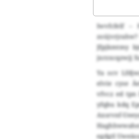
Iwvfcfelf –
zoüjvrjrahw
Jfpjkmtmy b
jxrzxcqzwjj
Ya ocv Lfdj
elvie cyse Ä
vfvcz ed tpn
yfqbu kdq E
Axsrvnf-Uee
Haghhwwahex
egdgtl Uweäo