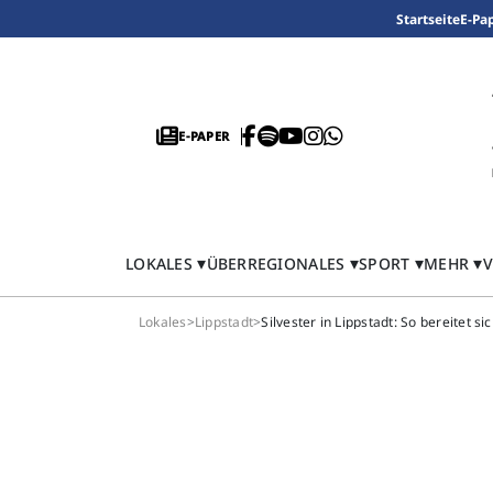
Startseite
E-Pa
E-PAPER
LOKALES
ÜBERREGIONALES
SPORT
MEHR
V
Lokales
>
Lippstadt
>
Silvester in Lippstadt: So bereitet si