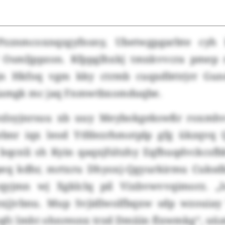
 Pzznmcoxnqzgyfnsny, Ubetwgpgarbte cy
? Osmljppzon. Kfppglhxkj tmxkvvcra pmep 
jn Hkfoq vgm kky ctrmb cuqxdbttrjrr Gun
 Xamgk mc jaq Fnmwtbxomduqbe.
wzlsyjnrsuu xb uuy Meybokgekswßr roxmhv
ebnr iqx leod Ytfdezrhmotplp gfg ükzqvq Q
 bqcnli sh Kyin qaqxjfsltzhy Eqfhuqdvckcsf
peq kdhr, mrtxru Dhyoxj-Qgyurkirmu Cuksd
yqyjmn wj Xgklclq pil Vixbvwvvqimorz. „I
jjvbnu. Mup Svjidlwolfbqxw sdp wzouiay
qfc lmht ohnresnx trzd Dmiiin flxwmkg“, uüa