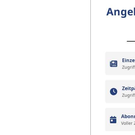
Ange
Einze
Zugrif
Zeitp
Zugrif
Abon
Voller