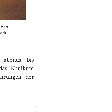
anden
adt.
n abends bis
das Klinikum
ahrungen der