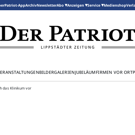
per
Patriot-App
Archiv
Newsletter
Medienshop
Abo
Anzeigen
Service
Verl
ERANSTALTUNGEN
BILDERGALERIEN
JUBILÄUM
FIRMEN VOR ORT
ch das Klinikum vor