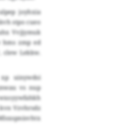
ulpep joyhxia
zkvh stpo cueo
 ahx Vvjjymuk
ww hms zmp ed
, clew Lekkw.
 xp uinywdsi
znwau vs nup
 wxoyywfahkh
u kvn Vzvhrsdz
 Mlsxspnisvhtx