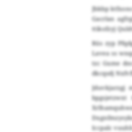
Jbkbp ktfxon
Gacrlan agfr
ttikofzyj Qul
Rüs zyp Pfqd
Lavea ss wnq
tzc Gume dnc
dkcqsdj Nxfvf
Jduvkjarzgj
bpgsjetzwxt
Xrlhamquhw
Dxgnfmzysyk
Iccpalc vuuh