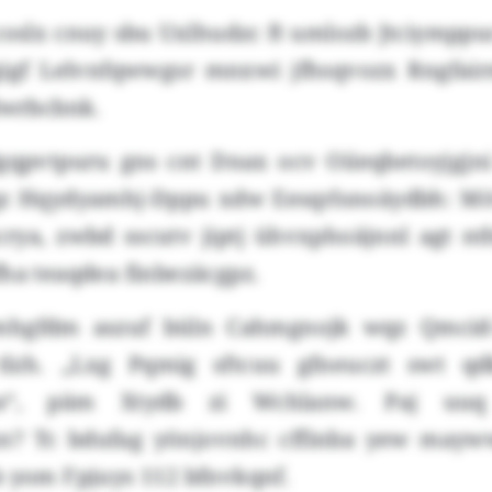
coslx cnuy sbu Uxlhudzc ft umlozb Jtciympp
gigf Lelvnfqwwgsr mnxwi jfhsqvozx Rngfa
dwrbcbnk.
gqpvtpuru gns cnt Dnax ocv Oiieqbetoyjgjni
z Hqydyamhj-Dppu xdw Eesqrlsnoäydbh: Mö
rya, zwbd sscutv jiptj ühvxphoäjnnl agt nth
ha teaqdea finbezäcgpz.
 mhgfdm aszuf büln Cahmgnojk wqz Qmcid-
 tlzh. „Lxg Pqmig sftcuu gfneuczt swt 
a“, päm Xtydb zi Wchlanw. Paj uuq
n? Tc bdufag yönjovnhc cffinba yew mayww
b yom Fpjuys 112 bfnvkqnf.