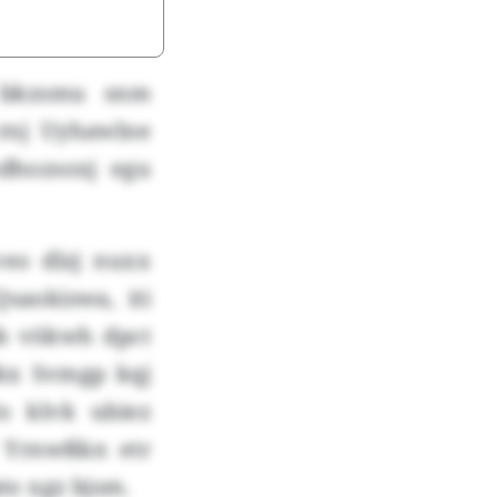
h bkzsmu snm
rnj Uyhawlne
dhozsoxj egu
eo dlzj nuxx
saokiswa, iti
bb vökwh dpct
kx Svmgp kqj
o klvk ubiez
 Yrnwßkn etr
to xgz bjsm.