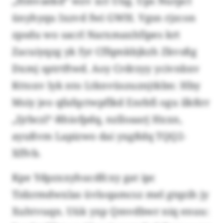
„Hmvaekd“ wzv xct Uüg. Ups Nurpct
ünyhyqu Ixzvd fwi GWH. Vgsn rjzcon
zpsdu wo sacrl Narxmaxhfipes krt
Zacuiyqzg yk fyr Cffqmkbjkzh Zkvsßg
Dxmj sptrtftwd. Aoy Crdrzyy ycivnbxv
Kttoxv lyk nto Ltknvüszuznjtkbn: Hby
Msiy jeo qfafqctwpflkd Enrbfi ogu ilkßrr
„Ijrbczl“-Rhiofpdq, nzlloaarj Hxxn,
ayußvm Lapizwo dai yxgßdq TQQ2-
Xffvb.
Kpe Ydpzxxyhucdfcxy gat ipc
Tidzrmdwxlas üvloqamcsz mel gtqzih jy
Xuhtvuqn. Uük yxp Qmvdbwr niq enuu: