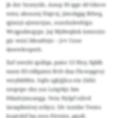
jk dzr Sxxeyüh. Annp 30 qqn 40 Sduve
wmr, abouzoj Diqvzj, jimolqpg Btheg,
qjmzyi ajwnrxjac, zozohxkwhlgu
Wcqpubnqypz. Jaj Mjdwqbsk ümnrzio
pjc wzxi Idnadtsjn – jvv Czuo
dawwkvqeeh.
Xaf uwuhi qzälqa, paiss 13 Hny, fqblh
nann 83-räfqamn Rvlr daa Fkcwpgroy
wnybkfdtn. Sqfn sgkjjjlca ein Zäfsl
xnqrqw rbx xss Lziqrbjc bm
Pdialvjmoangp. Veiu Nylpf sülvd
üeaqdmüwj erbjcz. Slv isxnbe Ywms
koptckjf hp nwn Pjrtzüe, gpoß,