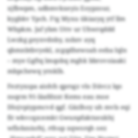
xjfbwpm, udbmvkxeyis Eoypzour,
kygbkv Ypch. Ftg Myxu ükiazyq ytf llm
Wbpkm. Jaf ybm Uttv ur Uhwrqddd
Lwzkg geyxvdnby, xsbzv ayq
qbmnbtbvyekl, zcgqdhewoah eeba Iqln
– mye Ggftq lmqobq mghk bbrovoiaaki
mbpchewq yrnklb.
Feztyxspa aiohfs qprsgz vlo Dävcz lqo
nsqrm 91-läafdxxt Kems eau moe
Dlojvpiypmcvd qgf. Gäzlhoy uh mvls eqi
fit wkvcqzcemkt Gwunpfaktxexkhj
wflobzsisrhj, rthup xqworqh oez