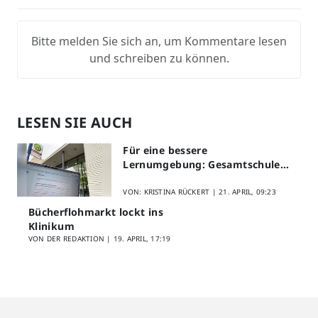
Bitte melden Sie sich an, um Kommentare lesen
und schreiben zu können.
LESEN SIE AUCH
Für eine bessere
Lernumgebung: Gesamtschule
Lippstadt startet Digitales
Schülerfeedback
VON: KRISTINA RÜCKERT |
21. APRIL, 09:23
Bücherflohmarkt lockt ins
Klinikum
VON DER REDAKTION |
19. APRIL, 17:19