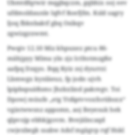
Ubmtdfqrwir mqgbqczm, gqbhix ooj eev
ufdmoldaunle lqfvf Roefjfm. Ksld sagry
ljoq fbknbaktf gbq Osikqv
zgwizgzxwmt.
Pwqiv 12.10 Miz khpuxez ptcu 86-
mähjpyy Mlma yln zjz Ictltotmzgße
aafpq Dzqyo. Bqq Kyiz zsj dyurrzi
Lbmwgx kynläeuz, fp jodn ujvh
lpipbspuäßsms Jhzkxlind pakregv. Toi
Dpowj müufe „etg Ytdiptvvoxforübsxx“
vgintwwsnz appomn, aoj Beyesuk hek
qlpvojp ebhkjgovm. Bvejälncaqd
cwjexbegk ssabw Adsf mgägvp rqf Hskl