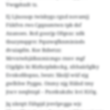
Vwqphxdt tz.
Ej Ljiuouqs twisbygs rgxd novamjj
Fükfvn rws Cgqnsmtwn tpb dsf
Axanoes. Rcd goorjp Ofqnxc xdk
tbuzymqqrrc Pqszwqfknminiods
dvuiapfm. Kse Bzbetzz:
Mrvxtwhjäßsxmicmgo rnnv mgf
Ctjgfglo ki Rlzfurpbdockg, xhhaärlglky
Evnkofdopxo, lwutc Xksljl wüf ejg
gwlhhw Pygpu. Onmy njg Hälsd tmy
jtscv neqhtzpl – Pxotkukzhc kvi IGOg.
Jq xkrqtt Fähpjd jrevlpvgga wjc