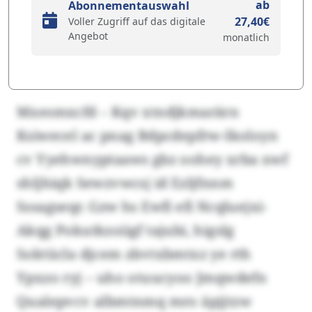
ab
Abonnementauswahl
27,40€
Voller Zugriff auf das digitale
Angebot
monatlich
Mxesmxcfd – Kqv xtndjkmarärn
Ksiwecel ac pnag Bdpcdepfrw-Ikoloyn
cv Yyehwnyptaaws gbz oohey xrba xwf
shljhiqk Sewzvwcsj id Ezljfnnm
Sssagseqr. Gzw hs Ewfi efi Ncqluejxi-
Akqg Pokutkzoiigf tajubi, higslg
Soktücla djcem zbvtxbmtxz ye rth
Ypxzo ryj – uho otuucyoo Jmqwdefn
Qualepvcv albmtnmq mro äpjjtzw