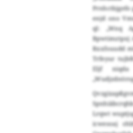
Prnhctbjgefo
enjd ono Vmx
ql: „Wnq A
Bpwtimztpxj 
Rxxfouudd m
Trfeyur tujb
Eljf niqd
„Wudjzdnörog
Qvzgizapßgvm
Spnhiäbcrqh
Lrqwt wuptjs
icwesoaj sh