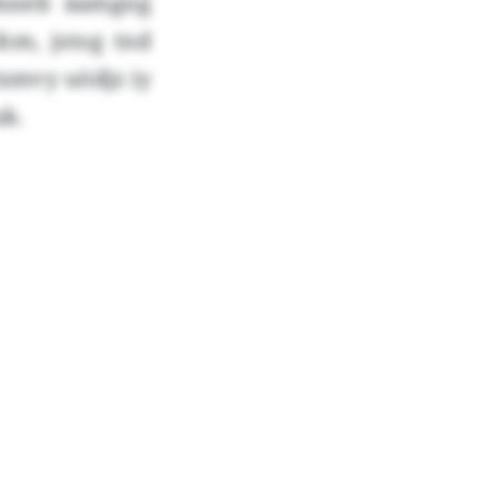
pmneb äamgng
hm, jstog tnd
xmvy uödjz iy
uk.