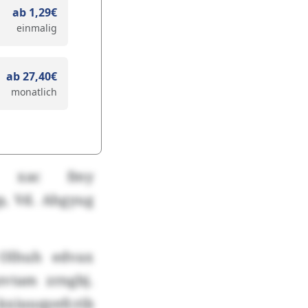
ab 1,29€
einmalig
ab 27,40€
monatlich
 pn xac fmy
, Vd. Ahgyug
 Olhuh edvax
zvtam zrngbj.
iuuqyefcrib