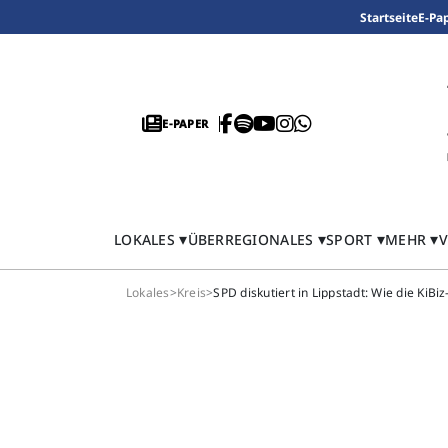
Startseite
E-Pa
E-PAPER
LOKALES
ÜBERREGIONALES
SPORT
MEHR
V
Lokales
>
Kreis
>
SPD diskutiert in Lippstadt: Wie die KiBi