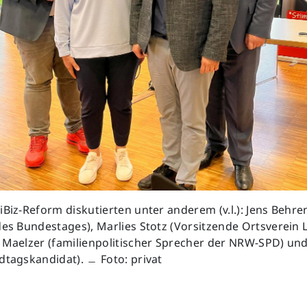
iBiz-Reform diskutierten unter anderem (v.l.): Jens Behre
des Bundestages), Marlies Stotz (Vorsitzende Ortsverein L
 Maelzer (familienpolitischer Sprecher der NRW-SPD) un
dtagskandidat). ﹘ Foto: privat