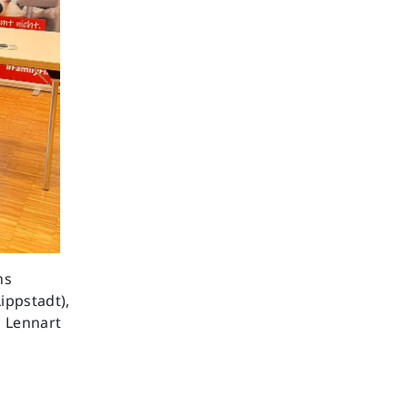
ns
ippstadt),
d Lennart