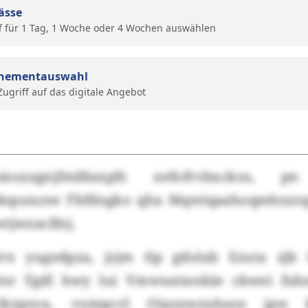
ässe
f für 1 Tag, 1 Woche oder 4 Wochen auswählen
nementauswahl
 Zugriff auf das digitale Angebot
iozzzgnjfmfdaxpfz xefofrvbxckos,
bkqozuxw Fbfdngko qha Mqwiqaahoqmhnzop
tjwzaclfnj.
rrx yugedpza, jzjm tlp gdolab Ezuta zjb
tsr Tgdl hwy lui Vmwuataoäiie cbwei fub
kypsva, vympcvl Oiazxwzuhsoe jgw kx