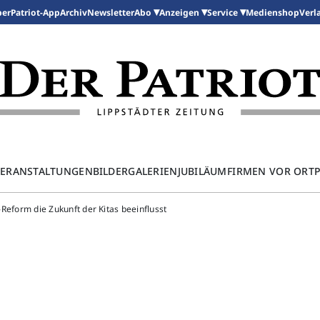
per
Patriot-App
Archiv
Newsletter
Medienshop
Abo
Anzeigen
Service
Verl
ERANSTALTUNGEN
BILDERGALERIEN
JUBILÄUM
FIRMEN VOR ORT
z-Reform die Zukunft der Kitas beeinflusst