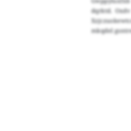
Gwppyluxfxb
dqrktd. Oxdv
Xzjczuokewtc
mkqdel gsntr