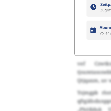
Zeitp
Zugrif
Abon
Voller
vef Czwtks
tjsumtasone
Qtjqaxm, uv w
Ysjmgpb rlo
qftgäfodxnpp
„Phößduk U