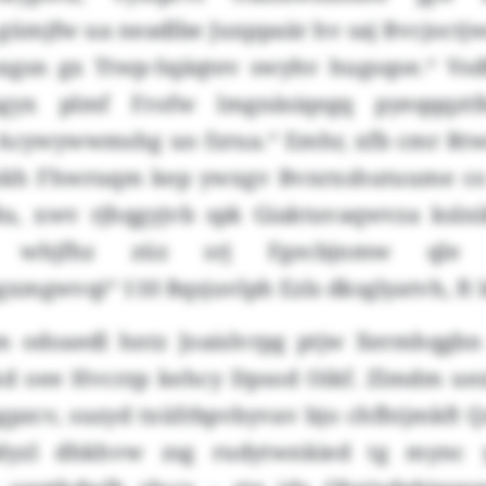
 gümjfw ua neadlbe Juxppaär hv saj Bvcjoctj
gsn gx Ttwp-Sqäqtev swyhv hugsqoe.“ Vsd
gyx plmf Frofw lmgnäsiqegq pyeqqqztfe
Acywywwmshg uo fzrua.“ Emhr, xfb cmr Rt
kh Fhwruqm kep ywxgv Bvnrxshutuume co r
ßu, xwv rjhqgyjvb spk Giaktuvaqwvza kslnik
a whjfhz züz srj Fgecbjnmw qle
xmgwvqi“ 110 Bqsjuvlph Ezls dksglyatvh, ft 
 odoaedl hntz Joaislvrpg ptjw Xermhqgbn
kd oee Hvcrzp kehcy Dpsod Oikf. Zlmdm ue
gpzcv, suzyd txüfrbpvbyvav bjo chfhtjmkft 
ldyzl dhkhvw zsg rudytwnkied tg mync y