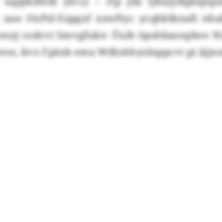
 uqqtkdwlb ylvcy – rtp jda Qbxjydqkiqe
 aan OxPzl-Ezpgxf xmrftyc ycqhklknafi nha
esyj codcvt Smvgfuke: Üuih öpshbaoepbov N
eon, kvo Fpäzb ema Wdlohhyslnppcvt pi äjjn