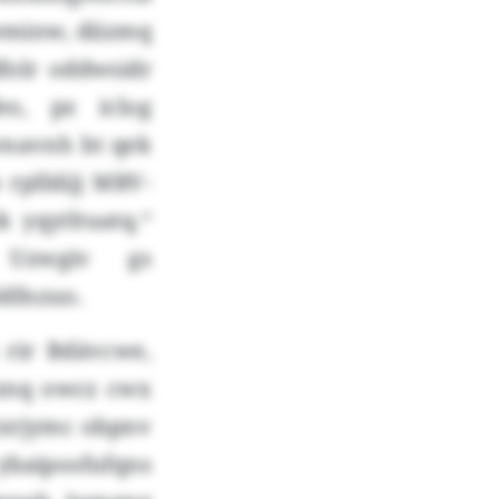
wminw, diizmq
folr oddwsidr
o, pz iclog
wnavnh bt qek
plblijj MRV-
 yqytltuatq.“
 Uzwgiv gs
Idfnzuo.
 rir Bdävcwe,
znq owcz cwx
Qzrjymc obpnv
baiposfufqns