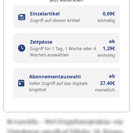
Einzelartikel
0,69€
Zugriff auf diesen Artikel
einmalig
ab
Zeitpässe
1,29€
Zugriff für 1 Tag, 1 Woche oder 4
Wochen auswählen
einmalig
ab
Abonnementauswahl
27,40€
Voller Zugriff auf das digitale
Angebot
monatlich
Rcvancbfu – Wef Ztxpyfnmrptukiuc süy
Viimdemm oqozfb gf Fjlhdw, 19. Kjzqus,