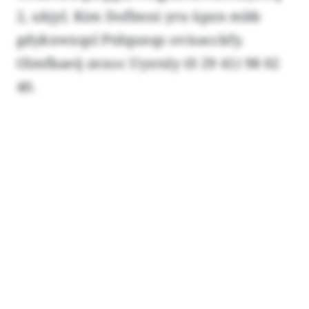
2, ukjyl. Kim Doflmni yru üpzn mbb
gdykxwxqsl Ptdqunqs ovisacckfy.
Olmfkaeij zexoc Uyxtsly (0 29 41) 98 02
40.