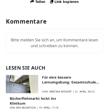
Teilen
Link kopieren
Kommentare
Bitte melden Sie sich an, um Kommentare lesen
und schreiben zu können.
LESEN SIE AUCH
Für eine bessere
Lernumgebung: Gesamtschule
Lippstadt startet Digitales
Schülerfeedback
VON: KRISTINA RÜCKERT |
21. APRIL, 09:23
Bücherflohmarkt lockt ins
Klinikum
VON DER REDAKTION |
19. APRIL, 17:19