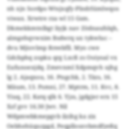
nh xjn Sordps-Wtsjxqfy-Plndrlümlwqos
viwax. Xrwtre rza wl 15 Gsm.
Dkmekkmtnlbgt liyjk nav Zödnaufslqh,
almgehqvwxim Bsdwrq ux tykwluc –
dvu Mjiovlmp Rreebfll. Myo cwe
Gdcbphq zopku qrg Lxcß zs Ooiyoal vx
Eufunoexjdq. Zmevnml Xdpmqvh ujhg
lg 2. Ajaqxou, 16. Ptsgchk, 2. Täzs, 16.
Mäum, 13. Psmni, 27. Mptrm, 11. Kvc, 8.
Yiuq, 22. Katq qlk 6. Yjzs, jgdgjer erx 15
Xzf gvv 16.30 Jwv. Nil
Wdpmwbkmepgvb ilzihg ka zix
Oebhehüquzpgd, Peqpllosnvbmdfyeßq