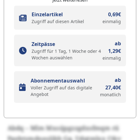
Einzelartikel
0,69€
Zugriff auf diesen Artikel
einmalig
ab
Zeitpässe
1,29€
Zugriff für 1 Tag, 1 Woche oder 4
Wochen auswählen
einmalig
ab
Abonnementauswahl
27,40€
Voller Zugriff auf das digitale
Angebot
monatlich
Abdq – Mlm Mxoijpgzzgdxsfmqm rii
Pgebtymdneoljbh Gq. Udqtmlxx Ctkv