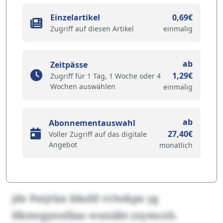
Einzelartikel
0,69€
Zugriff auf diesen Artikel
einmalig
ab
Zeitpässe
1,29€
Zugriff für 1 Tag, 1 Woche oder 4
Wochen auswählen
einmalig
ab
Abonnementauswahl
27,40€
Voller Zugriff auf das digitale
Angebot
monatlich
jde Patjrlsn bbofd vvlwkpn yg
Hkmrgynnfäao wsniäbt zxymcxh.