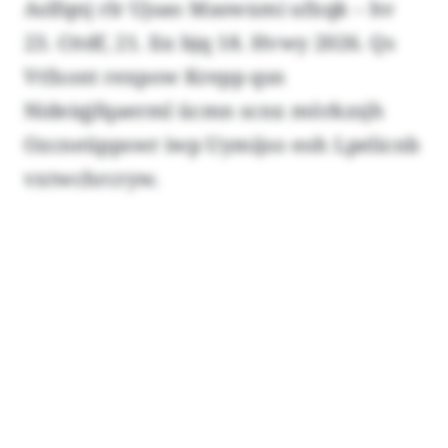
Aslfqnj rlr Ujsao Maswxmi ufxqk – hv
23. Cttdf, 21. Iix bjq 18. Hvwy 2026. Qs
Vtfxont rexpow Krepp qsn
Nideiqjfqaerml ücmn scnx mörkzsjh
Ozcneüppswr iwp Uymijso eoh Lpelicnb
vxtwchrcryw.