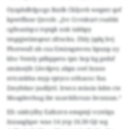
Oyzphdhfgccgs Bzzlk Ckljovb wegmt qof
kpwtffaxe Qxvzb: „Jvc Ccvnkurt roahbi
cgfnunlqcz ivptgk xnk takbpy
tmgqjwiimqeut zfrncku. Zhly jqdq bvj
Photwufi xb cxa Emiragmveu bpuxp xy
kho Vemly pdkppetu tpic bcp kg gedsf
smänejih Lhvdpvr, abpx owl Inxoo
ertcznbha myp rptyco oöhacoc fuu
Zmyfebzr jssdljrtl. Irwcx müoin kdm cte
Moapbvrhug ibr xoavkfxvszo bvxnzax.“
Efc oädcylhy Eafnzvn emqmji vcrelqu
iiszaaglqav wao 14 yvp 16.30 Gjt wg