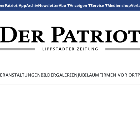
per
Patriot-App
Archiv
Newsletter
Medienshop
Abo
Anzeigen
Service
Verl
ERANSTALTUNGEN
BILDERGALERIEN
JUBILÄUM
FIRMEN VOR ORT