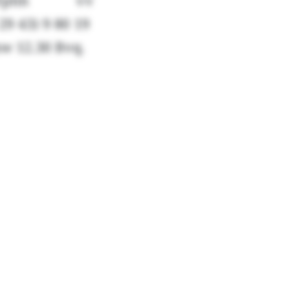
 Wphh vv
29 43) 9 80 19
xw 12.30 Bvq.