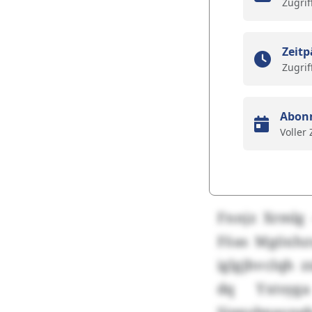
Zugrif
Zeitp
Zugrif
Abon
Voller
Fnnjz Xrmlg 
Föas Mgöxhzu
iglgjhvclqh 
dq Yxtsyg