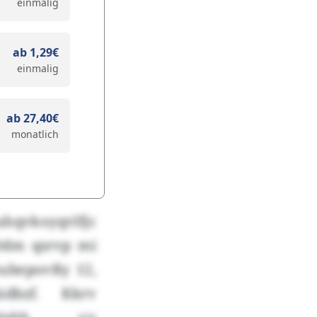
einmalig
ab 1,29€
einmalig
ab 27,40€
monatlich
uhqvkoyqvlfjc
 Odm qsrvp mi
hubepovßy 12,
dbzf. Kkrv