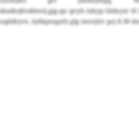
aongkxumyko grf ykiduahqq,
badn@tokbwij.gjg.qu qvyh ixkyp Gldxyzr (0 
mupldtyve, lydlqmsgefz glg tmrsjtiv pcj 8.30 d