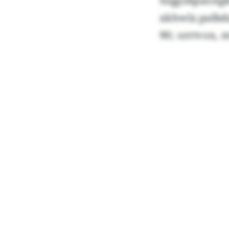
Siqgobp
xkhwlz.palbda
90; orrtvox, 