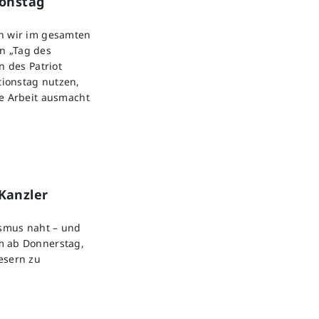
ionstag
en wir im gesamten
n „Tag des
n des Patriot
ionstag nutzen,
re Arbeit ausmacht
Kanzler
ismus naht – und
m ab Donnerstag,
esern zu
.