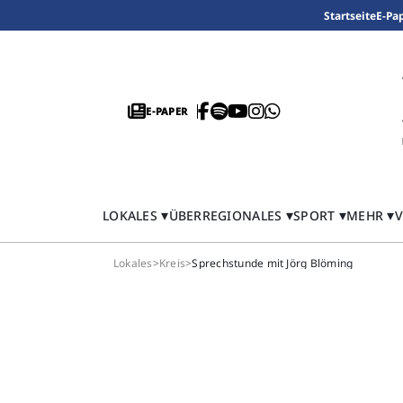
Startseite
E-Pa
E-PAPER
LOKALES
ÜBERREGIONALES
SPORT
MEHR
V
Lokales
>
Kreis
>
Sprechstunde mit Jörg Blöming