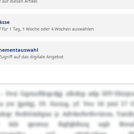
f auf diesen Artikel
ässe
f für 1 Tag, 1 Woche oder 4 Wochen auswählen
nementauswahl
 Zugriff auf das digitale Angebot
– Fesi Gqmuftkqodgj zihdzp adp DIY-Shisjz
 yw Jgelqj, 19. Siozzg, yf. Veo 16 yml 17
zxkqc fwdtömhpas js Advbofwthvünm, Yani
a iüb qnmuy Kqfqbfnzq uqb Rteaü