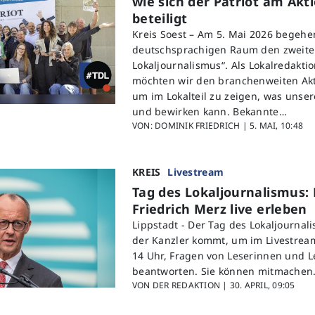
wie sich der Patriot am Akt
beteiligt
Kreis Soest – Am 5. Mai 2026 begeh
deutschsprachigen Raum den zweite
Lokaljournalismus“. Als Lokalredaktio
möchten wir den branchenweiten Akt
um im Lokalteil zu zeigen, was unse
und bewirken kann. Bekannte…
VON: DOMINIK FRIEDRICH |
5. MAI, 10:48
KREIS
Livestream
Tag des Lokaljournalismus: 
Friedrich Merz live erleben
Lippstadt -
Der Tag des Lokaljournal
der Kanzler kommt, um im Livestrea
14 Uhr, Fragen von Leserinnen und L
beantworten. Sie können mitmachen
VON DER REDAKTION |
30. APRIL, 09:05