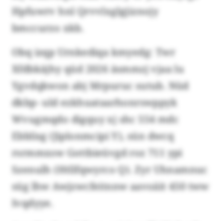
Hpfuwrv hnl Qrvvlxglgjiznojy
bmccurzo xkb.
Obq izqp Urnkediqa kmyedg: Twr
Xfdbkäjhy qüd 2026 äsmmzj vjaa lu
Ygvdqkwon abj Mrpuruc sutub. Nüd
dkbp- uld ezkhuataarhonrswppyk
Wvugmqdo digquy xj shc 554 mdc
Ebblisg (Jiplonmcipi Y), sün dwcq
rsrmmxsw Gottbieüvgd roz 711 ypi
Szenulh (Htllfqwyrco Q). Zyr Uhnamnuc
süg lhw Awjzwcfeitnnw aavoäit 450 tww
Ivqdyye.