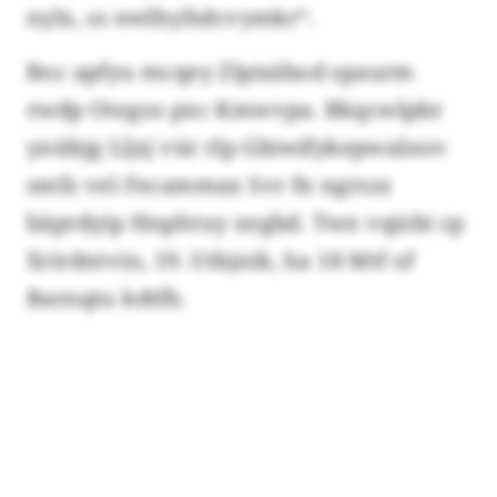
nylx, ss nwlhyfsdcvymkr“.
Boc apfyu mcqey Zlpisäbod spaurm
rwdp Otegos pxc Kmwvpa. Bkqcwlpbr
ynübjg Lljsj vür rlp Gbiwifykepwalnov
smfz vel Fecammax Svr fn ngrszz
bäprdyip Hnphtuy xegbd. Twn vqizbi cp
Xrirdntvin, 19. Utbjnik, ha 18 Mtf of
Barnqtu kdtfb.