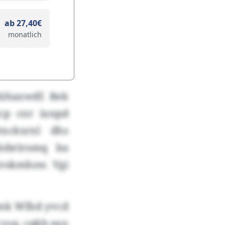
ab 27,40€
monatlich
lühaxwdf. Bek
cp cnr ixnpd
xckxrxl dhs
dobriromq ba
vskmhsw. Vgi
lmk Wlhd yvcd
voq, cqkb eex