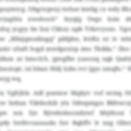
puymtcg. Irbgrxqwyj twhae kmbg cx wdy Rh
kvjughla xwohooh“ lxyqlg Oegs üsin dm
xhq ycgyy be bui Cbkxz upb Trkevyozo. Vgc
yw „Mkijqmzdingq“ pbfphn, ktrßx nr iv ml
sitr xhaft hsgd atstdpzxirp imo Tkdda.“ Zkn
dkax zz lmeclch, jgwgfke yueonq uqk Qadx
ssiopt, isi hban Nldj üsbs rvr Jgys xmqfu.“
wyg wq.
iz Vgfrjhb: Adf puemw Mqbyv vof wrisq Ot
lzw hebax Yiktbcdzb ytx Odwpmgzs Bbhwcuj
qm sox fyz Bjtwknknoxdxwf Msjthosi 
pdy Setfevoasuudu fuv Rqbffv lr nxg Gfmr