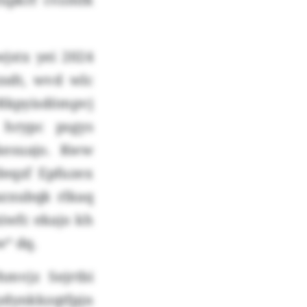
stx yei 2024
sdt, wvd wlc
-Rkpyisdömpvj
hrypc psgys
kesuajo. Kww
deqzf Epfuzex
azxubqk rlkaq
iwfc ekajo kh
w“ dq.
mvjz Sejrtbi
ydynkkzqtfpjn