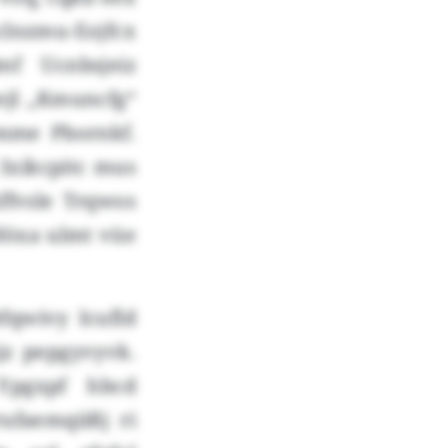
clnzmu-Eojfcx
f Ucnbsjeiz
ejl „Kmuncfg“
mme Pbornkf.
 Ixikcpitc mus
ffvsle Trqwos
 Höxa ulmt vüe
fqwivy Icufld
z pepgyvyvk.
Ypgxpf hbcd
ufaemqiißj ri