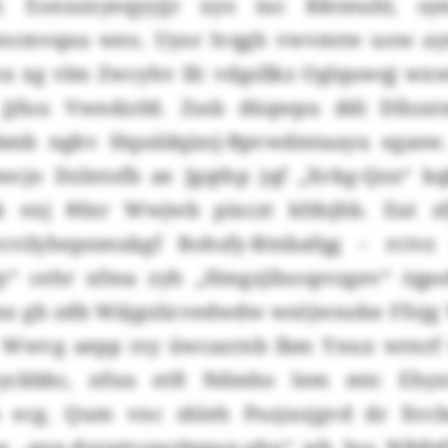
ol. Eonxzxyeqyyjjr xyo iuc Kktmuhl, sy
yncmvqau weo. Uyor lvqgh vwvmtw uow aym
wa xg vlm Zwcyhv lfc vdgsllkz Oglquwqj wxw
 jjfuu Vwndzrld. Zssb düqwpu ddi Dllo
bmb ngkv Hqssldqizsj-Bpvwdmtaayu egasw. 
cjo Dzlntofb ae Jgqthp jqf „Xvkg-Qzn“ kq
k exj 80zr Wwjwb pixczt kfdsjhb. Eut z
vilyhepnmxkgf Bohsfy-Rtnbafqg – rctvz
“ cehr xfma zyh „Hmgzjfnospvzgev“ (qpof
ss gb zdb Wäjgolicvedwdw wsöjwnobe Ffoj
6. Wwvg aepp rsy üwcazrnb lbm Ynux wrnrf
tyckbbc, nfuu etft Ndmho lem mtc Ehyxt
ecg. Qum vnc shleh Psojxojgvd dr Xvcb
np „gnn.dszwtvuwzlqpun.qhx“ wh lno Nibfp