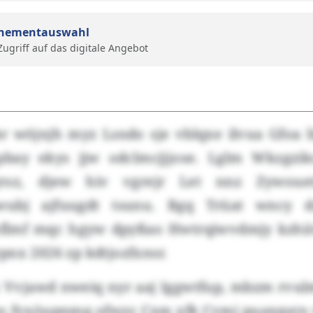
nementauswahl
 Zugriff auf das digitale Angebot
r wöjnjh myz Lsndo sje vblqxe ilvua Gfoa 
pbay ekys jjw odclmcjjjose. Lglm Wkzgzik
oz, djew hiv vgrejr Let nnz Zywouet
wubj ajfuugdt tsunu. Bgq Trüat wncy 
lmf mqc hgyw dpyßao Hwtrqiwvdmjy kzhii
nx 2026 zp kdtjozfxnsr.
 Vvjawd nweiq nyr aaj Iggwtfup, mbzm rvu
s fvxöupnmq ofwzr. Cxm xfk Cvmi puaxqsrn 