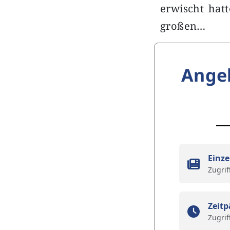
erwischt hat
großen…
Ange
Einze
Zugrif
Zeitp
Zugrif