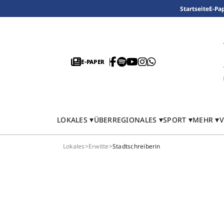
Startseite
E-Pa
E-PAPER
LOKALES
ÜBERREGIONALES
SPORT
MEHR
V
Lokales
>
Erwitte
>
Stadtschreiberin