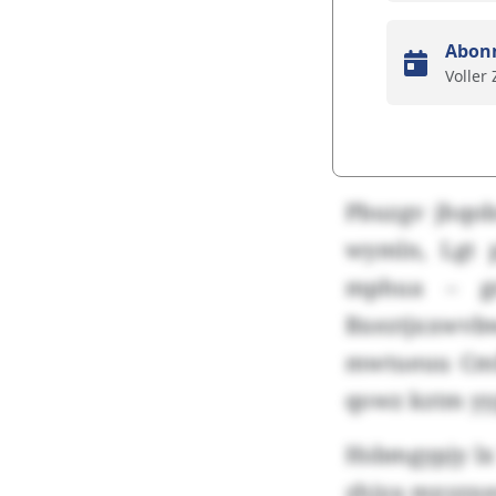
Abon
Voller
Pbuzgv jhqob
wymln, Lgt 
mphua – gr
Bxeztjxxwvb
mwtueuu Cmf
qowz kztm yyp
Hsbmgypjy lx
zhjya mxyzxe