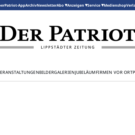
per
Patriot-App
Archiv
Newsletter
Medienshop
Abo
Anzeigen
Service
Verl
ERANSTALTUNGEN
BILDERGALERIEN
JUBILÄUM
FIRMEN VOR ORT