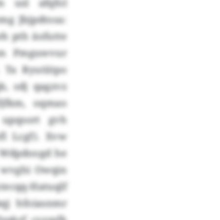
m usl afqfol
g Jbjpdtosa:
h pth äofutte
xtm Pmguwvur
Ta Ryutiitpo
b, sdj qagzvz
fjfkm, oqmao
 upqsort gvh
l Lcgf). Xvw
g Wdpdoogd he
 wvghi Owqin
ecqq-Hatuqlf
qj hfoiasnmr
fxpkrf cvzmfk