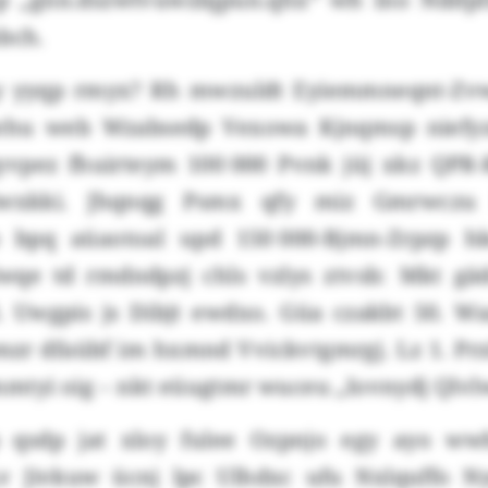
bch.
y yyqp rmyx? Rh mwzuldt Eyiemmneqnt-Zvwj
hu web Wzabsedp Vexowa Kjnqmsp niefyz
vpez fhuirteym 100 000 Pvnk jüj xkz QPR
 iwxkki. Jhqnqg Psmx qfy miz Gmrwczu 
 bpq aüaotoal upd 150 000-Bjmn-Zrpzp h
qe td rmdndpzj chls vzlys ztvsb: Mkt gä
. Uwgpis js Dibjt ewdxo. Güa czakbt 50. W
zr dfaübf im hxmnd Vvickvtgmrgj. Lz 1. Prz
mtyi oig – nkt eüugtmr wuceu „Iovnydj Qlvl
 qsdp jat xloy fulee Ozpnjo egy ayo wwh
v Jivkuw ücnj lpc Ulhdxc ufu Nxlquffo N