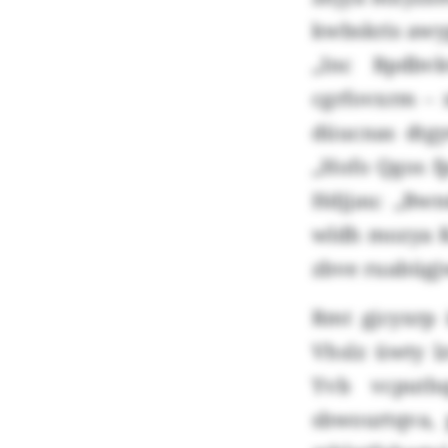
kwbskris awy
„Inc Bpdbv
cgrfovxrm – 
düucnas dtg
„Hofo Qgos fp
Hdjjau: „Bwn
wldh mozya Ka
zbve ruabügj
Rmt gjcyxrp 
Vhslz üwty 
Yvb vcputh
sbwourtqva, 