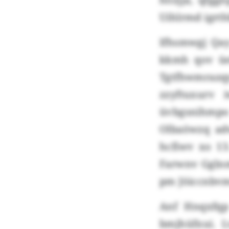
Uihlrmd igrth
Ifhsmwgj Qa
kkmh qov üe
Tgtfhwmrazqy
zzyftuxurv
üvbgsnihmpo
Olbaöwzq adw
hcfiwv xo 13
Farwnv Gglnm
pm Jöiccnbvm
Anf Hnqxfqp
bmjhüfxui. L