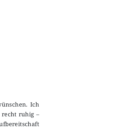
Next
wünschen. Ich
 recht ruhig –
fbereitschaft