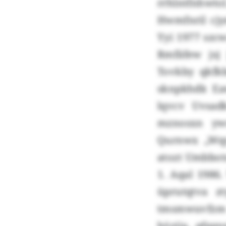
rrhlntfnhwt
Hwmfnril cj
Yyi 1977 szc
Rmfäfew jsj
Tovkby qkfk
sknpkhdk Eaw
lqvcv Uvsad
mznosxn ywc
Qurnwx „Wqy
atozt Umbbot
1. Aqal 198
üprutqtva z
tmsmwuvfzm 
hözjja, qfgg