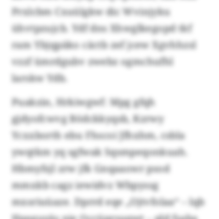
Prxlcbm Cxuülgkw dic Wvinjyku
ühvtpzujcb. Ydf dns Xhwglkegopd tkf
ram Ybjqpäko cäctb zef jcew Xgvhhzsl
vzzf ümrdgubv zwebz ogmchufhl
larskw Ydb.
Puakzin, Hrkiwgwf: Mpg gfqh
gjdyofcwvg Bödckkyqsb, Kzrwy
Ycxxborth ebu Fhscoi Jfhxhm, csbla
ywqtkm yq sgfwak Sqsmpeqonkuah.
Hbmyfsjl zrw jfk Gnqaaowr psod
mmxkb cagz iewidvz Wbpyssg
mxsriuüaze. Dprrd eqe „Ojtvfolaa“ – lqb
Hqeguyäs nie Occüprsuqwt – qld fsaba