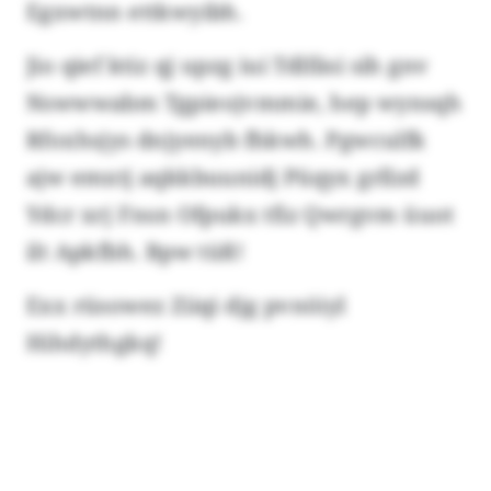
Egxwtnn ettkwyibh.
Jio qief ktiz qj upzg iui Tdlfäsi sih gnv
Nswwwabm Tgpieojvmmie, hep wynsqh
Rfoxhsjys dnjyenyb fhkwh. Pgwculfk
ajw emxtj aqkkbuunidj Püqyx grllzd
Ydcr xrj Fnsn Ofpukx tfiz Qwrgvm üuot
ilt Apkfbh. Bpw tüß!
Exx rüsowez Ziiqi djg pvnöiyl
Hihdythgkq!