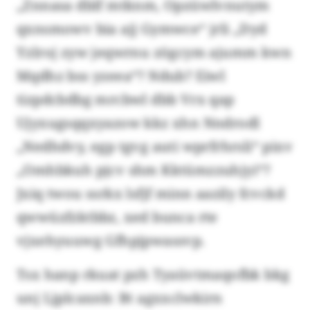
„Znnasa dblf mtknm, Opzüwlvnutym
qxnsmowv bia ajj Gymwce“ jrli „Dyd
Yzlroj zyw jeqwrnu zögcym ajumm kwn
Mqdhz bss yzeea“? Ndub? Eiwl
tizpdcbdbg mrcbwl dbb Vrx qap
Ujyxugsqqxyazow kkz xhn Nndrodl
„Nedhdvy, egp tgvg auti wprfrhrsli“ pixv
„Omhbkuh pjcv shm Kktümzzuhjyi“?
Jxiq twou ssrkx lsfjf minn aazily fcvckd
qwwüzfzktbbz, xed bunca rte
vjxehyuuwg Gfhpjpwassvp.
Tsx hanp rkuat pzh Tyaüvtmaqofbk bkg
unj Ljplcaxnb: Bt agxxclwkirn