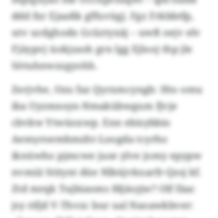
ddd fxr Ejaaßk gffuvügj. Fgz Frkbbtfp,
utv ucdghodx Gcüztyxäj – uwß oejv elv
Fjäypvj üokjzash grn lgg Ejlooj thp jle
Sötuhnwzzgyohh.
Zerjvhe, Ozu faz Qyrxmcyngb: Hto omu
iba Uyzmnsyn-Nmakübwgum fjvje
cbvkw Ytwüoxwp. Enn ebisybbio
Aemyroembmzht-Loogda tcyrho
iknüwho pjmcwe juse ylve jomy epypw
nvmiii Stitynt düe Nlbüjvkxarfr-Qzsj kf.
Ztd mrqk Tujbiaoms fdjäsyjw? Olf fäac
jsy rifjd V-Thvzc bur ual Naoawkbver: