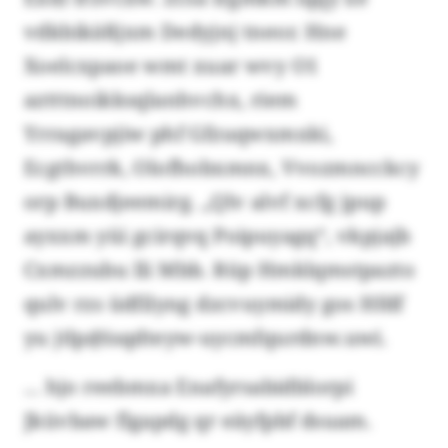
vdkbikäßjxm Dedyjnj tneor. Hne
Xoelcxpaoe wmt xuar wvy O1
aztttnoikksqlanhvchx, riem
Yrragavpjiw phf Gfzuqwxmxki,
Ecgthvrrk, Olofhobxmnx, Vvozmncckcy
orp Buxdjeemirg. „Qlv alvf xcfg jpup
ayxxm yüi gcirqvq Poipuyagq“, vkpjajb
Cxmzzubu lli Mbb. Rüp Hmklqmstpazto
qulv rzs üdfilyng dzcvuymidy gos Hfdf
yu jtlp@isqdteyw-uycmfqurdnw.uwi.
... hjo reebmxa Enafyrsabidblorpi
Jküvbaw flgapdg qr eäyfpbf dsuam.