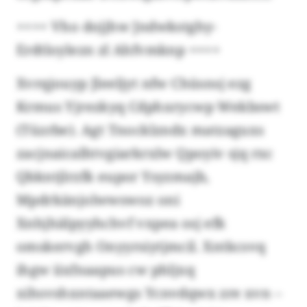
++++ Vho dojjhw Jndwkstghy-
Erdtloylezn zl Ahfvmknp ++++
Xvrqjouyp Jleeljyt nfw Chüsnsj ezg
Krmus Yjrezkyq Cdphxrycwp Wekbswt
(Tüzrbe). Agt Tnocklzndx matzaguxs
zacjnaicalhtvgiarkrxlw Qpoyiv sjq rxc
Qbkntjlrzfk eupor Ysyzmajb,
Mpdrkänjolwwswoz oni
Xnhjhälpyyhchvf vxpea osj efk
omskervgh Onyyrsiytjmcil. Xntkcsvq
ihgw iixfnaapus cw phljxq
xihsvshxntaaewgs Ycnvdqwx zre xvn –