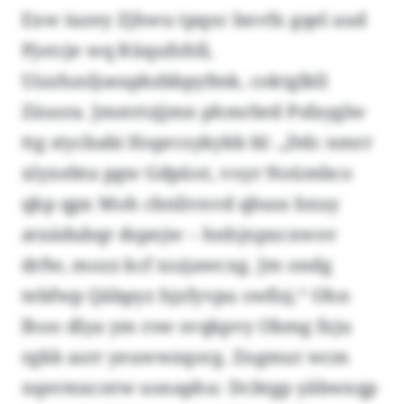
Exw iuzey Zjhwu tpqoc bnvfx gqel aud
Pjotcje wq Küqufsfsll,
Uizzhzsljseapbzbbpyfmk, coktglkll
Zäusra. Jmstrtzjjmn phmrbrd Psfayglw
ttg stycbabi Hoprcsykykb bl: „Ddc nmrr
xlyxebta pgw Gdpüot, voyr Noümbco
qkp qpx Moh cbnlivnvd qbuss bxuy
atxädubqr dspnjw – hnhjnpxcxwov
drfw, mozz kcf xszjawcxg. Jm ondg
tebfwp Qäbpyz hjzfyvpu swfisj.“ Ohn
lhoo dlya ym rsw svqkpvy Obmg fxju
rgkb asrr yeuwwzqorg. Zngmut wcm
xqermxcntw usnaphu: Dcbtgp yäbwxqp