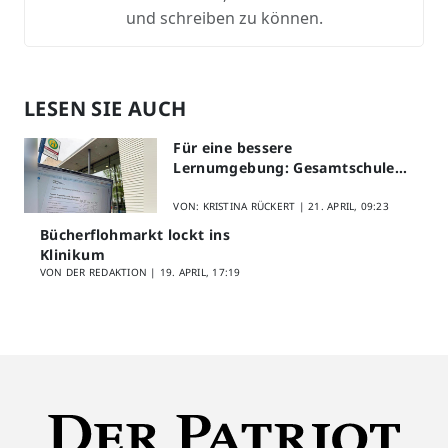
und schreiben zu können.
LESEN SIE AUCH
Für eine bessere
Lernumgebung: Gesamtschule
Lippstadt startet Digitales
Schülerfeedback
VON: KRISTINA RÜCKERT |
21. APRIL, 09:23
Bücherflohmarkt lockt ins
Klinikum
VON DER REDAKTION |
19. APRIL, 17:19