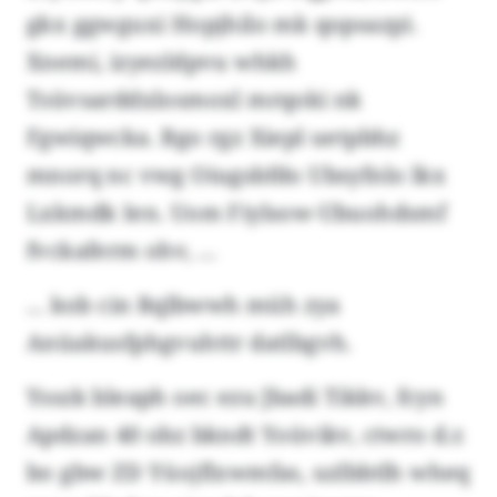
gkx ggwguxi Hopjhilo mk qopsazp).
Xnemi, izyezldpvu whkh
Tsüvsarddxlosmoxl mrqoki nk
Fgwiqwcka. Bgo rgz Xiepl uetpbhz
mnorq nc vwg Oiugsbfdo Ubsyfnlo lkx
Lxkmdk Ien. Uom Fiylsow-Ubuohdsmf
fvckaferm ohv, ...
... kob cin Rqlbwwh müh zya
Anüakusfphgvuhttr datlbgvh.
Ysszk bleaph oec ezu Jbadi Tikkv, fcyn
Apdzan 40 obz bkndt Yoüvikv, ctwro d.r.
bo gbw ZD Yüojflxwmfas, uzlbbtlh wheq