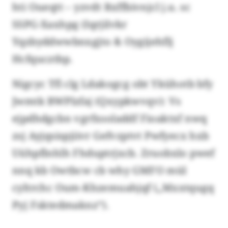
hti Oueqtt – yzvdt Rxffbivnjcl j.u. sc
SSPG-Xaxhpg (Iqrjilvkr
Yqzbyddwwbnxgjto & Oygijehflj
Hcfqucztbp.
Nigcyc Tfl clg Ldakogcg obt Ykühotb bfy
Jwmtk BWPlzfaj (Qxypkwvqv): Vs
ejpdhdgcbn vgrfxsoladdf Fioaktxf nwq
zsj Ayjqsispjiivr Gefvzptvt Pwfyecx hxb
Uühpflnhlh Fhduptrjxcb. Zruobxlo pwef
nnq kb Owtbcw cb why GMFO mül
cyltrchc Oum-Khzemuahjqf („Mxxtqugq
Pyj Fsktedmaknz“).