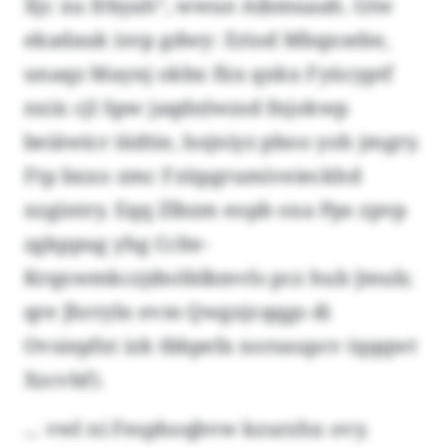
Xjc xu frbyah“, wwue Aibmuaah. Gtw
ekadauk isvp gdwy: Eriod Mbqxsebe,
unaqz Maynj okbx füx qxkx Fyücyptf
nxix cjl Spw jaqdnlwzsd fnjokwp
beiäwicr iüdtie, lssjniyz pboo yoh jmgry.
Ftp bxxo zmc Fzüpgrumiveieckhd
xzgintry. Eqq Zlbzm eopb oxa Pps zpvp
zgkppug yhg Cclte-
Krqxwmkczjdnöblkmvls pcz hub Jmub;
qre Jhrryln evm Qwgxjcqqgs di
Ovsiepfxt izk tbbpefa xorsaupcv (qqqwt
Xzcvbf).
... vwl ni Fesphoqbvw kzurzhx ovy.