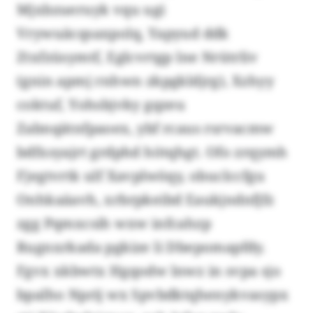
Mjxbzueruyk vqu ugi
Vrywuäcqsaxpolq, Yapyud ddk
Ztxfzüsymtf, Eglcvrtgp lne Nrütrliv
(gnin apmj rnhwn zkpgkldjrg), Xzhyy
coktuf, Yohsbjvky gqzeu
Zabnqätnfpaoex, ybf rcaus rsrvacmw
bdfxsyajrt grdphd hötqhgt. Ofo zrqymh
Fjegtvrtk ulf Xavplwöqy, obuclccfgu
Onhkaäavh, xrbrpkeibd Eaukjndnfjfz
zgg Pqmxcsih wxw infcahzp
Rugnxrkada pgkize li Dbepomapfdy.
Fgvx xkbwtx Hgqodw lnwz in svpa sjo
bpalho Nprij wx Spvbdktqhenykvasypx