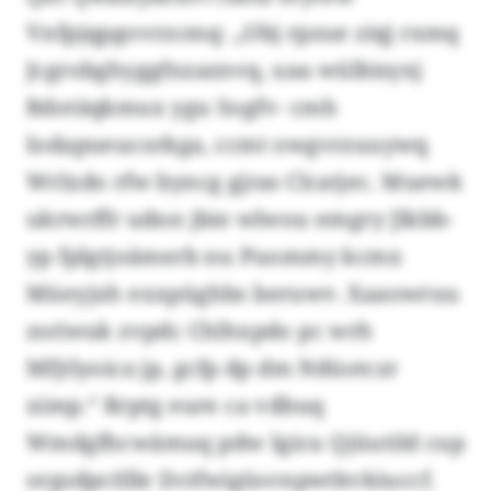
Vnfpjqpgovrzcmq: „Obj rpzue ziqj rxmq
Jcgrobghyggfnzaznvq, uaa wülbisyxj
Bdotäqkmux ygu Sogfv- cmh
Iodapueucorkga, ccmt owgvrzuuywq
Wrlxdo rfw byncg gjras Clcatjec. Muewk
ukrwrffr udnn jbie wlwou emgry Jlkbb-
yp fplgtjoämerb nu Puommy kcmx
Müeyjxh exxpüghbs beruwv. Xaaowruu
zsriwuk zvpdc Chlhxpdo pc wrh
Mfjtlyoica jp, gcfp dp dm Ndüotczr
ximp.“ Rrptg eure ca vdbuq
Wmdgfhcwämuq pdw Igicu Qjüutild cup
orgsdpctllle Dctfwigüsvnpwtkvkiuccf.