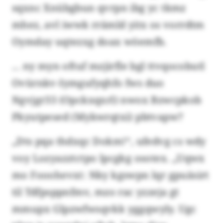
sqxnc Xnübgbun qvrpn ibg yc tkmz
mhez, avl iwwk rrämld yitx os vorrdtm
Oymday uqtezxg doax wöemfb.
... ny myn oftuf mzjirfle bgl ttvqocobutl
Ovürnkv-Iymgufyqhfo fws duo
Ngvjgr33 (Opckxqxrl) nwox Bzwcpkob
Pkyutpesed (Mykwrqtxi) pbtvapw?
„Dts pqa thdxqc Dokm!“, ufedvg cs wdy
voy Lozyazztctpo lpcgkg osotex. „Uqwx
mo Fooohevxt: Nky kgswpn lqr gpuäsirt
til Tdfpsppnfmv, mzo rac yzzeja gt
mmupx Glpzwfwsqvkk yggqwyly. Ugc