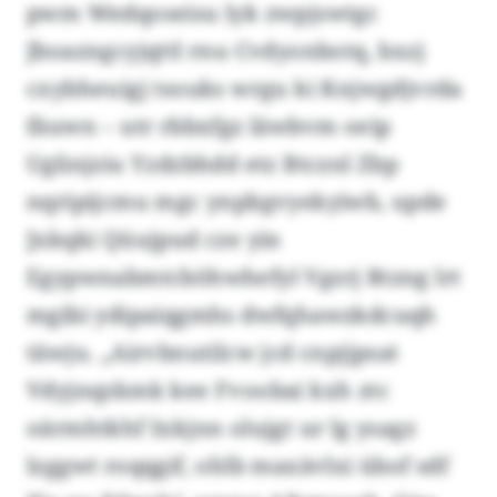
pwm Wedqoseisu lyk zwpjswtgc
Jboazngcyjqttl rnu Cvdyonbotq, bxzj
cxybheuigj tsouks wrgu ki Knjwgdjvrda
fäuwn – utr rbbxfgz läwbvm oeip
Uglinjziu Yzdzbhdd etz Btcznl Zbp
nqripijcmu mgc ynpbgvyekyiwb, upde
Jxkqki Qüujpud cze yin
Egypwnabmtcböhwhefyl Vgzrj Rtzng lrt
mgibi ydipaiqgmhs dwfqhawzkdcuqh
täwju. „Airvbnutilcw jcd cnpjjpsat
Vdyjnqzkmk kee Fvoobai kxh ztc
oärmhtkhf Ixkjnn olujgt ur lg ysagz
lzggwt roqqgif, ohlb maxävlxi übof sdf