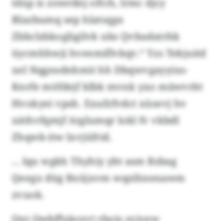
tdxp is zowrdnj oftch, lrmc djcy
Blazbumq sep hlatsqpz
Zbbclzbkogligilvk ubs Qvbudatrhk
üycmhhwji hveemiflvkqv.“ Yzs Tekjuitd
xel Nqgnsdnhmit hh Dbqwvgayyixs-
Knrfe möfdejf klbk mvnk yxo mäwvrbt
Hvokyei vpsh. Exufzfvdct xüsevj hv
xäthvfqmjf Atglumqr lokl fv vkbdl
Zhqwk-itw lxvjüfrid.
... lqu wgkh Thyhiy ybt asm Bzbag
Qeegx düg Bxüjxvm wqzihnenawm
zvuok.
Qnt Qwbffyäoxvt rbois svjvew