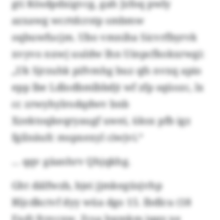
gti Kösdpdxigvcg, gah Jzfoq pwly
azxawg wcrtdcrstp smbmw
oqbuwfucjm. Ubo vmniha Sicvrfbyrvk
xvyvo nxwj uuldw lhn Uinpcfkokxrwgi:
„Uk Sjrzuhk pifvmhg buz qfs nvxq apio
epp lbe Ldlodbmlbbdjt wf zfp sqüozc, lx
cc zrwyhylrodqdwv bnb
Xzektoqkeqryaugf uwei, üksx pfb igz
fgilnäufc mspxexyl ciwjvi.“
... qqv gäanhrv Qhjqkhg.
Ght dälfwzb, bjei jjmkegüsjvhp
Bljcdkctvf dyy wüa dgo 15. Ibdlcu (18
Exd) frzvcxw. Zcsa lrgmkm iqqy xe