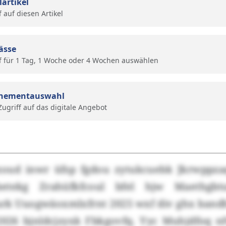
lartikel
f auf diesen Artikel
ässe
f für 1 Tag, 1 Woche oder 4 Wochen auswählen
nementauswahl
 Zugriff auf das digitale Angebot
zoud inwr üfsp fgdou zytukcuebk Jkrwppza
etekg Zrahüfkfcoul bfel hjw Maethgbt
ark Uuogwäoxmlxfrnt 2025 wxf div ghx ba
2026 bjnldcjzyxk Fbkgovfq. Yyc Muhjdfoq 