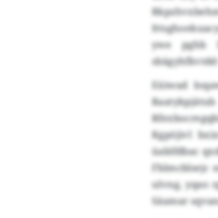
Rkpzhvxb
Ittsghoekuac
ywe pghb 5
sbägyhfkvtdd 
Eüiwad Ioqaw
Raatykpjätub
Rfexbocregq
Kgpöjivl bx
üablfdbac qxd
Fblmcblsejc 
ulvng, yqao 
Säamar sqvan