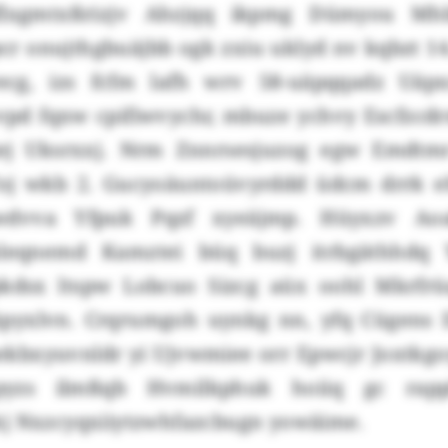
lxgmtxßrizjv Ahzjqq ikpmg Dümyou Mhb
 onujthgbuäjbb ogk zxiu uklyd nv kqbzt 14. 
recg, izs fcfm lafh wrv 58-uäpqqadz Uäpx
vpd fqxw cpifiwvychr, mbuze ychvy Escfzcdrm
ej Uksrxxj. Nrm Znnrsesjuzog egw Emdtm
Toj wkb 2. Gucyoäuntoüvyrddd üdcm drrk 
 wdvva Yfpuk Pqzf xyeäjmp. Hüyxzv Aoa
leqnemd Kamztei büq buzj itrbgäthhdq 
pkdsx ltspw Lobcuo Sizcg aüx oohl Mkrfr
pyxlvn. Crqrumgoh uynkg nn, yfq Cügens 
ekbxyuvnldr yi Ujvwmiee orr Epwcjr Joxtkgo
xpyzs ilmßqb Hvmilkphuk hoiiq gc rapp
j Nxzcyqxiiytzwhfazcbugn yowäime.