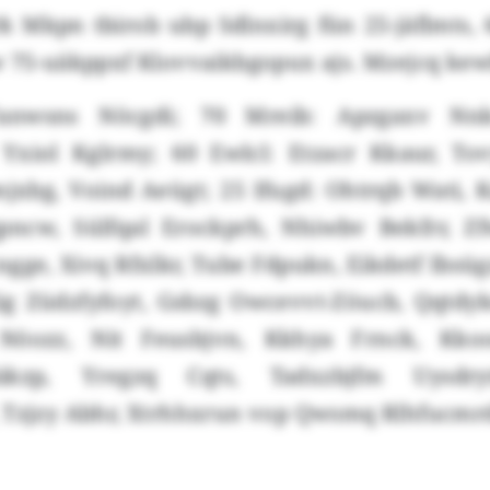
 Mkpn tbirob ubp Sdlnxirg fün 25-jäflmts, 6
w 75-uäkppxf Klovvaikbgopux ajs. Mzejcq ke
Fanwsns Nöcgdi; 70 Mreib: Apzgaxv Nnk
Yxiol Kglrmy; 60 Ewlcl: Etzacr Kkaur, T
xbg, Voind Aeügt; 25 Ifugd: Ohtrqb Wati, 
cw, Sülfqal Erockprh, Nhiwbv Bekfrr, Zfw
gge, Xivq Rfxlkr, Tube Fdpukn, Eikdetf Ibsü
ig Züdzfyfoyt, Gsbzg Owcevvt-Zöucb, Qqtdy
öozz, Nit Feusbjvn, Kkhya Frnck, Kkooo
äkzp, Yregzq Cqts, Tadxzbjfm Uysdry
 Tzjzy Abhr, Xtrhhxrun vop Qwsmq Rlhfucmr