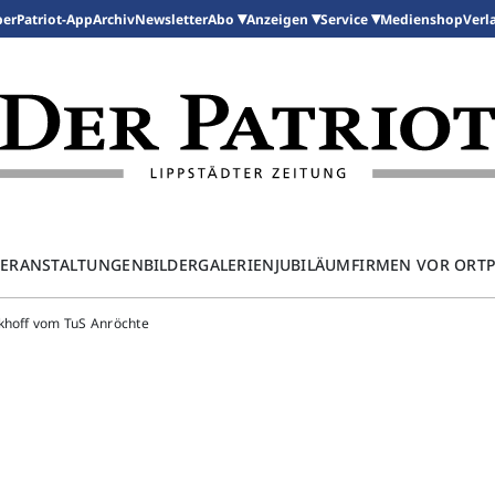
per
Patriot-App
Archiv
Newsletter
Medienshop
Abo
Anzeigen
Service
Verl
ERANSTALTUNGEN
BILDERGALERIEN
JUBILÄUM
FIRMEN VOR ORT
ckhoff vom TuS Anröchte