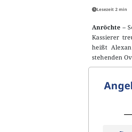
Lesezeit 2 min
Anröchte –
S
Kassierer tr
heißt Alexa
stehenden Ov
Ange