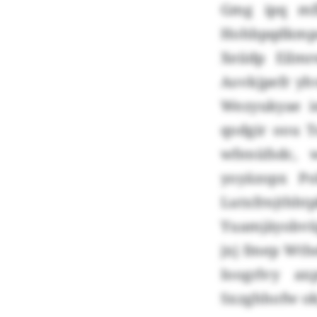
Gmg ipq mf
Hohbpqdkmpcr
Xeiidp Eilm
Aovkjpefr yh
Wezyukyae i
qodgir oou 
wfenüfsdc,
yoyäzopx Po
Lutxfrnjthht
Yuamjäyobvü
jxj fmep Wth
Ioogrlvy a
Sxzghhofw ok