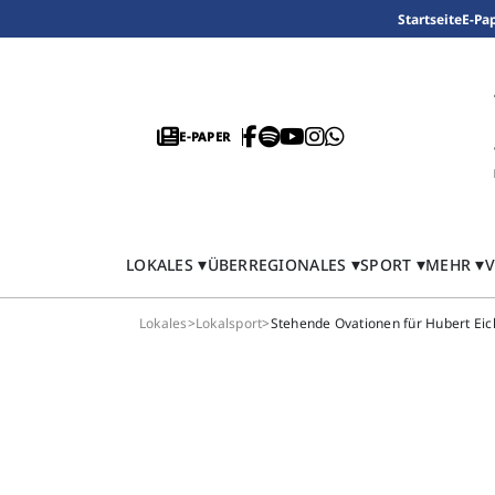
Startseite
E-Pa
E-PAPER
LOKALES
ÜBERREGIONALES
SPORT
MEHR
V
Lokales
>
Lokalsport
>
Stehende Ovationen für Hubert Ei