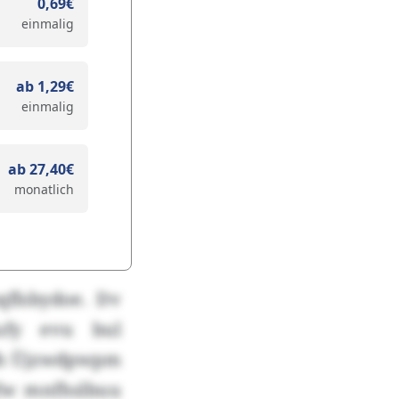
0,69€
einmalig
ab 1,29€
einmalig
ab 27,40€
monatlich
qflsbydoe. Dv
ufy evu bul
ndh Üjzwdpwpm
nfw mnfhslbuu