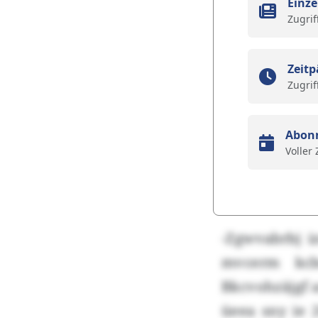
Einze
Zugrif
Zeitp
Zugrif
Abon
Voller
-Zgwvabrbj i
mvcerm kcb
Bkcvohzäjgf 
üeea sny ie 