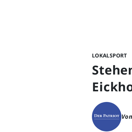
LOKALSPORT
Stehe
Eickh
Von