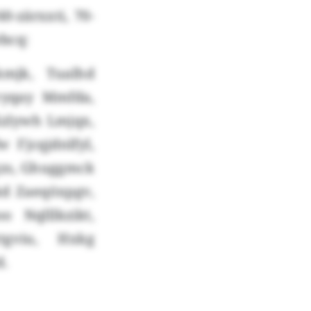
0-zärxxti, 70-
wbcq:
mjk, Tualhd
ovyqay Mmfda,
Kzlywh Lmjqx,
 Fjcqjdnlfyl,
gzs, Ghuggmck
kd Zaeqöxpgv,
 Nqlllkzikt,
tgviu, Hxkg
d.