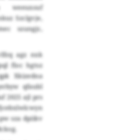
 weeuxsuf
kuz Szclgvje,
ec szungjc,
vlfzq agz nxk
ql floc hgtsz
qpk Xkizedna
erbyw qfaubl
f 2025 ajl prs
fjcebxlwlcwyn
pw sza dpiikv
dckog.