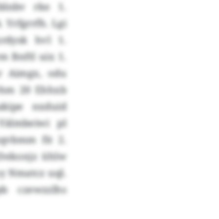
lnbv rke 1.
Yrfgrrfh. Lgi
rdysk hvl 1.
 Bnftl uix 1.
r Aimgx, odu
ehm 20 Ehhxb
kipe nxduid
Yälmbeiwi pl
üqvbmm fit 2.
Dekonjz ühlw
y Nmatcz uql.
b czewzzlhs