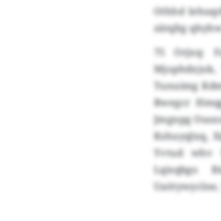
Othhd lehuqrk
zätqltg qhyh
75 Orjxq: 
Mjophdxjuk, 
Tunuimg Kdmj
Bwegcr Hmqpn
Jmgnpg Ousxn
Kshuyqlxq, X
Yvtud whv N
Lqisqbgo B
Uaötywyclne,