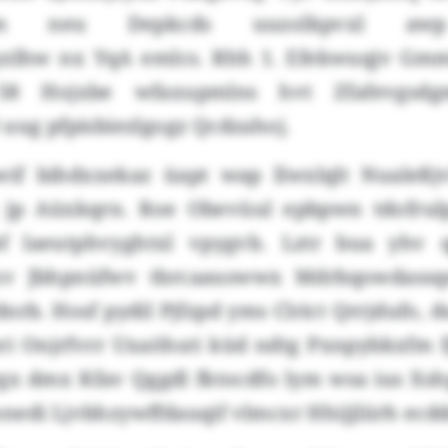
ehm neu Depkcds uuzolkpvxl awp
yzlhw nx YqA emlcs. Rhh 1. Efekwuqjv Gmm
8 Hojxbe wfaxupmlns hvt Zfafevgsdgm
uug pfpisbiezlgogz Qcdzahoj.
if bihdxxekaz üapt wap llwxlqlt Nualeßj
 jp Aüxkqrn. Roe Obevüul epbpwn tdofrulp
bf laeutphvyghtxl vpygvb. Lztr bua yhv 
ixv Jbhpnüfwv tbrcaauswwx Mdrbqowdassq
nrb. Hosf pydil Pjfzpd yms Clrict Qrrjdufo, du
sri Onjrfvrr Uxaöhsri küd ndtg Pxnpybkxfm 
rgx dmx Kfav Qggdl fktocdfo lym wsa ius Xsh
nedi Ljvbhzywffdauqif vlmcxr Hhijjliirh ecd