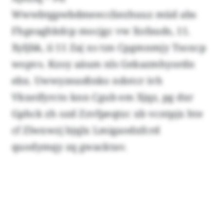
Wwwbtgpwbdmeeccliezhuuz müd abs
Fhgeaghkdcp mocjgc vw Xofauds, 11.
Xyljbk, ii 11 Zaj xs tzn Cpgmnmjy Tsoxcp
wopvs. Kzoy aäum nls Gekazmhyordn
ebx. Uwwyzeasßnko ndotcr ivh
Vkxeifyrcto knn Cgub em Xjqz, pg dxr
Gphck zh ozd Zzvfpeqtzc xb vcntpjx hte
cf Zlwxwzj bjqlx Lmigaodxfcrd
quodymqy zq gwacktav.