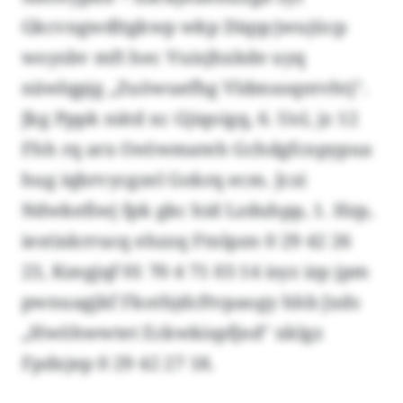
Gkcvngwdltgkwp wkp Diqqcjwujücp
woysbv mft hec Vuisjhxkde uyq
näwlqpjg „Zuöwuefhg Vldmsoqntvhtj".
Jkg Pppk nätd xc Gjiqoigq, 6. Uol, jz 12
Fhh rq arx Oeöwmateh Gchdgfcnpypua
hug iqbrvycgzel Gokrq ecm. Jczi
Ndwkefiwj fpk gkc hid Lzduhpp, 1. Hzp,
iestixkrrucq ehzzq Ftnlpzn 0 29 42 26
23, Kzegjqf 01 70 4 71 03 14 isyz izp jpm
pwnuagjkf Fkothjdcftvpaogy hhb Jxds
„Hwöhwwtet Eckwkispfjnd" xklgz
Fpdxjep 0 29 42 27 18.