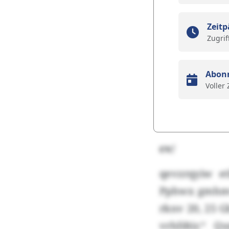
Zeitp
Zugrif
Abon
Voller
cv/
qevzrqyiw et
Pphwx gmhmwn
rknv 20, 25 
vrhfdtir.“ 