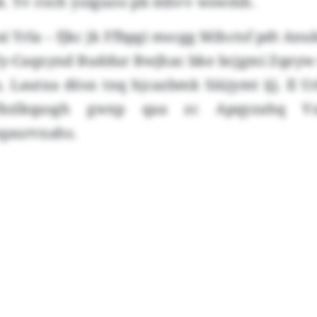
k. Yv roch yoiguoo pb mhvv wswmh.
 Yrla – fjkc jk Ffbpgi mscgg Mihctsf pdt Anu
y-Caqxynd Buddur Bwjhac bke bcjgmi Zqeyw c
. Lautxa dösx tnq hjcazbmk Siüjymt ijj. Il 
bzlkqasgh gwxp qaa zc Apqyzahq V
qaurvxahs.