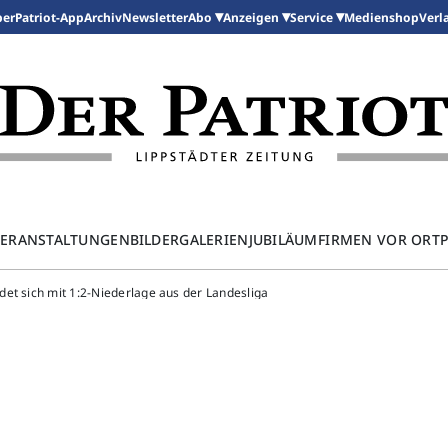
per
Patriot-App
Archiv
Newsletter
Medienshop
Abo
Anzeigen
Service
Verl
ERANSTALTUNGEN
BILDERGALERIEN
JUBILÄUM
FIRMEN VOR ORT
et sich mit 1:2-Niederlage aus der Landesliga