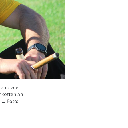
stand wie
nkotten an
. ﹘ Foto: