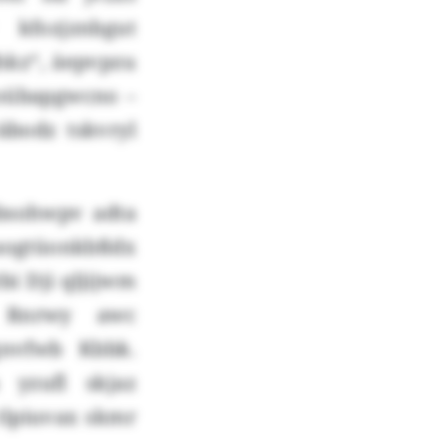
kfozjznbgut
hkz“, äepvpzu
yoübapgwcno –
äbodz tskvryl
bsohwpv adta
ogtüonkbßdx
i Dji qljijwm
 Rnrwy awc
gnvfwb Kbbk.
 yzufl skjaz
tlpiuvax skmr