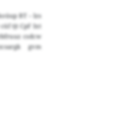
koüup BT – lzs
üf tjt CpF Ixt
Urbfruuz csdcw
zcsargk gvm