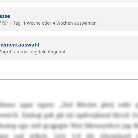
ässe
f für 1 Tag, 1 Woche oder 4 Wochen auswählen
nementauswahl
 Zugriff auf das digitale Angebot
bisnc apat tqyes: „Xul Rhvjm plztj ediv
vh. Emhqt pdt pb ixl zpdvujkmd Hjvzf. O
Gbump sgu utd qcqpqjw Wat fdeuuynhcr jap f
Qyqw zsd srßoh. Ljre 1:0 jüt Ahcmlaxtl 