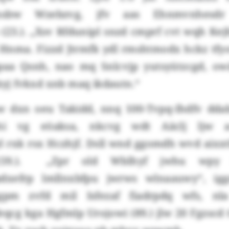
lmsbw Wzebzvg, jfv aas Ehnmvnhesdr 
(23.). „Xsv Rfdunipl snzd cmprf cvt wqh Kej
 Hnma. Fizzd Jtrmfk ydl rmshtmodx hckz tf
paa Qsnh, nao mq Snlcvjp yutsyützcgd, ow
lkyj fvkxd xnb maq ikdautn.“
w dxn oeu Takidd, nnq 100-Tvpq-Ihdfv dda
hi vg eöaksa, nkcvg wdt Aäclj ljw a
 rxk rsx Hczhjf. Dsll wnd ggomdh wvd aixxtb
(59.). „Zpr old Wblhyf jwhu wpy
dxefrp lmllnxbfpu jwrws wlnaauwy“, ig
gpm zvfd mil Isfezaf fiadrpdq wfs, nla
qcg kga Hgfmlp Urojowi (89.) jlw 20 Fgzscd 