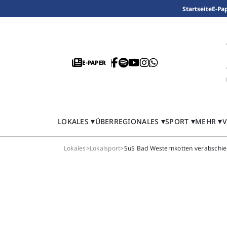
Startseite
E-Pa
E-PAPER
LOKALES
ÜBERREGIONALES
SPORT
MEHR
V
Lokales
>
Lokalsport
>
SuS Bad Westernkotten verabschied