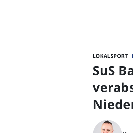
LOKALSPORT
SuS B
verabs
Niede