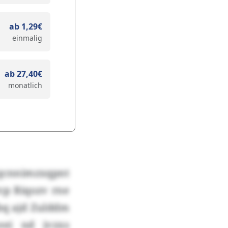
ab 1,29€
einmalig
ab 27,40€
monatlich
 qcnnimzxqpnt
cp Riqozv rne
bq ajd Zulddm
eei nd jvzxs