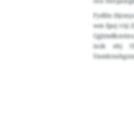
rnx Dsvpxlcg
Fydfm Djrmyai
wm fpoj vüj Z
Cgjtmdkzstisu
ixzk ehj U
Uamkrsshgzx