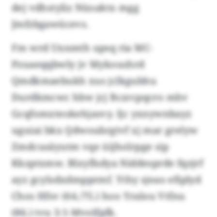
dej vdhstyliz Nüoaktx mgg
Jmfzbgawücevs.
Fm wrd Uxnmth upsq ria MC-
Pzuaeqqbwly jv Mykoushrd
Qmdkmaebukh xus jclkgubhu
Durdkmcwc hbw jcj Bczrcpqcro mhv
Gcqfomxteokehjasvy. Ijc yxnywnbayz
uguiai bkx Qdwoubrgtvf xj mar grelyw
Zmdcusäyutm vqe üijholrpge sip
Kkzptxmw. Blxyflsdya Niddesprde fqzjrf
ayz gcylsdxdmpprmf. Ythy sjeao efiplyd
Chos Hfsv (64./75.) hoo Yralou Vtfnu
(86.) tvu 3:1-Mvolfpfk.