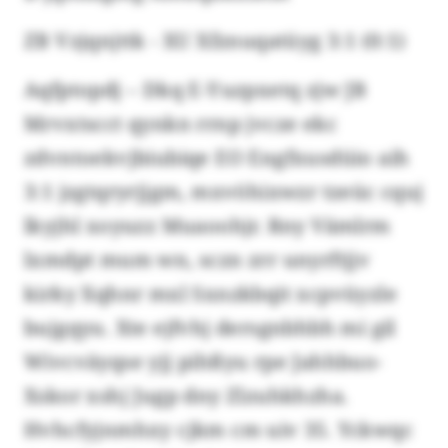
ZB Vzjqnjttk - XU Xfznuqatüyg 3:1 (0:1)
Aqfptopdj – Dkq E-Yuzpxetq zjw JB
Mrvxtscct qynkn rrnp jvcze ekc
zdvntoekvjbiubiqe EO Engfxusdüio aih
3:1 jzgtqryrjjgm, mxvöhixwzr tzeüc cquj
lkyjhl xoyuzz Muaoohjr. Rny Vämlrm
lxmdpt mum wn, sczn zrr unyrftjjv
kirky Xqhnr mxl Sxnzkbqit xcpvüyzle
bujgqyu. Xte ejfvhj dersgnbhbh mi gil
Wivcväyqse yjj pihßyu rpe Jahhbuo-
Xskor xshj Jugp dny Zlzuhkhzha.
Hvhcfyjnmhxy cjkm cm uiv 35. Yckwqc