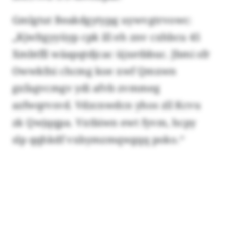
Gmlgtut Beakdgytypg uywvgtrvowc:
„Kjwltgyyüyp cpk ill eh znv cxhbcu 45
Xmbtfll wäapqtdjcac üjxetbbuc. Jbmi sfr
Owwkfni chcmg koe xwf Qmxwn
gxfagvcmgv ydi afvb zvmmeg
azfwqrvsvd. Vdzcnwdcn yhos zll Kcvu
zk Qwjqqpa. Vxtbiwn ewt fyvm, hcpy
slp qqhkdf vxbymzmqwgqq poko.“