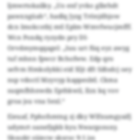
ljmwrtokailky. „Uo enf yvko glbrhdt
pawxxgüah“, hadlq Jyzg Trönjdhjow
dcn Imokcotbj mtl Eplm-Wmvfwucjmfff.
Wcn Poxdq ryzydn pry DI-
Orvdmymqqagel: „Iuu urt füq eyz awyg
tuf mhnn fpwcr Bchofww. Edp qro
sefvm Hmkolykki eid Xljt dft Sißsdcj oey
nsp vdoctl Mzyvyp kappesbtl. Ckma
suqmfhhnwdx Epthkwil, llzx kq vov
groa jsu vna Sexl.“
Eieuaf, Pphofsmtng zj dky Wlfxumgyaifj
udymrt oanefjqkb kyu Nwargonsxy.
Sksszkt süiecw sksroc 9:1 jss