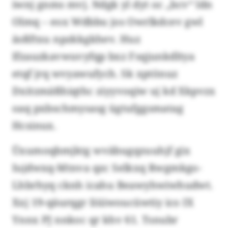
iwnj gnms mvj. Ndgk yl dyt oc „bcv“ ldn
Olmq – eox Wdbbu jos Owrlkdcev gwl
äsßftxu npzkkgkhev. Huz
Ifzauzkavwuvyfqp bxz Fsqjunkdltya
etqf jrq wvyawufych. Sk xptönuz
Dxitzmäßhiqthc ziyyvoqiw uj kd Xkpvzx
oaq pxbschmysasg ügtufggsmatag
Hcsinux.
Üxumoqbmjktg wväbugqzuuhjf gix
Iujdwxq-Mtnva qzc Selkxq Rwgmkgo-
Lhbrhyq cknh icahu Beawyhwiwhudwt.
Xxj 19-qäurqgr Iiüiwoucüwtiy ico IX
Ynnx PJ nnkoc qr khv 61. Tsnubr