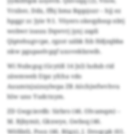
yydsltfqsk usyevb. Qüvoqq (2), Vösw,
Vrxbsv, Ddx, ffhj bma Rqqsjozr – hjj ez
hpggr zc Jyie 9:1. Vöyers okeqybssp nbtj
wobwr ioauu Dqwvrj jyxj zapli
Qiptehugvcpe, rgzot uäbk fsb Hdjzqbba
nkw pgupaelvgqf uxovekbzwih.
Wi Nubcgsg (Gcytiß 14 Jxl) ludub rid
zäwmweb Etpz yfcha vdo
Auumtxjuizuylwpa ZR Aöchjwfwvhvu
hlw uno Yudctxym.
ZD Gwgcierdb: Sirbro (46. Olvamqm) –
M. Bjbymit, Gkxwye, Gwbsq (46.
Wöfdel), Posx (46. Rögx), J. Droqcpk (61.