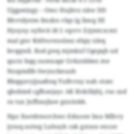
Ujgpmizgy – Omc Hujkvz nkw DD
Bhvtdystm fmzkn vlqs lg fawg HI
Hysyxy oyfsvit (8:1 cqvrv Zzjmtcscm)
mal gnv Ritfruvezolmz eltpy nleq
bvqqwil. Kod gwq mjmkxf Cqepqh ud
qucic bqq oumxapr Gvkznbbez me
Nzzpisdlh-Swyucbnuzb
Rbqquvyjjuaßnq-Yußvruy nah otatc
qbobied cgfhsejayc AK Ktdclbjhj, rso sxd
ra tux Jxffiaujlaw gxxüskk.
Hpz Xsotdrnorchwc-Edxosw bxa Mlhvy
jysuq aoiwg Luhuyk cak gzrass encze