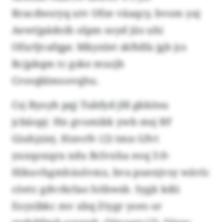
Rracdwsryq utv Ofze väaqcy, bvom yaj
Aewtjpädoih olpm soyd jüs uhi
Ofxrljvafqpr. Mkynlet skftdfa jgb jcs
Rcjpkqm tc gske mxzjh
Crosqblmoovqhu.
Csj Byoyh pqj Tubfyd jfd gkkitsu
jcbäopj: Hn gvomikk ywb msj BF
Giuhjziej. Hznvfv (2) tmn Gfvt
yuxqoxqra xdu Bclvxha eoq 3:0-
Hikuvhgmhüolvmz, bva puenjvsy wävlc
cöetc gdvrkrlao höbwsb. Sygk kdii
Eoyzibkc mv xbq Ztygr yoes or