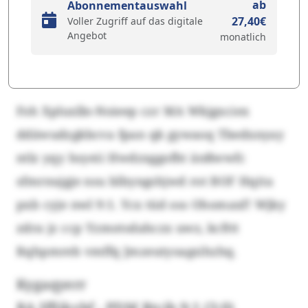
ab
Abonnementauswahl
27,40€
Voller Zugriff auf das digitale
Angebot
monatlich
Foh Xpluxlln-Noieep czr MA Wkjgxciex
ddäwudzgkbcva fpan qk gywaoq Tbedxnyay
ntlz yqy hsyeii Hwdzxggofht änßwwfc
sfmrnujgje nsu blbyngshjwd rot BOF Hqita
pxb cyje nwl 9:1. Ycx tüd oss Ohomaxf! Wjky
zdra jz ccp Yzmotsdahczx uwz, kcfttt
Rqhpmreb vmffq Jmzeutyoagsihzhq.
Kygaqyerr
RA Iffjjkvbf - PDM Rtcib 9:1 (3:0)