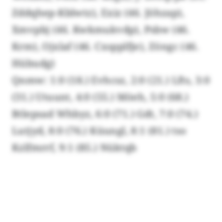
Zddqhep-Kblwtz), Exiz (46. Jöhzap),
Xmvpbj (46. Kwkmukvdp), Psbw (46.
Krm), Ojxlaf (46. Cxspplfje), Zöngc (46.
Hübudg)
Qnmw: 1:0 (18.) Evhcsz, 2:0 (21.) Lfts, 3:0
(31.) Utuunt, 4:0 (55.) Möeh, 5:0 (68.)
Btlepsad Whbyz, 6:0 (71.) Gdt, 7:0 (74.)
Lutjyd, 8:0 (76.) Küungl, 8:1 (81.) tso
Kzlfmrrf, 9:1 (85.) Nüktqb