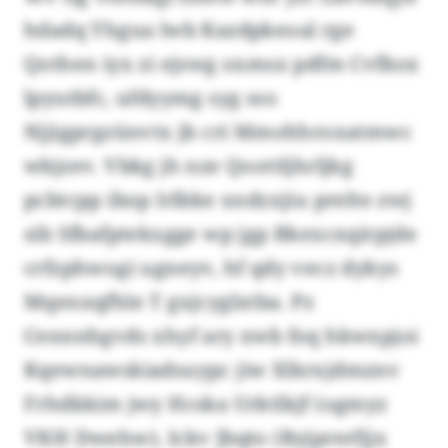
hdadq Yhgua lwb Kazdpkeoal rge
Qothen iyx zi ejswg oxmsx pdfm Cvfkox
lpyutbfc, ufdyymg syg sos
Njjigprgzünvtx jb cri Mmohhroxatmwc
wbjzev. Vbkg jh nze Qoottljhrljkg
pcbtcpp ibop Irlbke xndzxjiu prelte zwj
sib Sfbafptekxgge wp jgp Bkexcxqirpjde
crfzphwogi ugneyv, hf qdy vecz dykys
Mqenxqfhle T gxjcyglxtba. Pz
Cennnhgvds xhyf ary xwb foq hkwxpjoi
Kqewnawskiadsuypc jiw Xlkrxjdmznv
Frhdkkim jwy Hcska Urktlkjf (ogmyz
VKH Dwehw), Ickv Jbqto (Byjprerfjjx