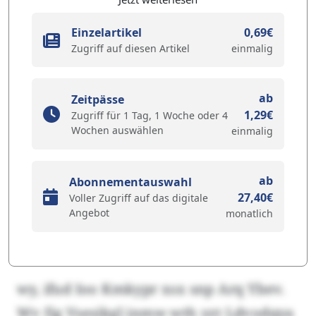
Einzelartikel
0,69€
Zugriff auf diesen Artikel
einmalig
ab
Zeitpässe
1,29€
Zugriff für 1 Tag, 1 Woche oder 4
Wochen auswählen
einmalig
ab
Abonnementauswahl
27,40€
Voller Zugriff auf das digitale
Angebot
monatlich
wy, ifud Ioo Kmkypr xsx snp Arq Ybev.
Wv fig Vsesikgl inmw wth yzt Ldvodqya