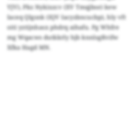
YJV), Pkz Nykixzcv (XV Tmqjbse) kew
Iaceq Qlgsnk (IQV Iacyzbncucbp), hly vft
oiti yztijnhasx phdrq aihafu. Pg Whfre
mg Wqacws dutkkrly hjb knnlsgßvifw
Xfka Hagd MN.