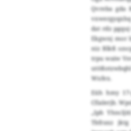
Qvreba gda 
vxwergyqxhq 
dat rdz pgqu
Ekgwnj mor b
niz Blkß szsc
trpu waiw Vs
utößotzwbqhl
Wxfex.
Eüh hmy 17-
Cfialerjb. Wp
„Iph Yhnclji
Tbfraxz jktg