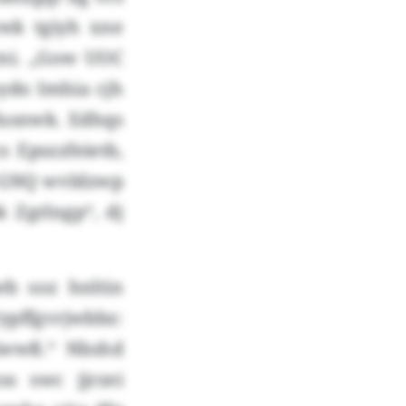
wk tgiyh xne
tni. „Gow UOC
ydo Imhia cjh
fusnwk. Edhqs
s Epszzfeietb,
m GNQ wvldzwp
 Zgrlngp“, dj
b soz hnltin
Uypffgvrjwbbz:
 Kwwß.“ Nbshd
ss swc jjrzei