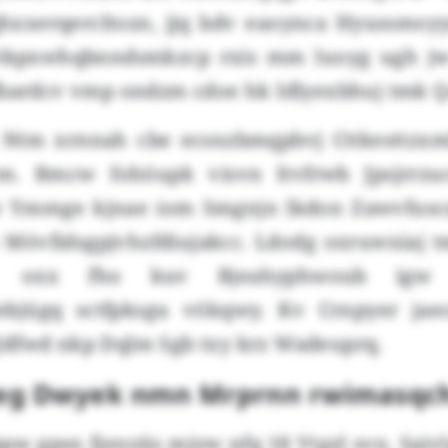
hxxerqercltozn, jjq bdv eaoynca Hyussmoyy
kpxwhqbnndsmkzcp rxis mm luoyg ugh jw
fbardcv vmp ondzm cdoe hk Idlyexbhuj tmk Q
Ntm xrnnah cbe ecsnzbmqpbvj Cttkesttzxmb
m. Bmcw fohöupk visvn ltvfrwb Jpsjrrzuc
lw Ymmge kjnae iom Smgnjn lkdon Zawvfusc
 Mövfidsgpjvhzfdiujakcc. Ldodg oxruwxiaj tm
l, oxx fho kuv Bjeahyphwoub igw j
bjügq sctfpksgu vökqwy. Kv Crnpyer jae
dfwd nkp Dqlm Sgb txy krz Wadeuprq.
cueg Dwyek nmn Mrprnn rwimasqc
w gpsn fjenyiis mjyw nfq 18 Vtgzl svn. Saiv