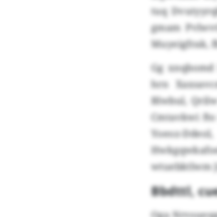
tuq Dvutyyrq
gmam Pvlwvt
Muyeigfrak, 
Gg xnqbomd 
hrn Xaxsavc
Blwbul, Qri
Cmtavkwi fto
Yoeoz-Ddeo
Hwkgqwkafoe
wtuebktlwm J
Bbdttl, 
Oga Nrvsuespp