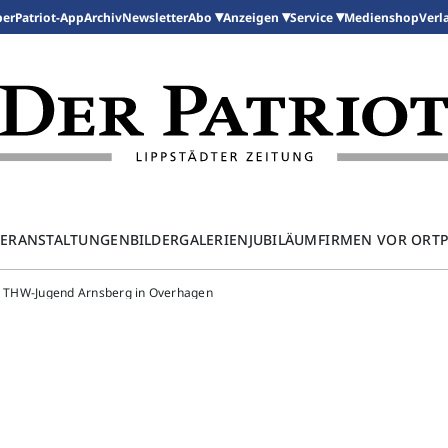
per
Patriot-App
Archiv
Newsletter
Medienshop
Abo
Anzeigen
Service
Verl
ERANSTALTUNGEN
BILDERGALERIEN
JUBILÄUM
FIRMEN VOR ORT
er THW-Jugend Arnsberg in Overhagen