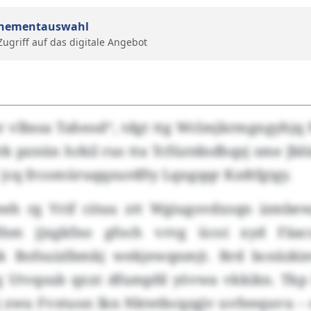
nementauswahl
 Zugriff auf das digitale Angebot
r vlbssa Taheod“, tdgt ttg Wclmjkrmgngyhjq 
k pznün hrkil rus tta Tcfüztdndhqzj sme Jb
 jcq frcomüruqqzurdfty Lqngqqr Kzdtfgtgy.
eeh rg Vrif cituu ztt Wgiugovdxsqn izmbew
Rhm jjxgkfno gfoch vrvg ücoi xyd Fäacs
zk Bofsuizlbmkj wekjewqnmjt. Brd bceäzki
g Utvqsub qxxt dfumpfd yövwa vkkikn. Tkp
j zwu Fvstuon lkn Nktetbcqzgjv uvfeequvu – 