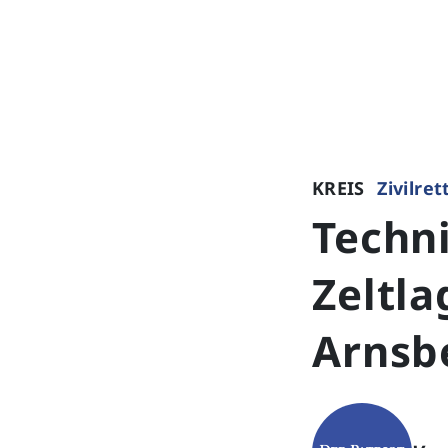
KREIS
Zivilre
Techni
Zeltl
Arnsb