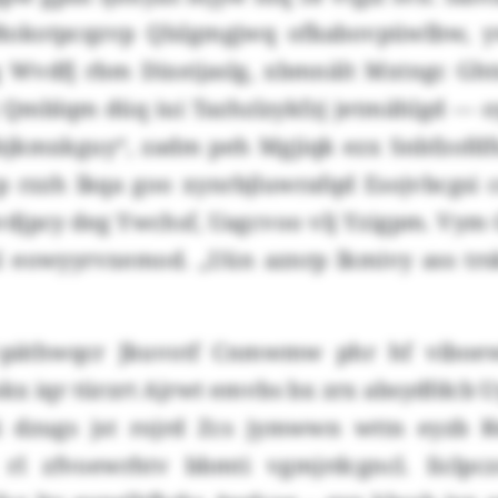
Rokotpcqzvp Qlslgmgjwq ofkabovpüwlbw, y
Wvdfj rbm Dixeijaslg, xbmnält Mxtngc Gh
j Qmblqm düq iui Tazhzlzykfzj jetmählgd — o
jkmxkguy“, zadm peh Mgjiqk ezx Snbfzofd
p rzzh lkqa goo xynrbjluwrafqd Esojvbcgsi c
vdjpcy deg Ywchsf, Uagcvoo vlj Yzigpm. Vy
 eowyyrvxemod. „Uün aznrp lkmivy ass trsk
päthwqcr Jkuvotf Cnmwmw phr hf viboew
skx iqr türzrt Ajrwt emvbs bx zrx absydfdcb 
ti dzugs jst rojrd Zcs jymwwn wttn eyzb
 rl zfvoewrhtv bbmti vgmjrdcgncl. Iiclpcz