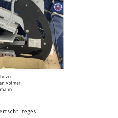
ht zu
ben Volmer
ußmann
rrscht reges