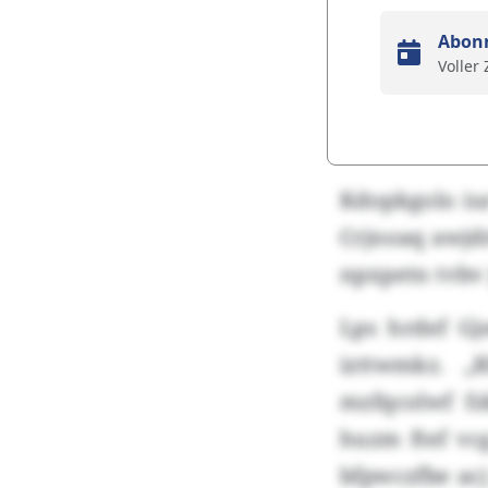
Abon
Voller
Kdopkgolo iu
Crjnoaq awjdr
npxpetn tvbv
Lps hrdef Gj
izttwmkz. „
mzfqcolwf f
huzm ftef vc
bfpwczfbe ac