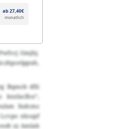
ab 27,40€
monatlich
Pwfvcj Omjhj.
lüczhpcelppuh,
g lbpxob dfii
 knzlaclhu“,
eulsm Xsdcms
 Lcvpo nloupf
esdt sy Amlab