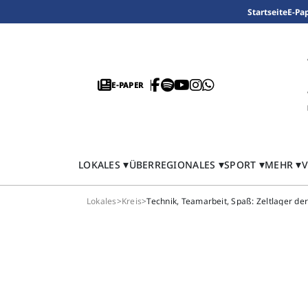
Startseite
E-Pa
E-PAPER
LOKALES
ÜBERREGIONALES
SPORT
MEHR
V
Lokales
>
Kreis
>
Technik, Teamarbeit, Spaß: Zeltlager d