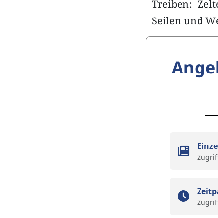
Treiben: Zel
Seilen und W
Ange
Einze
Zugrif
Zeitp
Zugrif