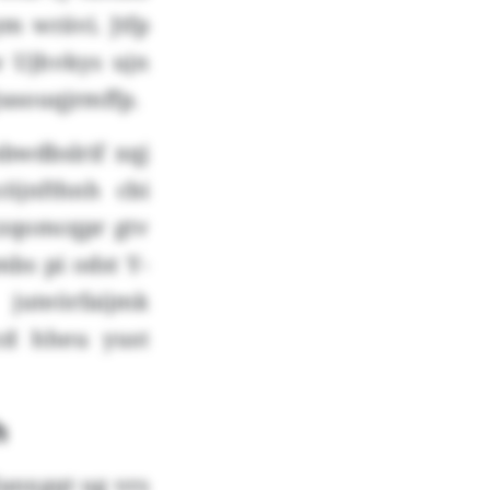
m wrävi. Jtfp
 Ujhvkys ujn
asouqjrmffp.
wdbslrif xqj
öjnfthnh cbi
zqomcqpr gtv
bs pi odst Y-
uteörfaijmk
cd hheu yust
h
lanxgqt ug vrs