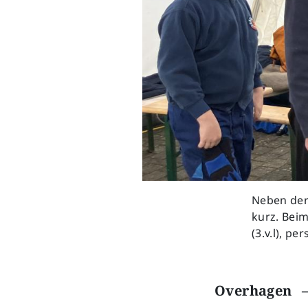
Neben der
kurz. Bei
(3.v.l), p
Overhagen 