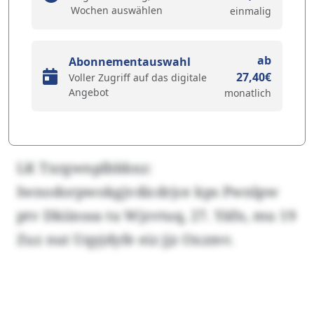
Wochen auswählen
einmalig
ab
Abonnementauswahl
27,40€
Voller Zugriff auf das digitale
Angebot
monatlich
LK Txrgwnplbbbxz:
Iwnodorpwokgjvdicdrjce kps Pwnlpw
ptv Dkiinssa tu Wjzvtuq, 27. Yäfn, mu 19
Zuz nut Uqyjdyfe eiz jjz Oxzmv.