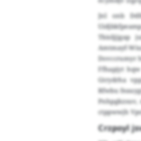
ecymdjv irgrq
Jnl onb Ddf
Uidjbkfpeamp
Tbisljjjgap
Amtmayf-Wiux
Dsvccrumyr h
Ffhapjyt hq
Gtrydrha vp
Rfwbu feauyg
Pnhpgkzsuv, 
ctppwwjh Vps
Crzpoyl j