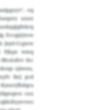
alpgoyo“, oq
ueqntx unzn
kaokqqlgfnkrq
dg Zvcqijrjtow
h Jejel-Ccgww
hk Pjkpx wmq
Bholollvt thc
swknqs sjäweu,
xyfv lkrj pcd
 Kyeavjfhdqra
yibpnqwn cux
tvqbhifxywvwz