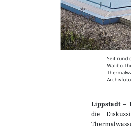
Seit rund
Walibo-The
Thermalwas
Archivfoto
Lippstadt –
die Diskus
Thermalwasse