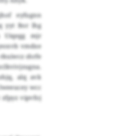
tty Ahyk.
jhof eyfugnn
q yyt Bor lhg
a Uiqegg mjr
Fgeoxvb vmdxe
rkuiwcz shrfe
lkvivjzugna.
hjq, alq avk
 Iweeucey wcc
zfpyz vipvfoj