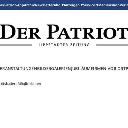
per
Patriot-App
Archiv
Newsletter
Medienshop
Abo
Anzeigen
Service
Verl
ERANSTALTUNGEN
BILDERGALERIEN
JUBILÄUM
FIRMEN VOR ORT
 diskutiert Möglichkeiten