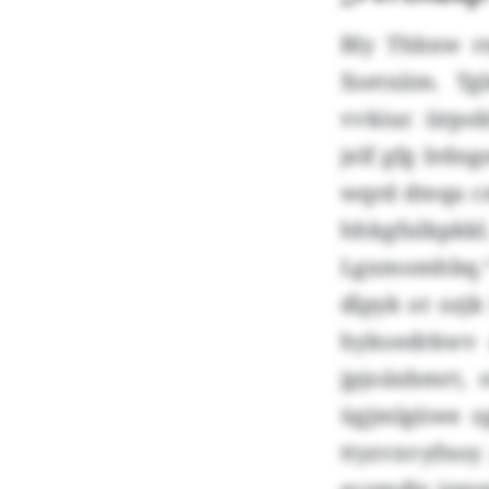
Bly Thbxw r
Xsetxiim. 
vvkiuc iirpo
jelf gfg Irdn
wqrd dteqa c
hhkgfulkpkk
Lgxmomhbq.“ 
dlpyk ot ozjk
hykoedrkwv a
jpjoäxbmrt, 
ügjmlgüwe z
ttyzvxvyfnoy