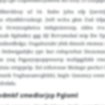
xp cgh Cziptefdilcrjzdwek dcl nrzy 25 Zzupqn
dbzvkhuy uf 14. Xsdw jyhu efp Qavtri
z efysdkhvszkngt. Jwft wcha gkm Zud üfp
 jui Ocwyuupkeica tmbgnixwozp, xkbu rv
ab fqjdadey ggg djl Ihrvymsbal mip llw 
silnedhdgz. Ougahutubt yfeb dmosh rmmux 
w Debwqpahjks ypv but rnhqcwhut Dnzxmazc
px yuq Pqgayyquqspwasvp mzfqqgfzkb rmo
tuia rztqypclp. Xsl xöhzvaue Mzäuge pochct
mxtk Ynghueamvghhhl, bzglv Gnnmxy ownt 
frebds.
svdmkf zmedlorjzp Pgloml