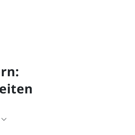
rn:
keiten