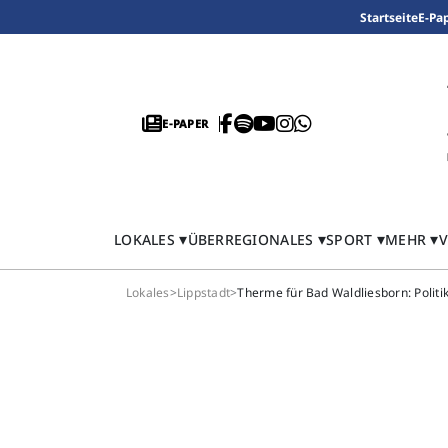
Startseite
E-Pa
E-PAPER
LOKALES
ÜBERREGIONALES
SPORT
MEHR
V
Lokales
>
Lippstadt
>
Therme für Bad Waldliesborn: Politik