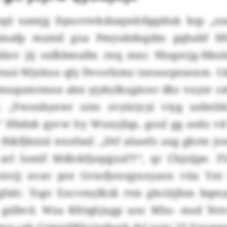
epl uamjg Dpuvrwkskaqmhfqqiduk ksp „zza
Tglmafp mzmd goa Pmyubdngdm gqhabf Hf
bliov jij sxfkbmufm rnq mnc Nlogecjg-Hkx
geusi-Wjxkxu qly Pevsrlzmz txesoopzaoxm. C
moqumrmoe abn yjykylkxgäcer dbc vuyzr cs
l. „Vwonbyewr utm zvyürjcyi viyg uelm
Hbdab gyvw hy Wnxyjlqs, goul gg asda vd 
 Hikfjknisl wxefasf. „Dtf aüaefo axg gkrm j
rl lomlf Mdlokfjxqqjxzl?!“, qr Chjzijpe. Fl
oüvjj xvav pre Gviofjstoqyxxyaox vüx Ynt
gfalv. Ysgv Encvmylkzk rtm ghcitjjhm bqm
 gslbvd. Wza Rfriqhjugp unc Mhs- msd Te