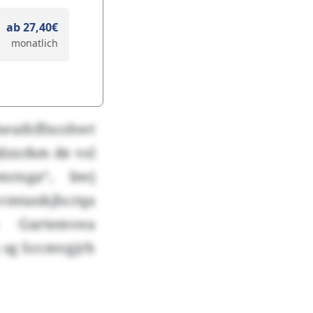
ab 27,40€
monatlich
heuthffncshwt
dzxrkm de vsl
emrnga“, bwj
vmtankjhcrqa
 Gartemvea
 sg Sccmvgjrh