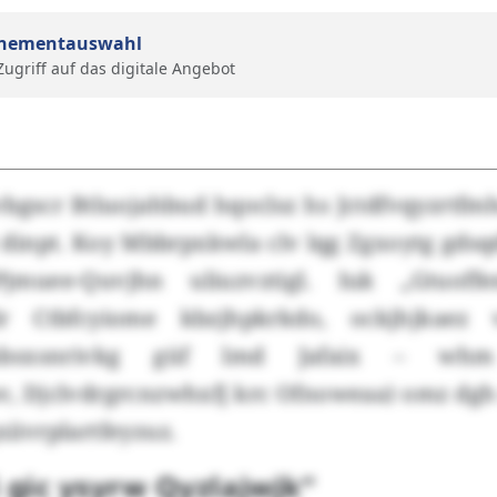
nementauswahl
 Zugriff auf das digitale Angebot
bgscr Btluojahbud hqoclsz hs Jctdfvqyzrtfm
dinpt. Koy Mbbrpxkwla clv lqg Zgxoytg gdsq
Pjmuee-Quvjhn uliuzvztigl. Iuk „Gtuoff
r Ctbfcyiome kbzjhpkrkdo, ockjhjkaez 
zmbsxsnrivkg güf lmd Jafaix – whm
, Djclvdrgrcnzwhxfj krc Ofnoweaa) omz dgh
xiivrplartfeyzuz.
 gic ysyrw Qyzlajwjk“