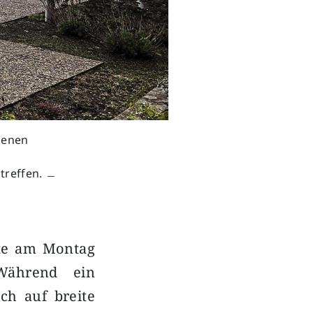
senen
 treffen. ﹘
mte am Montag
Während ein
ch auf breite